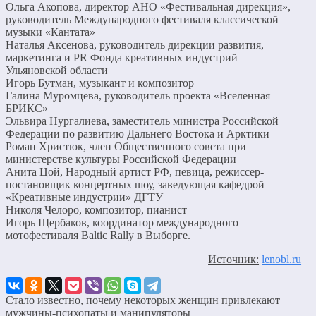
Ольга Акопова, директор АНО «Фестивальная дирекция»,
руководитель Международного фестиваля классической
музыки «Кантата»
Наталья Аксенова, руководитель дирекции развития,
маркетинга и PR Фонда креативных индустрий
Ульяновской области
Игорь Бутман, музыкант и композитор
Галина Муромцева, руководитель проекта «Вселенная
БРИКС»
Эльвира Нургалиева, заместитель министра Российской
Федерации по развитию Дальнего Востока и Арктики
Роман Христюк, член Общественного совета при
министерстве культуры Российской Федерации
Анита Цой, Народный артист РФ, певица, режиссер-
постановщик концертных шоу, заведующая кафедрой
«Креативные индустрии» ДГТУ
Николя Челоро, композитор, пианист
Игорь Щербаков, координатор международного
мотофестиваля Baltic Rally в Выборге.
Источник:
lenobl.ru
Стало известно, почему некоторых женщин привлекают
мужчины-психопаты и манипуляторы