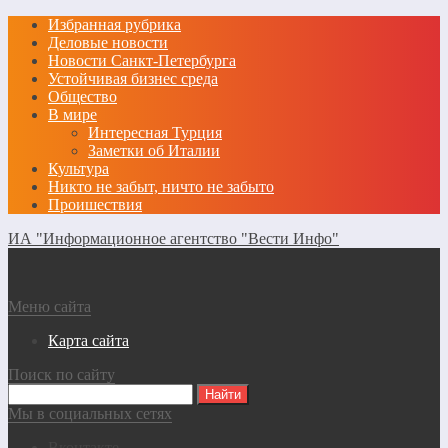
Избранная рубрика
Деловые новости
Новости Санкт-Петербурга
Устойчивая бизнес среда
Общество
В мире
Интересная Турция
Заметки об Италии
Культура
Никто не забыт, ничто не забыто
Проишествия
ИА "Информационное агентство "Вести Инфо"
Меню сайта
Карта сайта
Поиск по сайту
Мы в социальных сетях
Вконтакте