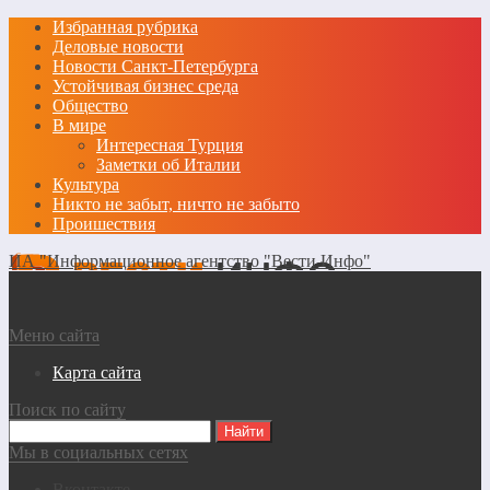
Избранная рубрика
Деловые новости
Новости Санкт-Петербурга
Устойчивая бизнес среда
Общество
В мире
Интересная Турция
Заметки об Италии
Культура
Никто не забыт, ничто не забыто
Проишествия
ИА "Информационное агентство "Вести Инфо"
Меню сайта
Карта сайта
Поиск по сайту
Мы в социальных сетях
Вконтакте