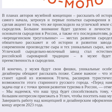
В планах авторов музейной концепции – рассказать об истор
самого начала, затронув и первые попытки сыроварения в
сделав акцент на том, что же происходило на угличской земле 
сыроделия. Большое внимание будет уделено и личности
основателя сыроделия в России, а также его последователям, 
«верещагинском треугольнике» — местах развития сыродел
обязательно расскажет и об истории и развитии завод
современном производстве сыра и тех уникальных сырах, кот
Угличский сыродельно-молочный завод стал естестве
российской сыроварной традиции – в музее будет 
преемственность в сыроделии.
И конечно, у музея будут свои фишки, уникальные особ
дизайнеры обещают рассказать позже. Самое важное – что эт
станет одной из изюминок Углича, расширив туристичес
возможности этого старинного русского города. «Перед на
задача еще и с точки зрения развития туризма в России, — отм
– Мы надеемся, что наш труд будет способствовать тому,
большим интересом приезжать в Углич, чтобы посетить наш му
Завершить работу над концепцией и дизайнерским оформление
концу апреля 2023 года.