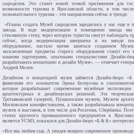
сыроделия. Это станет новой точкой притяжения для гос
возможности туризма в Ярославской области, в том числе
познавательного туризма – эти направления сейчас в тренде.
«Планы создать Музей сыроделия зародились у нас еще в 
завода. В ходе модернизации в помещении завода мы
стеклянную стену, через которую туристы смогут наблюдать п
сейчас, когда модернизация завершена и на заводе пос
оборудование, настало время заняться созданием Музе
эксклюзивные предметы старого оборудования станут его 
нашими партнерами, опытными специалистами Дизайн-б
разрабатывать концепцию и дизайн Музея», — отмечает гене
Андрей Молев.
Дизайном и концепцией музея займется Дизайн-бюро «Б
фамилиям его основателя Эрика Белоусова и соосновател
которое разрабатывает современные музейные экспозиции
архитектурных и дизайнерских решений. Эта творческая
Третьяковской галереей, Пушкинским музеем, Музеем архи
Московским кинофестивалем, а также разрабатывала концеп
музеев и выставок, в том числе для Росатома, Сбербанка. Поэ
стенах крупного промышленного предприятия в Ярославс
является УСМЗ, показался для Дизайн-бюро «Б & К» интересной
«Все мы любим сыр. А увидев мощное современное производ