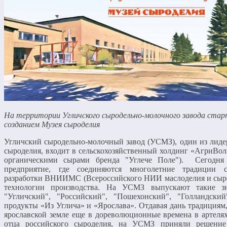
На территории Угличского сыродельно-молочного завода ста
созданием Музея сыроделия
Угличский сыродельно-молочный завод (УСМЗ), один из лиде
сыроделия, входит в сельскохозяйственный холдинг «АгриВол
органическими сырами бренда "Углече Поле"). Сегодн
предприятие, где соединяются многолетние традиции с
разработки ВНИИМС (Всероссийского НИИ маслоделия и сыр
технологии производства. На УСМЗ выпускают такие з
"Угличский", "Российский", "Пошехонский", "Голландски
продукты «Из Углича» и «Ярослава». Отдавая дань традициям
ярославской земле еще в дореволюционные времена в артеля
отца российского сыроделия, на УСМЗ приняли решение 