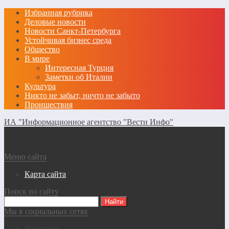
Избранная рубрика
Деловые новости
Новости Санкт-Петербурга
Устойчивая бизнес среда
Общество
В мире
Интересная Турция
Заметки об Италии
Культура
Никто не забыт, ничто не забыто
Проишествия
ИА "Информационное агентство "Вести Инфо"
Меню сайта
Карта сайта
Поиск по сайту
Мы в социальных сетях
Вконтакте