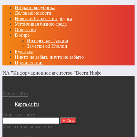
Избранная рубрика
Деловые новости
Новости Санкт-Петербурга
Устойчивая бизнес среда
Общество
В мире
Интересная Турция
Заметки об Италии
Культура
Никто не забыт, ничто не забыто
Проишествия
ИА "Информационное агентство "Вести Инфо"
Меню сайта
Карта сайта
Поиск по сайту
Мы в социальных сетях
Вконтакте