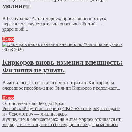
молнией
В Республике Алтай морпех, приехавший в отпуск,
пережил череду смертельно опасных событий —
ударенный...
Далее
06.08.2026
Киркоров вновь изменил внешность:
Филиппа не узнать
Выяснилось, сколько денег мог потратить Киркоров на
очередное преображение Филипп Киркоров продолжает...
Далее
От ополченца до Звезды Героя
Российский футбол в период СВО: «Зенит», «Краснодар»
и «Локомотив» — миллиардеры
Лучше, чем в блокбастерах: на Алтае морпех отбивался от
медведя и сам запустил себе сердце после удара молнией