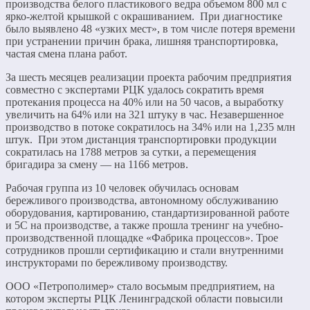
производства белого пластикового ведра объемом 800 мл с
ярко-желтой крышкой с окрашиванием. При диагностике
было выявлено 48 «узких мест», в том числе потеря времени
при устранении причин брака, лишняя транспортировка,
частая смена плана работ.
За шесть месяцев реализации проекта рабочим предприятия
совместно с экспертами РЦК удалось сократить время
протекания процесса на 40% или на 50 часов, а выработку
увеличить на 64% или на 321 штуку в час. Незавершенное
производство в потоке сократилось на 34% или на 1,235 млн
штук. При этом дистанция транспортировки продукции
сократилась на 1788 метров за сутки, а перемещения
бригадира за смену ― на 1166 метров.
Рабочая группа из 10 человек обучилась основам
бережливого производства, автономному обслуживанию
оборудования, картированию, стандартизированной работе
и 5С на производстве, а также прошла тренинг на учебно-
производственной площадке «Фабрика процессов». Трое
сотрудников прошли сертификацию и стали внутренними
инструкторами по бережливому производству.
ООО «Петрополимер» стало восьмым предприятием, на
котором эксперты РЦК Ленинградской области повысили