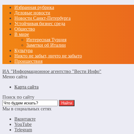
Избранная рубрика
Деловые новости
Новости Санкт-Петербурга
Устойчивая бизнес среда
Общество
В мире
Интересная Турция
Заметки об Италии
Культура
Никто не забыт, ничто не забыто
Проишествия
ИА "Информационное агентство "Вести Инфо"
Меню сайта
Карта сайта
Поиск по сайту
Мы в социальных сетях
Вконтакте
YouTube
Telegram