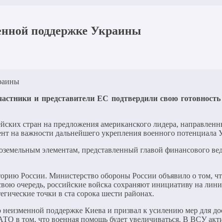
енной поддержке Украины
частники и представители ЕС подтвердили свою готовност
йских стран на предложения американского лидера, направленны
ент на важности дальнейшего укрепления военного потенциала 
дкоземельным элементам, представленный главой финансового в
орию России. Министерство обороны России объявило о том, что
свою очередь, российские войска сохраняют инициативу на лини
егические точки в ста сорока шести районах.
 неизменной поддержке Киева и призвал к усилению мер для до
АТО в том, что военная помощь будет увеличиваться. В ВСУ ак