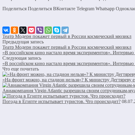
Поделиться Поделиться ВКонтакте Telegram Whatsapp Однокл
Театр Модерн покажет первый в России космический мюзикл
Предыдущая запись
Театр Модерн покажет первый в России космический мюзикл
«В российском кино настало время экспериментов». Интервью
Следующая запись
«В российском кино настало время экспериментов». Интервью
Что еще почитать
«На фронт можно, на стадион нельзя»? К министру Дегтяреву 
Авиакомпания Virgin Atlantic разрешила своим сотрудникам-м
Погода в Египте испытывает туристов. Что происходит?
08.07.