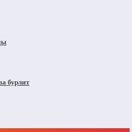
ны
ва бурлит