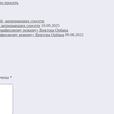
но просить
й, запрещающих соцсети
10.09.2025
мафиозному режиму» Виктора Орбана
09.08.2022
ечены
*