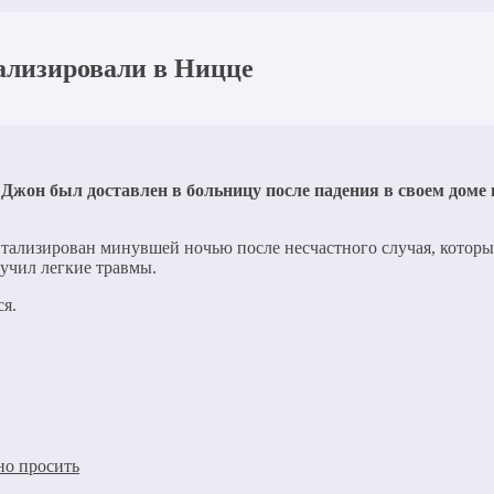
тализировали в Ницце
 Джон был доставлен в больницу после падения в своем дом
ализирован минувшей ночью после несчастного случая, которы
лучил легкие травмы.
я.
но просить