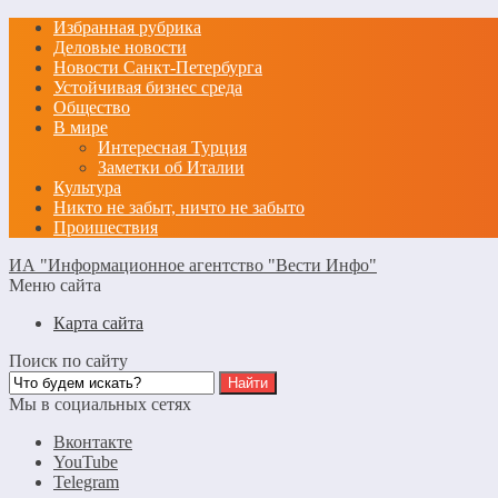
Избранная рубрика
Деловые новости
Новости Санкт-Петербурга
Устойчивая бизнес среда
Общество
В мире
Интересная Турция
Заметки об Италии
Культура
Никто не забыт, ничто не забыто
Проишествия
ИА "Информационное агентство "Вести Инфо"
Меню сайта
Карта сайта
Поиск по сайту
Мы в социальных сетях
Вконтакте
YouTube
Telegram