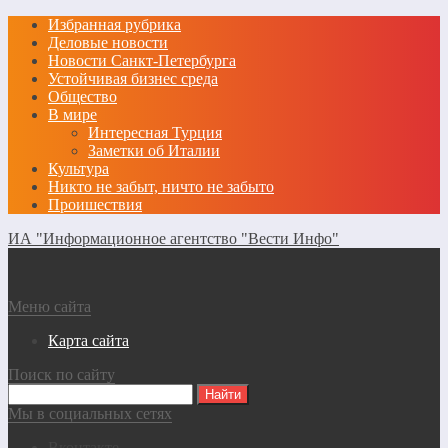
Избранная рубрика
Деловые новости
Новости Санкт-Петербурга
Устойчивая бизнес среда
Общество
В мире
Интересная Турция
Заметки об Италии
Культура
Никто не забыт, ничто не забыто
Проишествия
ИА "Информационное агентство "Вести Инфо"
Меню сайта
Карта сайта
Поиск по сайту
Мы в социальных сетях
Вконтакте