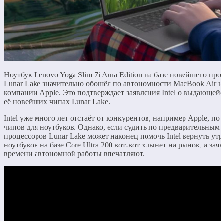
Ноутбук Lenovo Yoga Slim 7i Aura Edition на базе новейшего про
Lunar Lake значительно обошёл по автономности MacBook Air 
компании Apple. Это подтверждает заявления Intel о выдающе
её новейших чипах Lunar Lake.
Intel уже много лет отстаёт от конкурентов, например Apple, 
чипов для ноутбуков. Однако, если судить по предварительным
процессоров Lunar Lake может наконец помочь Intel вернуть у
ноутбуков на базе Core Ultra 200 вот-вот хлынет на рынок, а з
времени автономной работы впечатляют.