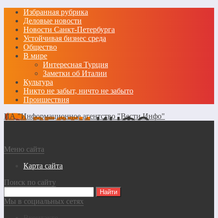
Избранная рубрика
Деловые новости
Новости Санкт-Петербурга
Устойчивая бизнес среда
Общество
В мире
Интересная Турция
Заметки об Италии
Культура
Никто не забыт, ничто не забыто
Проишествия
ИА "Информационное агентство "Вести Инфо"
Меню сайта
Карта сайта
Поиск по сайту
Мы в социальных сетях
Вконтакте