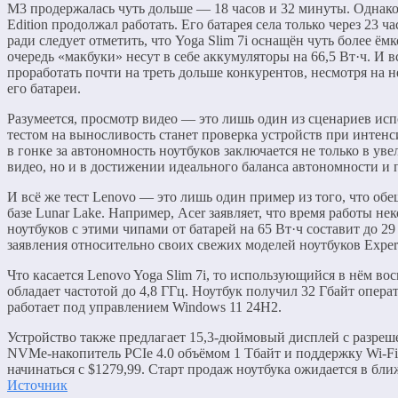
M3 продержалась чуть дольше — 18 часов и 32 минуты. Однако 
Edition продолжал работать. Его батарея села только через 23 
ради следует отметить, что Yoga Slim 7i оснащён чуть более ёмк
очередь «макбуки» несут в себе аккумуляторы на 66,5 Вт·ч. И 
проработать почти на треть дольше конкурентов, несмотря на 
его батареи.
Разумеется, просмотр видео — это лишь один из сценариев ис
тестом на выносливость станет проверка устройств при интен
в гонке за автономность ноутбуков заключается не только в у
видео, но и в достижении идеального баланса автономности и 
И всё же тест Lenovo — это лишь один пример из того, что об
базе Lunar Lake. Например, Acer заявляет, что время работы н
ноутбуков с этими чипами от батарей на 65 Вт·ч составит до 29
заявления относительно своих свежих моделей ноутбуков Exper
Что касается Lenovo Yoga Slim 7i, то использующийся в нём во
обладает частотой до 4,8 ГГц. Ноутбук получил 32 Гбайт опе
работает под управлением Windows 11 24H2.
Устройство также предлагает 15,3-дюймовый дисплей с разреше
NVMe-накопитель PCIe 4.0 объёмом 1 Тбайт и поддержку Wi-Fi
начинаться с $1279,99. Старт продаж ноутбука ожидается в бл
Источник