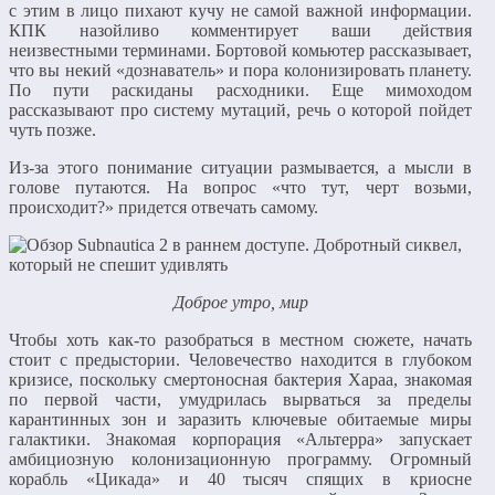
с этим в лицо пихают кучу не самой важной информации.
КПК назойливо комментирует ваши действия
неизвестными терминами. Бортовой комьютер рассказывает,
что вы некий «дознаватель» и пора колонизировать планету.
По пути раскиданы расходники. Еще мимоходом
рассказывают про систему мутаций, речь о которой пойдет
чуть позже.
Из-за этого понимание ситуации размывается, а мысли в
голове путаются. На вопрос «что тут, черт возьми,
происходит?» придется отвечать самому.
Доброе утро, мир
Чтобы хоть как-то разобраться в местном сюжете, начать
стоит с предыстории. Человечество находится в глубоком
кризисе, поскольку смертоносная бактерия Хараа, знакомая
по первой части, умудрилась вырваться за пределы
карантинных зон и заразить ключевые обитаемые миры
галактики. Знакомая корпорация «Альтерра» запускает
амбициозную колонизационную программу. Огромный
корабль «Цикада» и 40 тысяч спящих в криосне