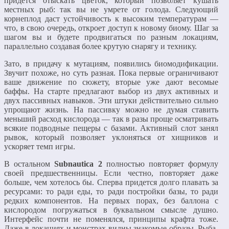
придется отыскать цветок, который позволяет кушать
местных рыб: так вы не умрете от голода. Следующий
корнеплод даст устойчивость к высоким температурам —
что, в свою очередь, откроет доступ к новому биому. Шаг за
шагом вы и будете продвигаться по разным локациям,
параллельно создавая более крутую снарягу и технику.
Зато, в придачу к мутациям, появились биомодификации.
Звучит похоже, но суть разная. Пока первые ограничивают
ваше движение по сюжету, вторые уже дают весомые
баффы. На старте предлагают выбор из двух активных и
двух пассивных навыков. Эти штуки действительно сильно
упрощают жизнь. На пассивку можно не думая ставить
меньший расход кислорода — так в разы проще осматривать
всякие подводные пещеры с базами. Активный слот занял
рывок, который позволяет уклоняться от хищников и
ускоряет темп игры.
В остальном
Subnautica 2
полностью повторяет формулу
своей предшественницы. Если честно, повторяет даже
больше, чем хотелось бы. Сперва придется долго плавать за
ресурсами: то ради еды, то ради постройки базы, то ради
редких компонентов. На первых порах, без баллона с
кислородом погружаться в буквальном смысле душно.
Интерфейс почти не поменялся, принципы крафта тоже.
Даже в локациях и монстрах видны знакомые образы. Рыба-