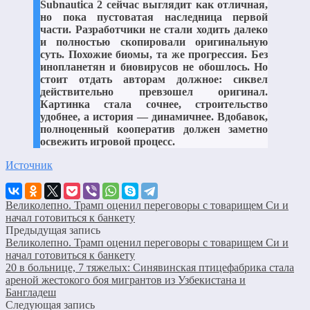
Subnautica 2 сейчас выглядит как отличная,
но пока пустоватая наследница первой
части. Разработчики не стали ходить далеко
и полностью скопировали оригинальную
суть. Похожие биомы, та же прогрессия. Без
инопланетян и биовирусов не обошлось. Но
стоит отдать авторам должное: сиквел
действительно превзошел оригинал.
Картинка стала сочнее, строительство
удобнее, а история — динамичнее. Вдобавок,
полноценный кооператив должен заметно
освежить игровой процесс.
Источник
Великолепно. Трамп оценил переговоры с товарищем Си и
начал готовиться к банкету
Предыдущая запись
Великолепно. Трамп оценил переговоры с товарищем Си и
начал готовиться к банкету
20 в больнице, 7 тяжелых: Синявинская птицефабрика стала
ареной жестокого боя мигрантов из Узбекистана и
Бангладеш
Следующая запись