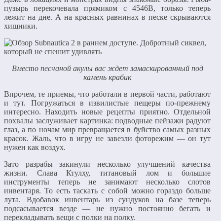
пузырь перекочевала прямиком с 4546B, только теперь
лежит на дне. А на красных равнинах в песке скрываются
хищники.
Вместо песчаной акулы вас ждет замаскированный под
камень крабик
Впрочем, те приемы, что работали в первой части, работают
и тут. Погружаться в извилистые пещеры по-прежнему
интересно. Находить новые рецепты приятно. Отдельной
похвалы заслуживает картинка: подводные пейзажи радуют
глаз, а по ночам мир превращается в буйство самых разных
красок. Жаль, что в игру не завезли фоторежим — он тут
нужен как воздух.
Зато разрабы закинули несколько улучшений качества
жизни. Слава Ктулху, титановый лом и большие
инструменты теперь не занимают несколько слотов
инвентаря. То есть таскать с собой можно гораздо больше
лута. Вдобавок инвентарь из сундуков на базе теперь
подсасывается везде — не нужно постоянно бегать и
перекладывать вещи с полки на полку.