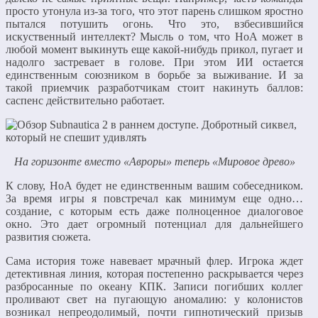
просто утонула из-за того, что этот парень слишком яростно
пытался потушить огонь. Что это, взбесившийся
искуственный интеллект? Мысль о том, что НоА может в
любой момент выкинуть еще какой-нибудь прикол, пугает и
надолго застревает в голове. При этом ИИ остается
единственным союзником в борьбе за выживание. И за
такой приемчик разработчикам стоит накинуть баллов:
саспенс действительно работает.
На горизонте вместо «Авроры» теперь «Мировое древо»
К слову, НоА будет не единственным вашим собеседником.
За время игры я повстречал как минимум еще одно…
создание, с которым есть даже полноценное диалоговое
окно. Это дает огромный потенциал для дальнейшего
развития сюжета.
Сама история тоже навевает мрачный флер. Игрока ждет
детективная линия, которая постепенно раскрывается через
разбросанные по океану КПК. Записи погибших коллег
проливают свет на пугающую аномалию: у колонистов
возникал непреодолимый, почти гипнотический призыв