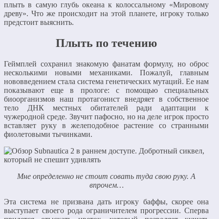
плыть в самую глубь океана к колоссальному «Мировому
древу». Что же происходит на этой планете, игроку только
предстоит выяснить.
Плыть по течению
Геймплей сохранил знакомую фанатам формулу, но оброс
несколькими новыми механиками. Пожалуй, главным
нововведением стала система генетических мутаций. Ее нам
показывают еще в прологе: с помощью специальных
биоорганизмов наш протагонист внедряет в собственное
тело ДНК местных обитателей ради адаптации к
чужеродной среде. Звучит пафосно, но на деле игрок просто
вставляет руку в желеподобное растение со странными
фиолетовыми тычинками.
Мне определенно не стоит совать туда свою руку. А
впрочем…
Эта система не призвана дать игроку баффы, скорее она
выступает своего рода ограничителем прогрессии. Сперва