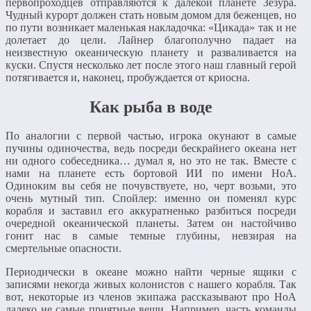
первопроходцев отправляются к далекой планете Зезура.
Чудный курорт должен стать новым домом для беженцев, но
по пути возникает маленькая накладочка: «Цикада» так и не
долетает до цели. Лайнер благополучно падает на
неизвестную океаническую планету и разваливается на
куски. Спустя несколько лет после этого наш главный герой
потягивается и, наконец, пробуждается от криосна.
Как рыба в воде
По аналогии с первой частью, игрока окунают в самые
пучины одиночества, ведь посреди бескрайнего океана нет
ни одного собеседника… думал я, но это не так. Вместе с
нами на планете есть бортовой ИИ по имени НоА.
Одиноким вы себя не почувствуете, но, черт возьми, это
очень мутный тип. Спойлер: именно он поменял курс
корабля и заставил его аккуратненько разбиться посреди
очередной океанической планеты. Затем он настойчиво
гонит нас в самые темные глубины, невзирая на
смертельные опасности.
Периодически в океане можно найти черные ящики с
записями некогда живых колонистов с нашего корабля. Так
вот, некоторые из членов экипажа рассказывают про НоА
далеко не самые приятные вещи. Например, часть команды