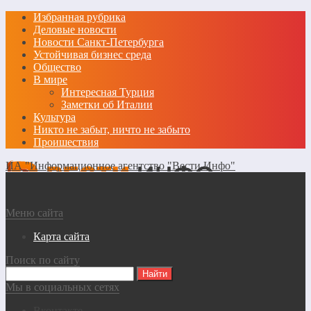
Избранная рубрика
Деловые новости
Новости Санкт-Петербурга
Устойчивая бизнес среда
Общество
В мире
Интересная Турция
Заметки об Италии
Культура
Никто не забыт, ничто не забыто
Проишествия
ИА "Информационное агентство "Вести Инфо"
Меню сайта
Карта сайта
Поиск по сайту
Мы в социальных сетях
Вконтакте