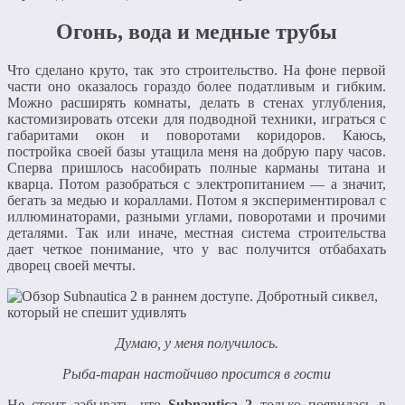
Огонь, вода и медные трубы
Что сделано круто, так это строительство. На фоне первой
части оно оказалось гораздо более податливым и гибким.
Можно расширять комнаты, делать в стенах углубления,
кастомизировать отсеки для подводной техники, играться с
габаритами окон и поворотами коридоров. Каюсь,
постройка своей базы утащила меня на добрую пару часов.
Сперва пришлось насобирать полные карманы титана и
кварца. Потом разобраться с электропитанием — а значит,
бегать за медью и кораллами. Потом я экспериментировал с
иллюминаторами, разными углами, поворотами и прочими
деталями. Так или иначе, местная система строительства
дает четкое понимание, что у вас получится отбабахать
дворец своей мечты.
Думаю, у меня получилось.
Рыба-таран настойчиво просится в гости
Не стоит забывать, что
Subnautica 2
только появилась в