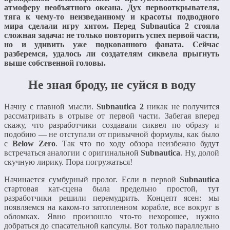
атмоферу необъятного океана. Дух первооткрывателя,
тяга к чему-то неизведанному и красоты подводного
мира сделали игру хитом. Перед Subnautica 2 стояла
сложная задача: не только повторить успех первой части,
но и удивить уже подкованного фаната. Сейчас
разберемся, удалось ли создателям сиквела прыгнуть
выше собственной головы.
Не зная броду, не суйся в воду
Начну с главной мысли.
Subnautica 2
никак не получится
рассматривать в отрыве от первой части. Забегая вперед
скажу, что разработчики создавали сиквел по образу и
подобию — не отступали от привычной формулы, как было
с
Below Zero
. Так что по ходу обзора неизбежно будут
встречаться аналогии c оригинальной
Subnautica
. Ну, долой
скучную лирику. Пора погружаться!
Начинается сумбурный пролог. Если в первой
Subnautica
стартовая кат-сцена была предельно простой, тут
разработчики решили перемудрить. Концепт ясен: мы
появляемся на каком-то затопленном корабле, все вокруг в
обломках. Явно произошло что-то нехорошее, нужно
добраться до спасательной капсулы. Вот только параллельно