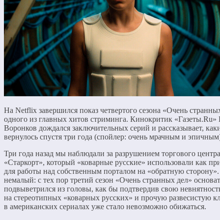
На Netflix завершился показ четвертого сезона «Очень странн
одного из главных хитов стриминга. Кинокритик «Газеты.Ru»
Воронков дождался заключительных серий и рассказывает, как
вернулось спустя три года (спойлер: очень мрачным и эпичным)
Три года назад мы наблюдали за разрушением торгового центр
«Старкорт», который «коварные русские» использовали как пр
для работы над собственным порталом на «обратную сторону».
немалый: с тех пор третий сезон «Очень странных дел» основа
подвыветрился из головы, как бы подтвердив свою невнятность
на стереотипных «коварных русских» и прочую развесистую к
в американских сериалах уже стало невозможно обижаться.