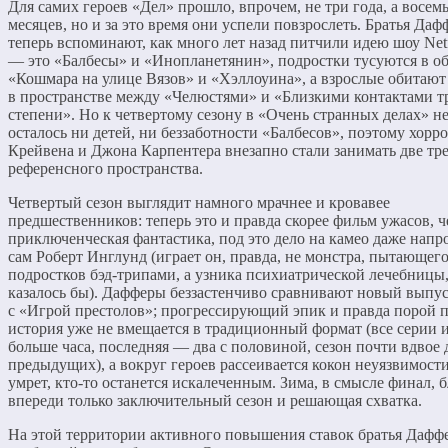
Для самих героев «Дел» прошло, впрочем, не три года, а восем
месяцев, но и за это время они успели повзрослеть. Братья Даф
теперь вспоминают, как много лет назад питчили идею шоу Netf
— это «Балбесы» и «Инопланетянин», подростки тусуются в о
«Кошмара на улице Вязов» и «Хэллоуина», а взрослые обитают
в пространстве между «Челюстями» и «Близкими контактами т
степени». Но к четвертому сезону в «Очень странных делах» н
осталось ни детей, ни беззаботности «Балбесов», поэтому хорр
Крейвена и Джона Карпентера внезапно стали занимать две тр
референсного пространства.
Четвертый сезон выглядит намного мрачнее и кровавее
предшественников: теперь это и правда скорее фильм ужасов, 
приключенческая фантастика, под это дело на камео даже напр
сам Роберт Инглунд (играет он, правда, не монстра, пытающег
подростков бэд-трипами, а узника психиатрической лечебницы,
казалось бы). Дафферы беззастенчиво сравнивают новый выпу
с «Игрой престолов»; прогрессирующий эпик и правда порой п
история уже не вмещается в традиционный формат (все серии 
больше часа, последняя — два с половиной, сезон почти вдвое
предыдущих), а вокруг героев рассеивается кокон неуязвимости
умрет, кто-то останется искалеченным. Зима, в смысле финал, 
впереди только заключительный сезон и решающая схватка.
На этой территории активного повышения ставок братья Даффе