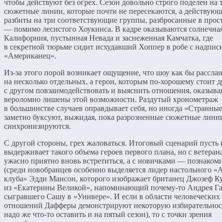
чтобы действуют без огрех. Сезон довольно строго поделен на 
сюжетные линии, которые почти не пересекаются, а действую
разбиты на три соответствующие группы, разбросанные в прос
— помимо лесистого Хоукинса. В кадре оказываются солнечна
Калифорния, пустынная Невада и заснеженная Камчатка, где
в секретной тюрьме сидит исхудавший Хоппер в робе с надпис
«Американец».
Из-за этого порой возникает ощущение, что шоу как бы расслаи
на несколько отдельных, а герои, которым по-хорошему стоит д
с другом повзаимодействовать и выяснить отношения, оказыва
вероломно лишены этой возможности. Раздутый хронометраж
в большинстве случаев оправдывает себя, но иногда «Странные
заметно буксуют, выжидая, пока разрозненные сюжетные лини
синхронизируются.
С другой стороны, грех жаловаться. Итоговый сценарий пусть 
выдерживает такого объема героев первого плана, но с ветеран
ужасно приятно вновь встретиться, а с новичками — познаком
(среди новобранцев особенно выделяется лидер настольного «
клуба» Эдди Мансон, которого изображает британец Джозеф К
из «Екатерины Великой», напоминающий почему-то Андрея Га
сыгравшего Сашу в «Универе». И если в области человеческих
отношений Дафферы демонстрируют некоторую избирательност
надо же что-то оставить и на пятый сезон), то с точки зрения