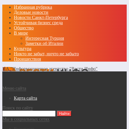
Избранная рубрика
Деловые новости
Новости Санкт-Петербурга
Устойчивая бизнес среда
Общество
В мире
Интересная Турция
Заметки об Италии
Культура
Никто не забыт, ничто не забыто
Проишествия
ИА "Информационное агентство "Вести Инфо"
Меню сайта
Карта сайта
Поиск по сайту
Мы в социальных сетях
Вконтакте