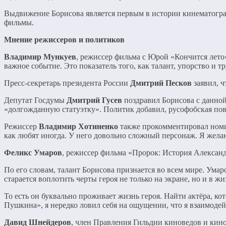
Выдвижение Борисова является первым в истории кинематогра
фильмы.
Мнение режиссеров и политиков
Владимир Мункуев
, режиссер фильма с Юрой «Кончится лето
важное событие. Это показатель того, как талант, упорство и т
Пресс-секретарь президента России
Дмитрий Песков
заявил, ч
Депутат Госдумы
Дмитрий Гусев
поздравил Борисова с данной
«долгожданную статуэтку». Политик добавил, русофобская пов
Режиссер
Владимир Хотиненко
также прокомментировал номина
как любят иногда. У него довольно сложный персонаж. Я жела
Феликс Умаров
, режиссер фильма «Пророк: История Алексан
По его словам, талант Борисова признается во всем мире. Умар
старается воплотить черты героя не только на экране, но и в жи
То есть он буквально проживает жизнь героя. Найти актёра, к
Пушкина», я нередко ловил себя на ощущении, что я взаимоде
Давид Шнейдеров
, член Правления Гильдии киноведов и кин