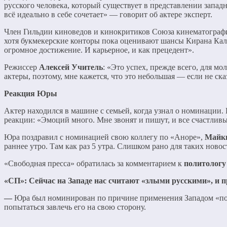
русского человека, который существует в представлении запад
всё идеально в себе сочетает» — говорит об актере эксперт.
Член Гильдии киноведов и кинокритиков Союза кинематограф
хотя букмекерские конторы пока оценивают шансы Кирана Ка
огромное достижение. И карьерное, и как прецедент».
Режиссер
Алексей Учитель
: «Это успех, прежде всего, для м
актеры, поэтому, мне кажется, что это небольшая — если не ск
Реакция Юры
Актер находился в машине с семьей, когда узнал о номинации. 
реакции: «Эмоций много. Мне звонят и пишут, и все счастливы.
Юра поздравил с номинацией свою коллегу по «Аноре»,
Майк
раннее утро. Там как раз 5 утра. Слишком рано для таких новос
«Свободная пресса» обратилась за комментарием к
политологу
«СП»:
Сейчас на Западе нас считают «злыми русскими», и 
—
Юра был номинирован по причине применения Западом «поли
попытаться завлечь его на свою сторону.