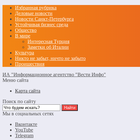
Избранная рубрика
Деловые новости
Новости Санкт-Петербурга
Устойчивая бизнес среда
Общество
В мире
Интересная Турция
Заметки об Италии
Культура
Никто не забыт, ничто не забыто
Проишествия
ИА "Информационное агентство "Вести Инфо"
Меню сайта
Карта сайта
Поиск по сайту
Мы в социальных сетях
Вконтакте
YouTube
Telegram