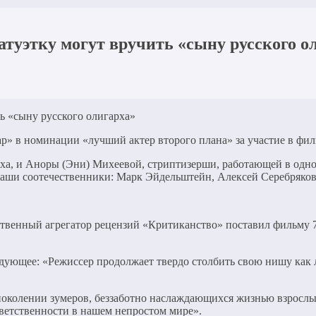
атуэтку могут вручить «сыну русского о
» в номинации «лучший актер второго плана» за участие в фи
ха, и Аноры (Эни) Михеевой, стриптизерши, работающей в одном
наши соотечественники: Марк Эйдельштейн, Алексей Серебряко
ественный агрегатор рецензий «Критиканство» поставил фильму 7
ующее: «Режиссер продолжает твердо столбить свою нишу как 
околении зумеров, беззаботно наслаждающихся жизнью взрослы
ветственности в нашем непростом мире».