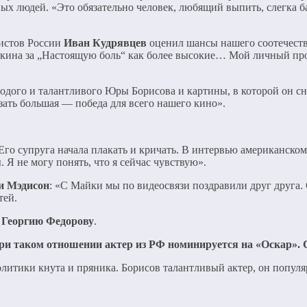
ных людей. «Это обязательно человек, любящий выпить, слегка 
истов России
Иван Кудрявцев
оценил шансы нашего соотечеств
лкина за „Настоящую боль“ как более высокие… Мой личный пр
олодого и талантливого Юры Борисова и картины, в которой он с
азать большая — победа для всего нашего кино».
Его супруга начала плакать и кричать. В интервью американскому
 Я не могу понять, что я сейчас чувствую».
и Мэдисон
: «С Майки мы по видеосвязи поздравили друг друга. 
тей.
 Георгию Федорову
.
при таком отношении актер из РФ номинируется на «Оскар». 
тики кнута и пряника. Борисов талантливый актер, он популяр