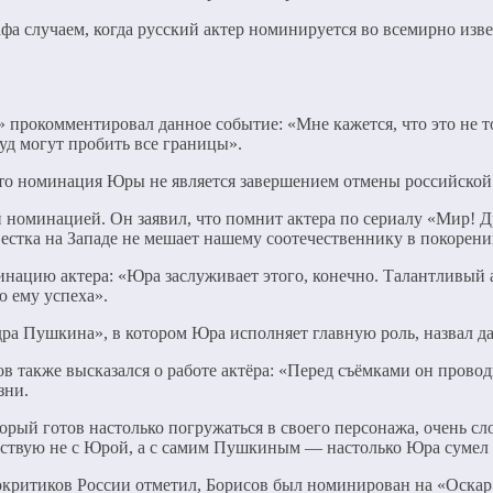
фа случаем, когда русский актер номинируется во всемирно из
» прокомментировал данное событие: «Мне кажется, что это не т
руд могут пробить все границы».
то номинация Юры не является завершением отмены российской 
 номинацией. Он заявил, что помнит актера по сериалу «Мир! Др
естка на Западе не мешает нашему соотечественнику в покорени
цию актера: «Юра заслуживает этого, конечно. Талантливый акте
ю ему успеха».
дра Пушкина», в котором Юра исполняет главную роль, назвал
ов также высказался о работе актёра: «Перед съёмками он прово
зни.
оторый готов настолько погружаться в своего персонажа, очень 
йствую не с Юрой, а с самим Пушкиным — настолько Юра сумел 
окритиков России отметил, Борисов был номинирован на «Оскар»