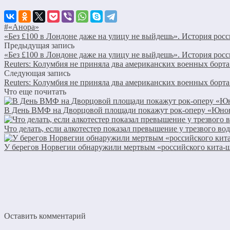
#«Анора»
«Без £100 в Лондоне даже на улицу не выйдешь». История рос
Предыдущая запись
«Без £100 в Лондоне даже на улицу не выйдешь». История рос
Reuters: Колумбия не приняла два американских военных борт
Следующая запись
Reuters: Колумбия не приняла два американских военных борт
Что еще почитать
В День ВМФ на Дворцовой площади покажут рок-оперу «Юнон
Что делать, если алкотестер показал превышение у трезвого во
У берегов Норвегии обнаружили мертвым «российского кита-
Оставить комментарий