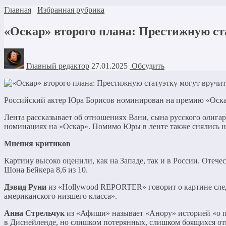
Главная
Избранная рубрика
«Оскар» второго плана: Престижную ст
Главный редактор
27.01.2025
Обсудить
Российский актер Юра Борисов номинирован на премию «Оскар
Лента рассказывает об отношениях Вани, сына русского олигар
номинациях на «Оскар». Помимо Юры в ленте также снялись 
Мнения критиков
Картину высоко оценили, как на Западе, так и в России. Отеч
Шона Бейкера 8,6 из 10.
Дэвид Руни
из «Hollywood REPORTER» говорит о картине след
американского низшего класса».
Анна Стрельчук
из «Афиши» называет «Анору» историей «о п
в Диснейленде, но слишком потерянных, слишком боящихся от