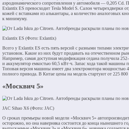
аэродинамического сопротивления у автомобиля — 0,205 Cd. П
Exlantix ES превосходит Tesla Model S. Салон четырехдверки о
кожей с вставками из алькантары, а количество аналоговых к
к минимуму.
Exlantix ES (Фото: Exlantix)
Всего у Exlantix ES есть пять версий с разными типами электр
установок. Какие из них будут продавать на отечественном рын
Например, самая доступная модификация седана получила 252
и аккумулятор емкостью 60,5 кВт·ч. Запас хода такой машины 
Топовая версия машины имеет два электромотора мощностью 47
полного привода. В Китае цены на модель стартуют от 225 800 
«Москвич 5»
JAC Sihao X6 (Фото: JAC)
О сроках премьеры новой модели «Москвич 5» автопроизводит
осторожно, но она наверняка состоится до конца нынешнего го
выпускаемые «Москвич 3» и «Москвич 6», новинка создается в