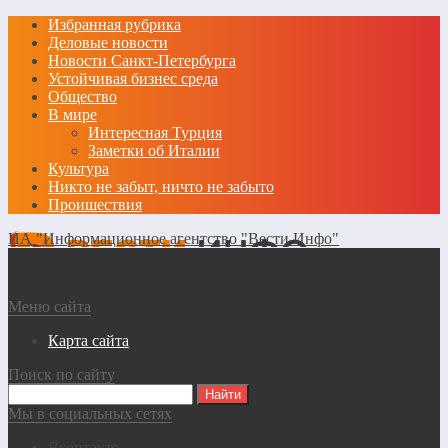
Избранная рубрика
Деловые новости
Новости Санкт-Петербурга
Устойчивая бизнес среда
Общество
В мире
Интересная Турция
Заметки об Италии
Культура
Никто не забыт, ничто не забыто
Проишествия
ИА "Информационное агентство "Вести Инфо"
Меню сайта
Карта сайта
Поиск по сайту
Мы в социальных сетях
Вконтакте