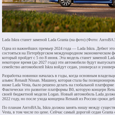
Lada Iskra станет заменой Lada Granta (на фото) (Фото: АвтоВА
Одна из важнейших премьер 2024 года — Lada Iskra. Дебют э
состояться на Петербургском международном экономическом 
который пройдет с 5 по 8 июня. Эта модель станет заменой Lada
некоторое время (до 2027 года) эти автомобили будут выпускат
семейство автомобилей Iskra войдут седан, универсал и универ
Разработка новинки началась в годы, когда основным владель
альянс Renault Nissan. Машину, которая стала бы позициониров
ниже Lada Vesta, было решено делать на глобальной платформ
Фактически это развитие платформы B0, которую концерн Rena
своей бюджетной модели Logan. Новый автомобиль Lada долже
2022 году, но после ухода концерна Renault из России сроки д
По планам АвтоВАЗа, Iskra должна занять нишу между сущест
Vesta, в том числе по цене. Сейчас самый дорогой седан Granta с