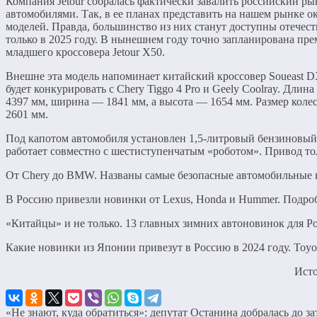
Компания Jetour собралась фактически завалить российский р
автомобилями. Так, в ее планах представить на нашем рынке о
моделей. Правда, большинство из них станут доступны отечес
только в 2025 году. В нынешнем году точно запланирована пр
младшего кроссовера Jetour X50.
Внешне эта модель напоминает китайский кроссовер Soueast 
будет конкурировать c Chery Tiggo 4 Pro и Geely Coolray. Длина
4397 мм, ширина — 1841 мм, а высота — 1654 мм. Размер коле
2601 мм.
Под капотом автомобиля установлен 1,5-литровый бензиновый
работает совместно с шестиступенчатым «роботом». Привод то
От Chery до BMW. Названы самые безопасные автомобильные 
В Россию привезли новинки от Lexus, Honda и Hummer. Подро
«Китайцы» и не только. 13 главных зимних автоновинок для Р
Какие новинки из Японии привезут в Россию в 2024 году. Toyot
Ист
«Не знают, куда обратиться»: депутат Останина добралась до з