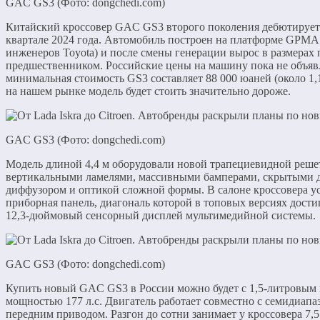
GAC GS3 (Фото: dongchedi.com)
Китайский кроссовер GAC GS3 второго поколения дебютирует 
квартале 2024 года. Автомобиль построен на платформе GPMA 
инженеров Toyota) и после смены генерации вырос в размерах 
предшественником. Российские цены на машину пока не объяв
минимальная стоимость GS3 составляет 88 000 юаней (около 1,1
на нашем рынке модель будет стоить значительно дороже.
GAC GS3 (Фото: dongchedi.com)
Модель длиной 4,4 м оборудовали новой трапециевидной решет
вертикальными ламелями, массивными бамперами, скрытыми 
диффузором и оптикой сложной формы. В салоне кроссовера у
приборная панель, диагональ которой в топовых версиях дости
12,3-дюймовый сенсорный дисплей мультимедийной системы.
GAC GS3 (Фото: dongchedi.com)
Купить новый GAC GS3 в России можно будет c 1,5-литровым
мощностью 177 л.с. Двигатель работает совместно с семидиап
передним приводом. Разгон до сотни занимает у кроссовера 7,5 