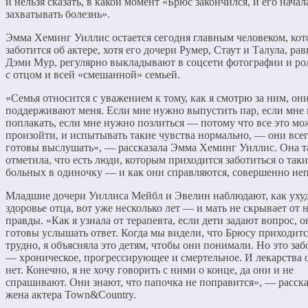
и нельзя сказать, в какой момент «Брюс закончился, и его начал
захватывать болезнь».
Эмма Хеминг Уиллис остается сегодня главным человеком, ко
заботится об актере, хотя его дочери Румер, Стаут и Талула, рав
Дэми Мур, регулярно выкладывают в соцсети фотографии и р
с отцом и всей «смешанной» семьей.
«Семья относится с уважением к тому, как я смотрю за ним, он
поддерживают меня. Если мне нужно выпустить пар, если мне
поплакать, если мне нужно позлиться — потому что все это мо
произойти, и испытывать такие чувства нормально, — они все
готовы выслушать», — рассказала Эмма Хеминг Уиллис. Она 
отметила, что есть люди, которым приходится заботиться о так
больных в одиночку — и как они справляются, совершенно не
Младшие дочери Уиллиса Мейбл и Эвелин наблюдают, как уху
здоровье отца, вот уже несколько лет — и мать не скрывает от 
правды. «Как я узнала от терапевта, если дети задают вопрос, о
готовы услышать ответ. Когда мы видели, что Брюсу приходитс
трудно, я объясняла это детям, чтобы они понимали. Но это за
— хроническое, прогрессирующее и смертельное. И лекарства 
нет. Конечно, я не хочу говорить с ними о конце, да они и не
спрашивают. Они знают, что папочка не поправится», — расска
жена актера Town&Country.