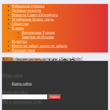
Избранная рубрика
Деловые новости
Новости Санкт-Петербурга
Устойчивая бизнес среда
Общество
В мире
Интересная Турция
Заметки об Италии
Культура
Никто не забыт, ничто не забыто
Проишествия
ИА "Информационное агентство "Вести Инфо"
Меню сайта
Карта сайта
Поиск по сайту
Мы в социальных сетях
Вконтакте