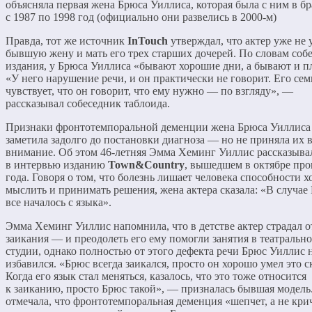
объясняла первая жена Брюса Уиллиса, которая была с ним в бр
с 1987 по 1998 год (официально они развелись в 2000-м)
Правда, тот же источник
InTouch
утверждал, что актер уже не 
бывшую жену и мать его трех старших дочерей. По словам соб
издания, у Брюса Уиллиса «бывают хорошие дни, а бывают и п
«У него нарушение речи, и он практически не говорит. Его сем
чувствует, что он говорит, что ему нужно — по взгляду», —
рассказывал собеседник таблоида.
Признаки фронтотемпоральной деменции жена Брюса Уиллиса
заметила задолго до постановки диагноза — но не приняла их 
внимание. Об этом 46-летняя Эмма Хеминг Уиллис рассказыва
в интервью изданию
Town&Country
, вышедшем в октябре пр
года. Говоря о том, что болезнь лишает человека способности х
мыслить и принимать решения, жена актера сказала: «В случае
все началось с языка».
Эмма Хеминг Уиллис напомнила, что в детстве актер страдал о
заикания — и преодолеть его ему помогли занятия в театральн
студии, однако полностью от этого дефекта речи Брюс Уиллис 
избавился. «Брюс всегда заикался, просто он хорошо умел это с
Когда его язык стал меняться, казалось, что это тоже относится
к заиканию, просто Брюс такой», — призналась бывшая модель
отмечала, что фронтотемпоральная деменция «шепчет, а не кр