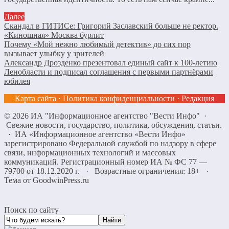
Далее
Скандал в ГИТИСе: Григорий Заславский больше не ректор.
«Киношная» Москва бурлит
Почему «Мой нежно любимый детектив» до сих пор
вызывает улыбку у зрителей
Александр Дрозденко презентовал единый сайт к 100-летию
Ленобласти и подписал соглашения с первыми партнёрами
юбилея
Карта сайта
·
Политика конфиденциальности
·
Редакция
©
2026
ИА "Информационное агентство "Вести Инфо"
·
Свежие новости, государство, политика, обсуждения, статьи.
· ИА «Информационное агентство «Вести Инфо»
зарегистрировано Федеральной службой по надзору в сфере
связи, информационных технологий и массовых
коммуникаций. Регистрационный номер ИА № ФС 77 —
79700 от 18.12.2020 г. · Возрастные ограничения: 18+
·
Тема от GoodwinPress.ru
Поиск по сайту