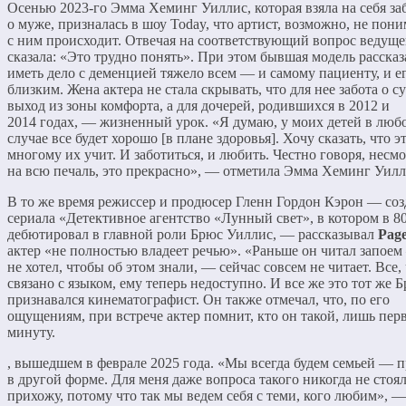
Осенью 2023-го Эмма Хеминг Уиллис, которая взяла на себя за
о муже, призналась в шоу Today, что артист, возможно, не пони
с ним происходит. Отвечая на соответствующий вопрос ведуще
сказала: «Это трудно понять». При этом бывшая модель рассказ
иметь дело с деменцией тяжело всем — и самому пациенту, и е
близким. Жена актера не стала скрывать, что для нее забота о 
выход из зоны комфорта, а для дочерей, родившихся в 2012 и
2014 годах, — жизненный урок. «Я думаю, у моих детей в люб
случае все будет хорошо [в плане здоровья]. Хочу сказать, что э
многому их учит. И заботиться, и любить. Честно говоря, несм
на всю печаль, это прекрасно», — отметила Эмма Хеминг Уилл
В то же время режиссер и продюсер Гленн Гордон Кэрон — соз
сериала «Детективное агентство «Лунный свет», в котором в 80
дебютировал в главной роли Брюс Уиллис, — рассказывал
Page
актер «не полностью владеет речью». «Раньше он читал запоем
не хотел, чтобы об этом знали, — сейчас совсем не читает. Все,
связано с языком, ему теперь недоступно. И все же это тот же 
признавался кинематографист. Он также отмечал, что, по его
ощущениям, при встрече актер помнит, кто он такой, лишь пер
минуту.
, вышедшем в феврале 2025 года. «Мы всегда будем семьей — п
в другой форме. Для меня даже вопроса такого никогда не стоял
прихожу, потому что так мы ведем себя с теми, кого любим», —