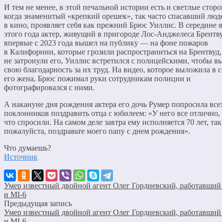
И тем не менее, в этой печальной истории есть и светлые стор
когда знаменитый «крепкий орешек», так часто спасавший люд
в кино, проявляет себя как прежний Брюс Уиллис. В середине 
этого года актер, живущий в пригороде Лос-Анджелеса Брентву
впервые с 2023 года вышел на публику — на фоне пожаров
в Калифорнии, которые грозили распространиться на Брентвуд,
не затронули его, Уиллис встретился с полицейскими, чтобы в
свою благодарность за их труд. На видео, которое выложила в 
его жена, Брюс пожимал руки сотрудникам полиции и
фотографировался с ними.
А накануне дня рождения актера его дочь Румер попросила все
поклонников поздравить отца с юбилеем: «У него все отлично,
что спросили. На самом деле завтра ему исполняется 70 лет, так
пожалуйста, поздравьте моего папу с днем ​​рождения».
Что думаешь?
Источник
Умер известный двойной агент Олег Гордиевский, работавший
и МI-6
Предыдущая запись
Умер известный двойной агент Олег Гордиевский, работавший
и МI-6