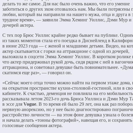
делать то же самое. Для нас было очень важно, что его умение
заботиться о других эхом отозвалось нам. Мы были потрясены 
любви, который вы направили на нашего мужа, отца и друга в 
трудное время», — заявили Эмма Хеминг Уиллис, Дэми Мур и 
дочерей актера.
С тех пор Брюс Уиллис крайне редко бывает на публике. Одни
из таких моментов стала его поездка в Диснейленд в Калифор
в июне 2023 года — с женой и младшими детьми. Видео, на ко
актер скатывается с горки на аттракционе с одной из дочерей,
выложила в соцсети Эмма Хеминг Уиллис. В коротком ролике 
что актер придерживал рукой дочь, сидя рядом с ней в вагончи
аттракциона, и советовал девушке быть повнимательнее. «Дум
скатимся еще раз», — говорил он.
«Сейчас моего отца точно можно найти на первом этаже дома, 
на открытом пространстве кухни-столовой-гостиной, или в св
кабинете. К счастью, деменция не повлияла на его мобильност
рассказывала летом 2023-го дочь Брюса Уиллиса и Дэми Мур Т
в эссе для
Vogue
. В то время ей было 29 лет, она как раз поборо
нервную анорексию, но у нее было диагностировано погранич
расстройство личности — на этом фоне девушка узнала о болез
и начала делать «тонны фотографий», навещая его, и сохранять
голосовые сообщения актера.