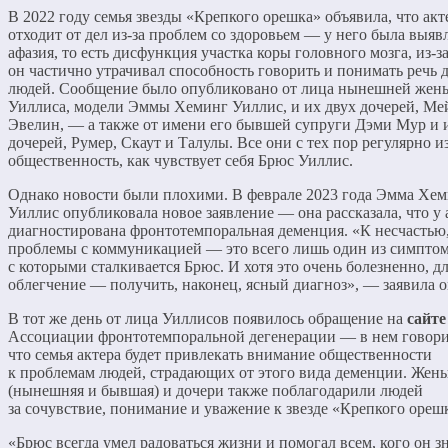
В 2022 году семья звезды «Крепкого орешка» объявила, что акт
отходит от дел из-за проблем со здоровьем — у него была выяв
афазия, то есть дисфункция участка коры головного мозга, из-з
он частично утрачивал способность говорить и понимать речь 
людей. Сообщение было опубликовано от лица нынешней жен
Уиллиса, модели Эммы Хеминг Уиллис, и их двух дочерей, Ме
Эвелин, — а также от имени его бывшей супруги Дэми Мур и 
дочерей, Румер, Скаут и Талулы. Все они с тех пор регулярно 
общественность, как чувствует себя Брюс Уиллис.
Однако новости были плохими. В феврале 2023 года Эмма Хе
Уиллис опубликовала новое заявление — она рассказала, что у 
диагностирована фронтотемпоральная деменция. «К несчастью
проблемы с коммуникацией — это всего лишь один из симптом
с которыми сталкивается Брюс. И хотя это очень болезненно, дл
облегчение — получить, наконец, ясный диагноз», — заявила о
В тот же день от лица Уиллисов появилось обращение на
сайте
Ассоциации фронтотемпоральной дегенерации — в нем говори
что семья актера будет привлекать внимание общественности
к проблемам людей, страдающих от этого вида деменции. Жен
(нынешняя и бывшая) и дочери также поблагодарили людей
за сочувствие, понимание и уважение к звезде «Крепкого ореш
«Брюс всегда умел радоваться жизни и помогал всем, кого он зн