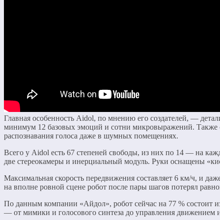
Главная особенность Aidol, по мнению его создателей, — дет
минимум 12 базовых эмоций и сотни микровыражений. Также о
распознавания голоса даже в шумных помещениях.
Всего у Aidol есть 67 степеней свободы, из них по 14 — на ка
две стереокамеры и инерциальный модуль. Руки оснащены «кис
Максимальная скорость передвижения составляет 6 км/ч, и даж
на вполне ровной сцене робот после пары шагов потерял равнов
По данным компании «Айдол», робот сейчас на 77 % состоит из
— от мимики и голосового синтеза до управления движением и