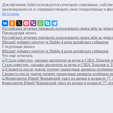
Для обучения Aidol используется сочетание симуляции, собств
анализировать их и совершенствовать свои генеративные и фи
Источник
Российских мужчин призвали использовать своих жён за деньг
Предыдущая запись
Российских мужчин призвали использовать своих жён за деньг
Blizzard добавит цензуру в Diablo 4 ради китайских геймеров
Следующая запись
Blizzard добавит цензуру в Diablo 4 ради китайских геймеров
Что еще почитать
Стало известно, сколько заплатили за роды в США Топалов и 
Свежесть после дождя: почему природные ароматы особенно нр
Композитор Юрий Чернавский ушел из жизни в возрасте 77 ле