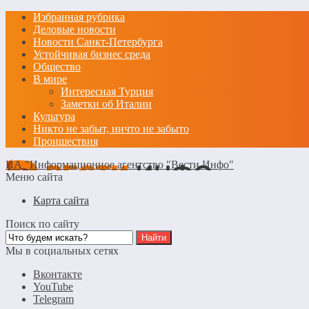
Избранная рубрика
Деловые новости
Новости Санкт-Петербурга
Устойчивая бизнес среда
Общество
В мире
Интересная Турция
Заметки об Италии
Культура
Никто не забыт, ничто не забыто
Проишествия
ИА "Информационное агентство "Вести Инфо"
Меню сайта
Карта сайта
Поиск по сайту
Мы в социальных сетях
Вконтакте
YouTube
Telegram