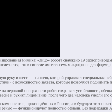
ализированная мимика: «лицо» робота снабжено 19 сервопривод
тмечается, что в системе имеется семь микрофонов для формир
ждую руку и шесть — на шею, которой управляет специальная ней
тями» с возможностью захвата, которые позволяют поднимать пр
е на неровной поверхности робот сохраняет устойчивость, обещаю
есие и рухнул лицом вниз, после чего два человека унесли его 
 компонентов, произведённых в России, а в будущем этот показ
 речью — функционируют полностью офлайн. Без подзарядки Aid