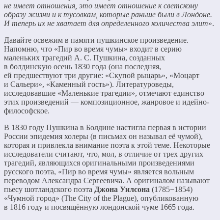
не имеет отношения, это имеет отношение к светскому
образу жизни и к тусовкам, которые раньше были в Лондоне.
И теперь их не хватает для определенного количества элит
».
Давайте освежим в памяти пушкинское произведение.
Напомню, что «Пир во время чумы» входит в серию
маленьких трагедий А. С. Пушкина, созданных
в болдинскую осень 1830 года (она последняя,
ей предшествуют три другие: «Скупой рыцарь», «Моцарт
и Сальери», «Каменный гость»). Литературоведы,
исследовавшие «Маленькие трагедии», отмечают единство
этих произведений — композиционное, жанровое и идейно-
философское.
В 1830 году Пушкина в Болдине настигла первая в истории
России эпидемия холеры (в письмах он называл её чумой),
которая и привлекла внимание поэта к этой теме. Некоторые
исследователи считают, что, мол, в отличие от трех других
трагедий, являющихся оригинальными произведениями
русского поэта, «Пир во время чумы» является вольным
переводом Александра Сергеевича. А оригиналом называют
пьесу шотландского поэта
Джона Уилсона
(1785−1854)
«Чумной город» (The City of the Plague), опубликованную
в 1816 году и посвящённую лондонской чуме 1665 года.