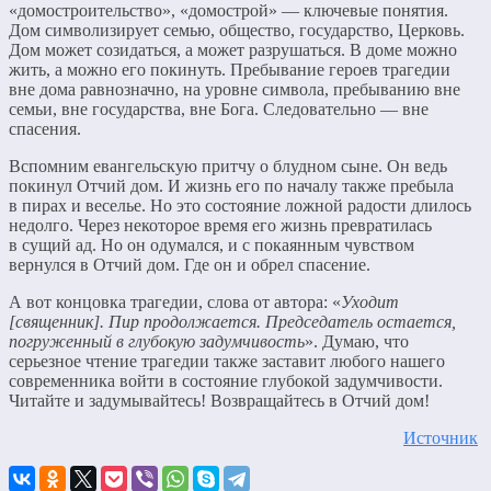
«домостроительство», «домострой» — ключевые понятия.
Дом символизирует семью, общество, государство, Церковь.
Дом может созидаться, а может разрушаться. В доме можно
жить, а можно его покинуть. Пребывание героев трагедии
вне дома равнозначно, на уровне символа, пребыванию вне
семьи, вне государства, вне Бога. Следовательно — вне
спасения.
Вспомним евангельскую притчу о блудном сыне. Он ведь
покинул Отчий дом. И жизнь его по началу также пребыла
в пирах и веселье. Но это состояние ложной радости длилось
недолго. Через некоторое время его жизнь превратилась
в сущий ад. Но он одумался, и с покаянным чувством
вернулся в Отчий дом. Где он и обрел спасение.
А вот концовка трагедии, слова от автора: «
Уходит
[священник]. Пир продолжается. Председатель остается,
погруженный в глубокую задумчивость
». Думаю, что
серьезное чтение трагедии также заставит любого нашего
современника войти в состояние глубокой задумчивости.
Читайте и задумывайтесь! Возвращайтесь в Отчий дом!
Источник