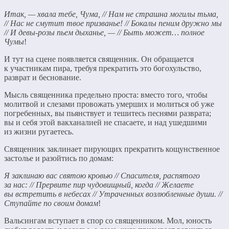
Итак, — хвала тебе, Чума, // Нам не страшна могилы тьма,
// Нас не смутит твое призванье! // Бокалы пеним дружно мы
// И девы-розы пьем дыханье, — // Быть может… полное
Чумы
!
И тут на сцене появляется священник. Он обращается
к участникам пира, требуя прекратить это богохульство,
разврат и беснование.
Мысль священника предельно проста: вместо того, чтобы
молитвой и слезами провожать умерших и молиться об уже
погребенных, вы пьянствует и тешитесь песнями разврата;
вы и себя этой вакханалией не спасаете, и над ушедшими
из жизни ругаетесь.
Священник заклинает пирующих прекратить кощунственное
застолье и разойтись по домам:
Я заклинаю вас святою кровью // Спасителя, распятого
за нас: // Прервите пир чудовищный, когда // Желаете
вы встретить в небесах // Утраченных возлюбленные души. //
Ступайте по своим домам
!
Вальсингам вступает в спор со священником. Мол, юность