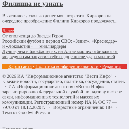
Филиппа не узнать
Выяснилось, сколько денег мог потратить Киркоров на
очередное преображение Филипп Киркоров продолжает...
Далее
От ополченца до Звезды Героя
Российский футбол в период СВО: «Зенит», «Краснодар»
и «Локомотив» — миллиардеры
Лучше, чем в блокбастерах: на Алтае морпех отбивался от
медведя и сам запустил себе сердце после удара молнией
Карта сайта
·
Политика конфиденциальности
·
Редакция
©
2026
ИА "Информационное агентство "Вести Инфо"
·
Свежие новости, государство, политика, обсуждения, статьи.
· ИА «Информационное агентство «Вести Инфо»
зарегистрировано Федеральной службой по надзору в сфере
связи, информационных технологий и массовых
коммуникаций. Регистрационный номер ИА № ФС 77 —
79700 от 18.12.2020 г. · Возрастные ограничения: 18+
·
Тема от GoodwinPress.ru