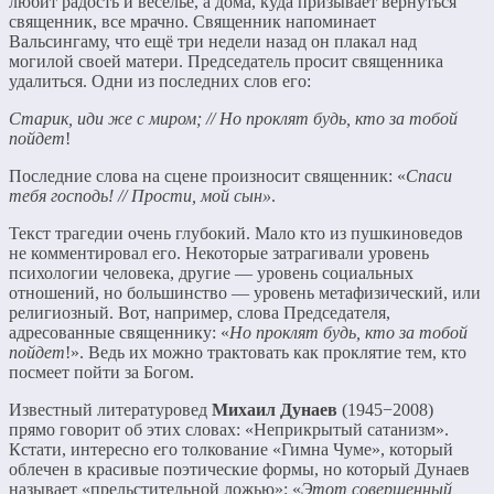
любит радость и веселье, а дома, куда призывает вернуться
священник, все мрачно. Священник напоминает
Вальсингаму, что ещё три недели назад он плакал над
могилой своей матери. Председатель просит священника
удалиться. Одни из последних слов его:
Старик, иди же с миром; // Но проклят будь, кто за тобой
пойдет
!
Последние слова на сцене произносит священник: «
Спаси
тебя господь! // Прости, мой сын»
.
Текст трагедии очень глубокий. Мало кто из пушкиноведов
не комментировал его. Некоторые затрагивали уровень
психологии человека, другие — уровень социальных
отношений, но большинство — уровень метафизический, или
религиозный. Вот, например, слова Председателя,
адресованные священнику: «
Но проклят будь, кто за тобой
пойдет
!». Ведь их можно трактовать как проклятие тем, кто
посмеет пойти за Богом.
Известный литературовед
Михаил Дунаев
(1945−2008)
прямо говорит об этих словах: «Неприкрытый сатанизм».
Кстати, интересно его толкование «Гимна Чуме», который
облечен в красивые поэтические формы, но который Дунаев
называет «прельстительной ложью»: «
Этот совершенный