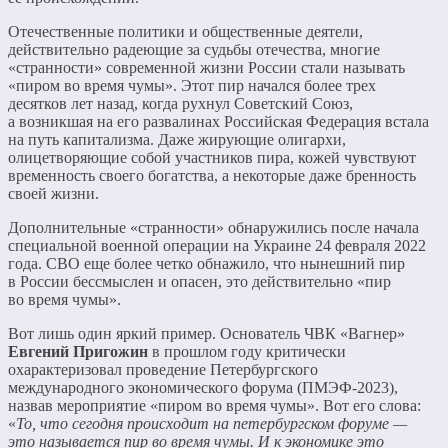
Отечественные политики и общественные деятели,
действительно радеющие за судьбы отечества, многие
«странности» современной жизни России стали называть
«пиром во время чумы». Этот пир начался более трех
десятков лет назад, когда рухнул Советский Союз,
а возникшая на его развалинах Российская Федерация встала
на путь капитализма. Даже жирующие олигархи,
олицетворяющие собой участников пира, кожей чувствуют
временность своего богатства, а некоторые даже бренность
своей жизни.
Дополнительные «странности» обнаружились после начала
специальной военной операции на Украине 24 февраля 2022
года. СВО еще более четко обнажило, что нынешний пир
в России бессмыслен и опасен, это действительно «пир
во время чумы».
Вот лишь один яркий пример. Основатель ЧВК «Вагнер»
Евгений Пригожин
в прошлом году критически
охарактеризовал проведение Петербургского
международного экономического форума (ПМЭФ-2023),
назвав мероприятие «пиром во время чумы». Вот его слова:
«
То, что сегодня происходит на петербургском форуме —
это называется пир во время чумы. И к экономике это