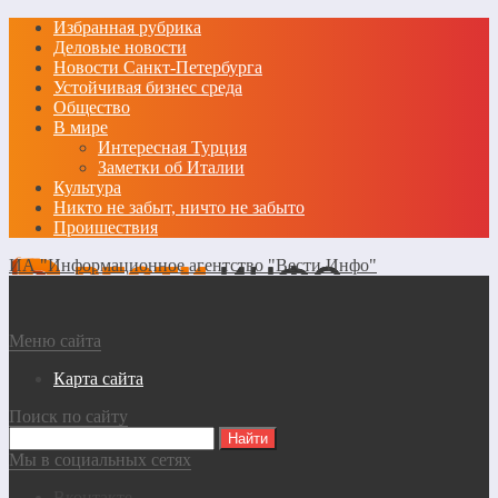
Избранная рубрика
Деловые новости
Новости Санкт-Петербурга
Устойчивая бизнес среда
Общество
В мире
Интересная Турция
Заметки об Италии
Культура
Никто не забыт, ничто не забыто
Проишествия
ИА "Информационное агентство "Вести Инфо"
Меню сайта
Карта сайта
Поиск по сайту
Мы в социальных сетях
Вконтакте