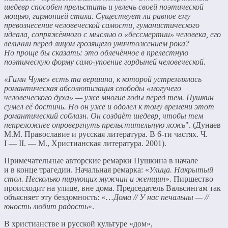
шедевр способен прельстить и увлечь своей поэтической
мощью, гармонией стиха. Существует ли равное ему
превознесение человеческой самости, гуманистического
идеала, сопряжённого с мыслью о «бессмертии» человека, его
величии перед лицом грозящего уничтожением рока?
Но проще бы сказать: это облечённое в прелестную
поэтическую форму само-упоение гордыней человеческой.
«Гимн Чуме» есть та вершина, к которой устремлялась
романтическая абсолютизация свободы «могучего
человеческого духа» — уже многие годы перед тем. Пушкин
сумел её достичь. Но он уже и одолел к тому времени этот
романтический соблазн. Он создаёт шедевр, чтобы тем
непреложнее опровергнуть прельстительную ложь
". (Дунаев
М.М. Православие и русская литература. В 6-ти частях. Ч.
I — II. — М., Христианская литература. 2001).
Примечательные авторские ремарки Пушкина в начале
и в конце трагедии. Начальная ремарка: «
Улица. Накрытый
стол. Несколько пирующих мужчин и женщин
». Пиршество
происходит на улице, вне дома. Председатель Вальсингам так
объясняет эту бездомность: «…
Дома // У нас печальны — //
юность любит радость
».
В христианстве и русской культуре «дом»,