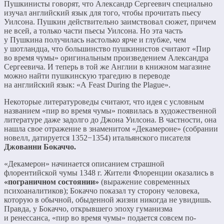
Пушкинисты говорят, что Александр Сергеевич специально
изучал английский язык для того, чтобы прочитать пьесу
Уилсона. Пушкин действительно заимствовал сюжет, причем
не всей, а только части пьесы Уилсона. Но эта часть
у Пушкина получилась настолько ярче и глубже, чем
у шотландца, что большинство пушкинистов считают «Пир
во время чумы» оригинальным произведением Александра
Сергеевича. И теперь в той же Англии в книжном магазине
можно найти пушкинскую трагедию в переводе
на английский язык: «A Feast During the Plague».
Некоторые литературоведы считают, что идея с условным
названием «пир во время чумы» появилась в художественной
литературе даже задолго до Джона Уилсона. В частности, она
нашла свое отражение в знаменитом «Декамероне» (собрании
новелл, датируется 1352−1354) итальянского писателя
Джованни Бокаччо.
«Декамерон» начинается описанием страшной
флорентийской чумы 1348 г. Жители Флоренции оказались в
«пограничном состоянии»
(выражение современных
психоаналитиков); Бокаччо показал ту сторону человека,
которую в обычной, обыденной жизни никогда не увидишь.
Правда, у Бокаччо, открывшего эпоху гуманизма
и ренессанса, «пир во время чумы» подается совсем по-