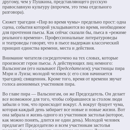
другому, чем у Пушкина, представляющего русскую
православную культуру (впрочем, это тема отдельного
разговора).
Сюжет трагедии «Пир во время чумы» предельно прост: одна
сцена, события которой укладываются во время, необходимое
для прочтения пьесы. Как сейчас сказали бы, пьеса в «режиме
реального времени». Профессиональные литературоведы
и театроведы говорят, что в пьесе выдержан классический
принцип единства времени, места и действия.
Внимание читателя сосредоточено на тех словах, которые
произносят герои пьесы. А действующих лиц немного:
Вальсингам (его называют
Председателем
); участницы пира
Мэри и Луиза; молодой человек (с его слов начинается
трагедия); священник. Кроме того, время от времени звучат
голоса анонимных участников пира.
Во главе пира — Вальсингам, он же Председатель. Он делает
все возможное для того, чтобы собравшиеся за столом люди
забыли о том, что происходит вокруг. А вокруг бушует чума,
которая каждый день забирает все новые и новые жизни. Вот
она забрала и жизнь одного из участников застолья (которое,
как можно понять, длится не один день). Молодой человек
предлагает Председателю и всем участникам застолья