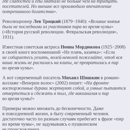
где сладостей и еды хватало не больше чем на тридцать
посетителей. Но внешне все производило впечатление
потрепанного богатства
».
Революционер
Лев Троцкий
(1879−1940): «
Великие князья
были не последними из участников пира во время чумы
»
(«История русской революции. Февральская революция»,
1931).
Известная советская актриса
Нонна Мордюкова
(1925−2008)
в своей книге воспоминаний «Не плачь, казачка»: «
Если
не собираетесь уехать, волей-неволей пожелайте, чтоб вся
ваша жизнь не распалась на клипы, не превратилась в пир
во время чумы
».
А вот современный писатель
Михаил Шишкин
в романе-
коллаже «Венерин волос» (2002) пишет: «
На фронте
восторженные дураки жертвуют собой, а умные пытаются
отвертеться и сбежать в тыл, где вакханалия и пир
во время чумы!
»
Примеры можно множить до бесконечности. Даже
в повседневной жизни, в быту современный человек
достаточно часто по разным случаям прибегает к фразе «пир
во время чумы», не задумываясь о пушкинском
ее происхождении.