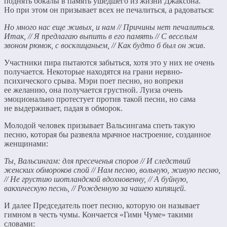
поднять бокалы в память ушедшего из жизни Джаксона.
Но при этом он призывает всех не печалиться, а радоваться:
Но много нас еще живых, и нам // Причины нет печалиться.
Итак, // Я предлагаю выпить в его память // С веселым
звоном рюмок, с восклицаньем, // Как будто б был он жив
.
Участники пира пытаются забыться, хотя это у них не очень
получается. Некоторые находятся на грани нервно-
психического срыва. Мэри поет песню, но вопреки
ее желанию, она получается грустной. Луиза очень
эмоционально протестует против такой песни, но сама
не выдерживает, падая в обморок.
Молодой человек призывает Вальсингама спеть такую
песню, которая бы развеяла мрачное настроение, созданное
женщинами:
Ты, Вальсингам: для пресеченья споров // И следствий
женских обмороков спой // Нам песню, вольную, живую песню,
// Не грустию шотландской вдохновенну, // А буйную,
вакхическую песнь, // Рожденную за чашею кипящей
.
И далее Председатель поет песню, которую он называет
гимном в честь чумы. Кончается «Гимн Чуме» такими
словами: