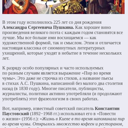
В этом году исполнилось 225 лет со дня рождения
Александра Сергеевича Пушкина.
Как хорошее вино
произведения великого поэта с каждым годом становятся все
лучше. Мы все больше ими восхищаемся — как
художественной формой, так и смыслом. Этим и отличается
настоящая классика от сиюминутных литературных
ухищрений, которые уходят в небытие в течение нескольких
лет.
К разряду особо популярных и часто используемых
по разным случаям является выражение «Пир во время
чумы». Это даже не строчка из стихов, а название пьесы
в стихах А.С. Пушкина, написанной без малого два столетия
назад (в 1830 году). Многие писатели, публицисты,
журналисты, политики активно употребляли (и продолжают
употреблять) этот фразеологизм в своих работах.
Вот, например, известный советский писатель
Константин
Паустовский
(1892−1968 гг.) использовал его в «Повести
о жизни» (1956 г.): «
Жизнь в Киеве в то время напоминала пир
во время чумы. Открылось множество кофеен и ресторанов,