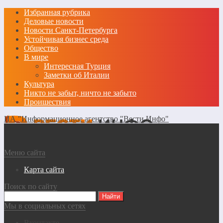
Избранная рубрика
Деловые новости
Новости Санкт-Петербурга
Устойчивая бизнес среда
Общество
В мире
Интересная Турция
Заметки об Италии
Культура
Никто не забыт, ничто не забыто
Проишествия
ИА "Информационное агентство "Вести Инфо"
Меню сайта
Карта сайта
Поиск по сайту
Мы в социальных сетях
Вконтакте