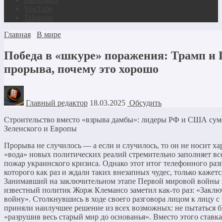
YouTube
Telegram
Главная
В мире
Победа в «шкуре» поражения: Трамп и 
прорыва, почему это хорошо
Главный редактор
18.03.2025
Обсудить
Строительство вместо «взрыва дамбы»: лидеры РФ и США суме
Зеленского и Европы
Прорыва не случилось — а если и случилось, то он не носит ха
«вода» новых политических реалий стремительно заполняет вс
пожар украинского кризиса. Однако этот итог телефонного раз
которого как раз и ждали таких внезапных чудес, только каже
Занимавший на заключительном этапе Первой мировой войны
известный политик Жорж Клемансо заметил как-то раз: «Заключ
войну». Столкнувшись в ходе своего разговора лицом к лицу 
приняли наилучшее решение из всех возможных: не пытаться б
«разрушив весь старый мир до основанья». Вместо этого ставка