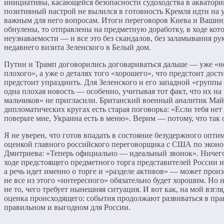
инициативы, касающейся безопасности судоходства в акватори
позитивный настрой не вылился в готовность Кремля идти на
важным для него вопросам. Итоги переговоров Киева и Вашин
обнулены, то отправлены на предметную доработку, в ходе кот
неузнаваемости — и все это без скандалов, без заламывания ру
недавнего визита Зеленского в Белый дом.
Путин и Трамп договорились договариваться дальше — уже «не
плохого», а уже о деталях того «хорошего», что предстоит дост
предстоит упразднить. Для Зеленского и его западной «группы
одна плохая новость — особенно, учитывая тот факт, что их н
мальчиков» не пригласили. Британский военный аналитик Май
дипломатических кругах есть старая поговорка: «Если тебя нет 
поверьте мне, Украина есть в меню». Верим — потому, что так о
Я не уверен, что готов впадать в состояние безудержного опти
оценкой главного российского переговорщика с США по экон
Дмитриева: «Теперь официально — идеальный звонок». Ничего 
ходе предстоящего предметного торга представителей России
а речь идет именно о торге и «разделе активов» — может прои
не все из этого «интересного» обязательно будет хорошим. Но
не то, чего требует нынешняя ситуация. И вот как, на мой взгл
оценка происходящего: события продолжают развиваться в п
правильном и выгодном для России.