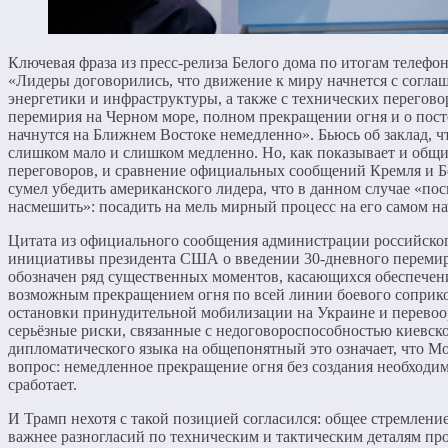
Ключевая фраза из пресс-релиза Белого дома по итогам телефо
«Лидеры договорились, что движение к миру начнется с согла
энергетики и инфраструктуры, а также с технических перегово
перемирия на Черном море, полном прекращении огня и о пос
начнутся на Ближнем Востоке немедленно». Бьюсь об заклад, чт
слишком мало и слишком медленно. Но, как показывает и общи
переговоров, и сравнение официальных сообщений Кремля и Бе
сумел убедить американского лидера, что в данном случае «по
насмешить»: посадить на мель мирный процесс на его самом на
Цитата из официального сообщения администрации российског
инициативы президента США о введении 30-дневного перемир
обозначен ряд существенных моментов, касающихся обеспечени
возможным прекращением огня по всей линии боевого соприк
остановки принудительной мобилизации на Украине и перево
серьёзные риски, связанные с недоговороспособностью киевск
дипломатического языка на общепонятный это означает, что Мо
вопрос: немедленное прекращение огня без создания необходим
сработает.
И Трамп нехотя с такой позицией согласился: общее стремлен
важнее разногласий по техническим и тактическим деталям про