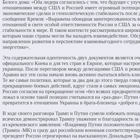
Белого дома: «Оба лидера согласились с тем, что будущее с 
отношениями между США и Россией имеет огромный потенциа
экономические сделки и геополитическую стабильность после
сообщение Кремля: «Выражена обоюдная заинтересованность 
отношений в свете особой ответственности России и США за о
стабильности в мире. В таком контексте рассматривался широк
которым наши страны могли бы наладить взаимодействие. Обс
направлении развития в перспективе взаимовыгодного сотрудн
энергетике».
Эта содержательная идентичность двух документов является оч
официального Киева и для тех стран в Европе, которые настро
украинца. После переговоров между делегациями США и режим
Аравии все эти силы начали вновь активно пытаться вбить к
Те же самые политики, которые за два дня до этого твердо го
прекращению боевых действий, вдруг стали в самых эмоциона
России согласия на прекращение огня «без всяких предварител
лежал в основе такой позиции считывался на «раз-два»: Путин
превратится в отношении Украины в брата-близнеца «доброго
В ходе своего разговора Трамп и Путин сумели избежать попа
всячески демонстрировал Трампу уважение и благодарность за
из кремлевского заявления: «Владимир Путин положительно о
(Трампа -МК) и сразу дал российским военным соответствующ
президент России отреагировал на высказанную Дональдом Тр