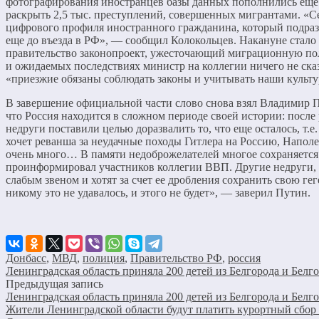
фотографирования иностранцев базы данных пополнились еще 
раскрыть 2,5 тыс. преступлений, совершенных мигрантами. «Се
цифрового профиля иностранного гражданина, который подраз
еще до въезда в РФ», — сообщил Колокольцев. Накануне стало
правительство законопроект, ужесточающий миграционную пол
и ожидаемых последствиях министр на коллегии ничего не сказ
«приезжие обязаны соблюдать законы и учитывать наши культ
В завершение официальной части слово снова взял Владимир 
что Россия находится в сложном периоде своей истории: посл
недруги поставили целью доразвалить то, что еще осталось, т.
хочет реванша за неудачные походы Гитлера на Россию, Наполе
очень много… В памяти недоброжелателей многое сохраняется.
проинформировал участников коллегии ВВП. Другие недруги, 
слабым звеном и хотят за счет ее дробления сохранить свою ге
никому это не удавалось, и этого не будет», — заверил Путин.
Донбасс
,
МВД
,
полиция
,
Правительство РФ
,
россия
Ленинградская область приняла 200 детей из Белгорода и Белг
Предыдущая запись
Ленинградская область приняла 200 детей из Белгорода и Белг
Жители Ленинградской области будут платить курортный сбор 