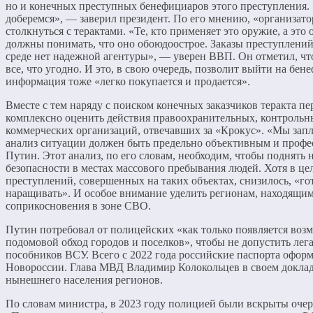
но и конечных преступных бенефициаров этого преступления. 
доберемся», — заверил президент. По его мнению, «организато
столкнуться с терактами. «Те, кто применяет это оружие, а это
должны понимать, что оно обоюдоострое. Заказы преступлений
среде нет надежной агентуры», — уверен ВВП. Он отметил, чт
все, что угодно. И это, в свою очередь, позволит выйти на бе
информация тоже «легко покупается и продается».
Вместе с тем наряду с поиском конечных заказчиков теракта пе
комплексно оценить действия правоохранительных, контрольны
коммерческих организаций, отвечавших за «Крокус». «Мы запл
анализ ситуации должен быть предельно объективным и проф
Путин. Этот анализ, по его словам, необходим, чтобы поднять
безопасности в местах массового пребывания людей. Хотя в це
преступлений, совершенных на таких объектах, снизилось, «го
наращивать». И особое внимание уделить регионам, находящим
соприкосновения в зоне СВО.
Путин потребовал от полицейских «как только появляется воз
подомовой обход городов и поселков», чтобы не допустить лег
пособников ВСУ. Всего с 2022 года российские паспорта офор
Новороссии. Глава МВД Владимир Колокольцев в своем доклад
нынешнего населения регионов.
По словам министра, в 2023 году полицией были вскрыты оче