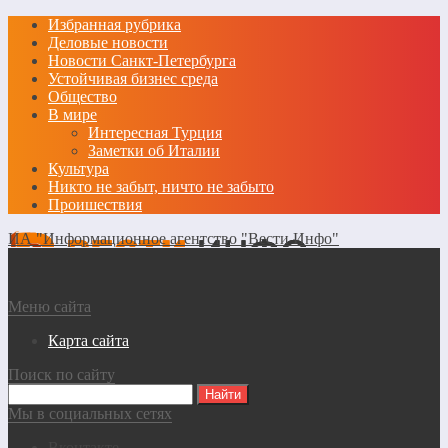
Избранная рубрика
Деловые новости
Новости Санкт-Петербурга
Устойчивая бизнес среда
Общество
В мире
Интересная Турция
Заметки об Италии
Культура
Никто не забыт, ничто не забыто
Проишествия
ИА "Информационное агентство "Вести Инфо"
Меню сайта
Карта сайта
Поиск по сайту
Мы в социальных сетях
Вконтакте