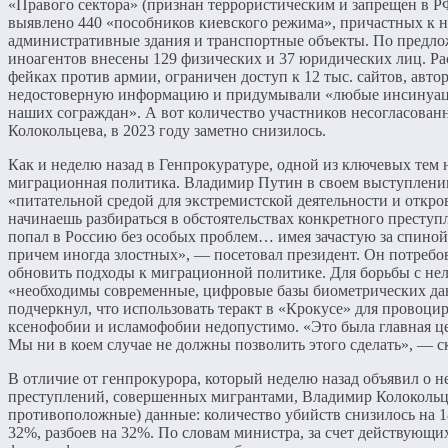
«Правого сектора» (признан террористическим и запрещен в РФ
выявлено 440 «пособников киевского режима», причастных к н
административные здания и транспортные объекты. По предл
иноагентов внесены 129 физических и 37 юридических лиц. Ра
фейках против армии, ограничен доступ к 12 тыс. сайтов, авт
недостоверную информацию и придумывали «любые инсинуаци
наших сограждан». А вот количество участников несогласован
Колокольцева, в 2023 году заметно снизилось.
Как и неделю назад в Генпрокуратуре, одной из ключевых тем
миграционная политика. Владимир Путин в своем выступлени
«питательной средой для экстремистской деятельности и откр
начинаешь разбираться в обстоятельствах конкретного преступл
попал в Россию без особых проблем… имея зачастую за спино
причем иногда злостных», — посетовал президент. Он потребо
обновить подходы к миграционной политике. Для борьбы с нел
«необходимы современные, цифровые базы биометрических да
подчеркнул, что использовать теракт в «Крокусе» для провоци
ксенофобии и исламофобии недопустимо. «Это была главная цел
Мы ни в коем случае не должны позволить этого сделать», — ск
В отличие от генпрокурора, который неделю назад объявил о н
преступлений, совершенных мигрантами, Владимир Колокольц
противоположные) данные: количество убийств снизилось на 1
32%, разбоев на 32%. По словам министра, за счет действующ