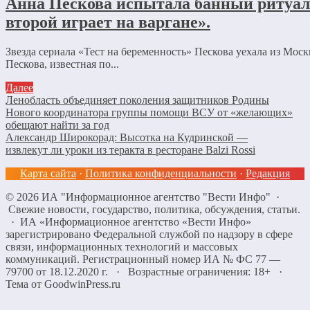
Анна Пескова испытала банный ритуал
второй играет на варгане».
Звезда сериала «Тест на беременность» Пескова уехала из Мос
Пескова, известная по...
Далее
Ленобласть объединяет поколения защитников Родины
Нового координатора группы помощи ВСУ от «желающих»
обещают найти за год
Александр Широкорад: Высотка на Кудринской —
извлекут ли уроки из теракта в ресторане Balzi Rossi
Карта сайта
·
Политика конфиденциальности
·
Редакция
©
2026
ИА "Информационное агентство "Вести Инфо"
·
Свежие новости, государство, политика, обсуждения, статьи.
· ИА «Информационное агентство «Вести Инфо»
зарегистрировано Федеральной службой по надзору в сфере
связи, информационных технологий и массовых
коммуникаций. Регистрационный номер ИА № ФС 77 —
79700 от 18.12.2020 г. · Возрастные ограничения: 18+
·
Тема от GoodwinPress.ru