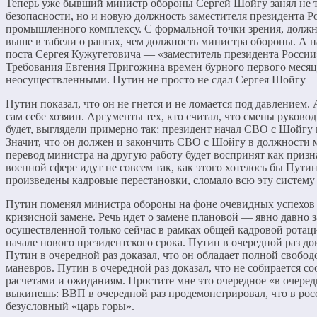
Теперь уже бывший министр обороны Сергей Шойгу занял не то
безопасности, но и новую должность заместителя президента Р
промышленного комплексу. С формальной точки зрения, должно
выше в табели о рангах, чем должность министра обороны. А 
поста Сергея Кужугетовича — «заместитель президента России
Требования Евгения Пригожина времен бурного первого месяца 
неосуществленными. Путин не просто не сдал Сергея Шойгу 
Путин показал, что он не гнется и не ломается под давлением. 
сам себе хозяин. Аргументы тех, кто считал, что смены руково
будет, выглядели примерно так: президент начал СВО с Шойгу
Значит, что он должен и закончить СВО с Шойгу в должности
перевод министра на другую работу будет воспринят как призна
военной сфере идут не совсем так, как этого хотелось бы Путин
произведены кадровые перестановки, сломало всю эту систему
Путин поменял министра обороны на фоне очевидных успехов р
кризисной замене. Речь идет о замене плановой — явно давно
осуществленной только сейчас в рамках общей кадровой ротац
начале нового президентского срока. Путин в очередной раз док
Путин в очередной раз доказал, что он обладает полной свобо
маневров. Путин в очередной раз доказал, что не собирается с
расчетами и ожиданиям. Простите мне это очередное «в очередн
выкинешь: ВВП в очередной раз продемонстрировал, что в ро
безусловный «царь горы».