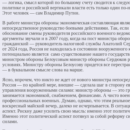
— логика, смысл которой по большому счету сводится к следу
политике и российской вертикали власти есть только один по
Этот человек — сам Владимир Путин.
В работе министра обороны экономическая составляющая являе
непосредственное руководство боевыми действиями. Так, если 
обоснование смены руководителя российского военного ведомс
аргументы звучали и в 2007 году, когда на пост министра обо
гражданский — руководитель налоговой службы Анатолий Серд
от 2024 года, Россия не находилась в состоянии вооруженного 
потенциально является само существование нашего государст
министром обороны Белоусовым министр обороны Сердюков р
условиях. Министру обороны Белоусову придется все перестра
— в буквальном смысле слова на марше.
Ясно, впрочем, что никто не ждет от нового министра непосре
Россия — по крайней мере, внешне — сделала шаг в сторону е
управления вооруженными силами: министр обороны — это гр
занимается экономикой, снабжением, финансами. А чисто вое
профессиональных военных. Думаю, однако, что этим реальное 
воскресный майский вечер, далеко не исчерпывается. В ситуац
аспект. Рискну даже усилить свою мысль: именно этот политич
Именно этот политический аспект потянул за собой реформу 
силами.