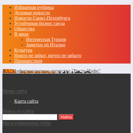
Избранная рубрика
Деловые новости
Новости Санкт-Петербурга
Устойчивая бизнес среда
Общество
В мире
Интересная Турция
Заметки об Италии
Культура
Никто не забыт, ничто не забыто
Проишествия
ИА "Информационное агентство "Вести Инфо"
Меню сайта
Карта сайта
Поиск по сайту
Мы в социальных сетях
Вконтакте