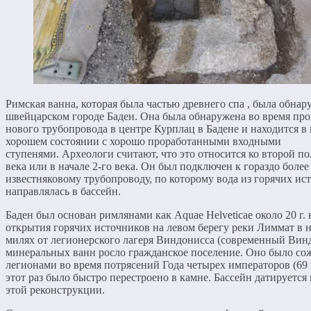
Римская ванна, которая была частью древнего спа , была обнар
швейцарском городе Баден. Она была обнаружена во время пр
нового трубопровода в центре Курплац в Бадене и находится в
хорошем состоянии с хорошо проработанными входными
ступенями. Археологи считают, что это относится ко второй по
века или в начале 2-го века. Он был подключен к гораздо боле
известняковому трубопроводу, по которому вода из горячих ис
направлялась в бассейн.
Баден был основан римлянами как Aquae Helveticae около 20 г. н
открытия горячих источников на левом берегу реки Лиммат в 
милях от легионерского лагеря Виндонисса (современный Вин
минеральных ванн росло гражданское поселение. Оно было с
легионами во время потрясений Года четырех императоров (69 г.
этот раз было быстро перестроено в камне. Бассейн датируется
этой реконструкции.