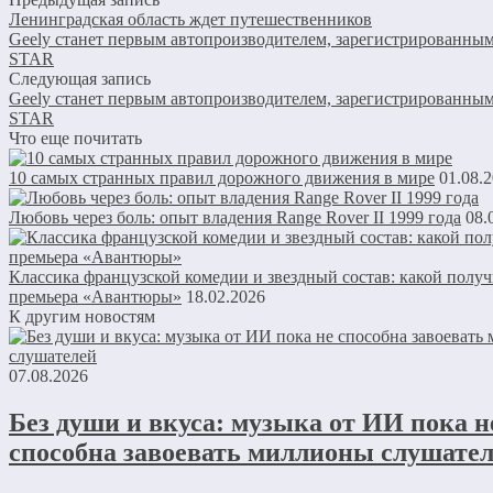
Ленинградская область ждет путешественников
Geely станет первым автопроизводителем, зарегистрированны
STAR
Следующая запись
Geely станет первым автопроизводителем, зарегистрированны
STAR
Что еще почитать
10 самых странных правил дорожного движения в мире
01.08.
Любовь через боль: опыт владения Range Rover II 1999 года
08.
Классика французской комедии и звездный состав: какой получ
премьера «Авантюры»
18.02.2026
К другим новостям
07.08.2026
Без души и вкуса: музыка от ИИ пока н
способна завоевать миллионы слушате