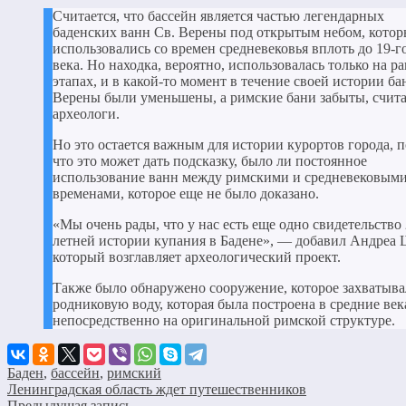
Считается, что бассейн является частью легендарных
баденских ванн Св. Верены под открытым небом, котор
использовались со времен средневековья вплоть до 19-г
века. Но находка, вероятно, использовалась только на р
этапах, и в какой-то момент в течение своей истории ба
Верены были уменьшены, а римские бани забыты, счит
археологи.
Но это остается важным для истории курортов города, 
что это может дать подсказку, было ли постоянное
использование ванн между римскими и средневековым
временами, которое еще не было доказано.
«Мы очень рады, что у нас есть еще одно свидетельство 
летней истории купания в Бадене», — добавил Андреа 
который возглавляет археологический проект.
Также было обнаружено сооружение, которое захватыва
родниковую воду, которая была построена в средние век
непосредственно на оригинальной римской структуре.
Баден
,
бассейн
,
римский
Ленинградская область ждет путешественников
Предыдущая запись