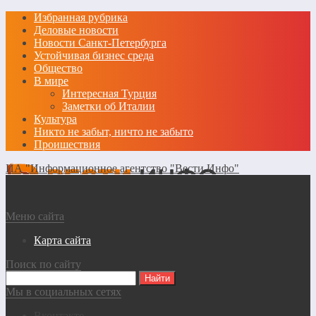
Избранная рубрика
Деловые новости
Новости Санкт-Петербурга
Устойчивая бизнес среда
Общество
В мире
Интересная Турция
Заметки об Италии
Культура
Никто не забыт, ничто не забыто
Проишествия
ИА "Информационное агентство "Вести Инфо"
Меню сайта
Карта сайта
Поиск по сайту
Мы в социальных сетях
Вконтакте