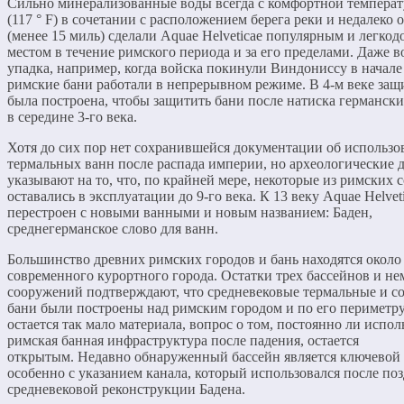
Сильно минерализованные воды всегда с комфортной температ
(117 ° F) в сочетании с расположением берега реки и недалеко
(менее 15 миль) сделали Aquae Helveticae популярным и легко
местом в течение римского периода и за его пределами. Даже в
упадка, например, когда войска покинули Виндониссу в начале 
римские бани работали в непрерывном режиме. В 4-м веке защ
была построена, чтобы защитить бани после натиска германск
в середине 3-го века.
Хотя до сих пор нет сохранившейся документации об использ
термальных ванн после распада империи, но археологические 
указывают на то, что, по крайней мере, некоторые из римских
оставались в эксплуатации до 9-го века. К 13 веку Aquae Helvet
перестроен с новыми ванными и новым названием: Баден,
среднегерманское слово для ванн.
Большинство древних римских городов и бань находятся около
современного курортного города. Остатки трех бассейнов и н
сооружений подтверждают, что средневековые термальные и с
бани были построены над римским городом и по его периметру
остается так мало материала, вопрос о том, постоянно ли испол
римская банная инфраструктура после падения, остается
открытым. Недавно обнаруженный бассейн является ключевой 
особенно с указанием канала, который использовался после по
средневековой реконструкции Бадена.