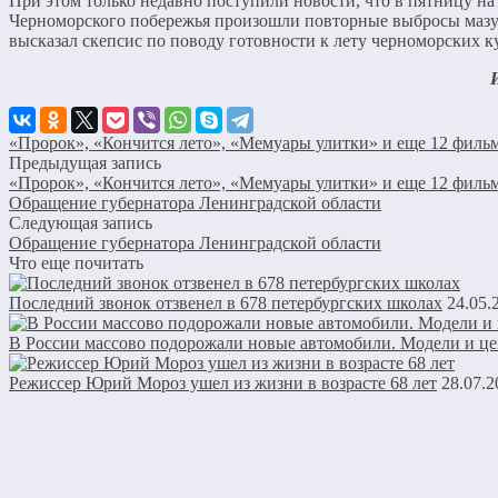
При этом только недавно поступили новости, что в пятницу на
Черноморского побережья произошли повторные выбросы маз
высказал скепсис по поводу готовности к лету черноморских к
«Пророк», «Кончится лето», «Мемуары улитки» и еще 12 филь
Предыдущая запись
«Пророк», «Кончится лето», «Мемуары улитки» и еще 12 филь
Обращение губернатора Ленинградской области
Следующая запись
Обращение губернатора Ленинградской области
Что еще почитать
Последний звонок отзвенел в 678 петербургских школах
24.05.
В России массово подорожали новые автомобили. Модели и це
Режиссер Юрий Мороз ушел из жизни в возрасте 68 лет
28.07.2