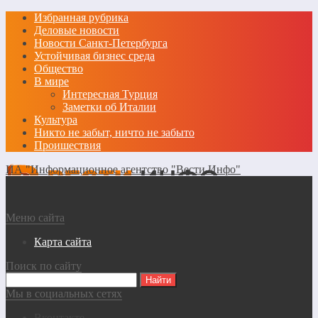
Избранная рубрика
Деловые новости
Новости Санкт-Петербурга
Устойчивая бизнес среда
Общество
В мире
Интересная Турция
Заметки об Италии
Культура
Никто не забыт, ничто не забыто
Проишествия
ИА "Информационное агентство "Вести Инфо"
Меню сайта
Карта сайта
Поиск по сайту
Мы в социальных сетях
Вконтакте