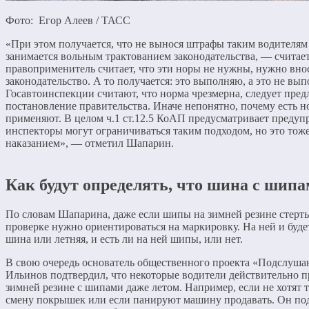
Фото: Егор Алеев / ТАСС
«При этом получается, что не вынося штрафы таким водителя
занимается вольным трактованием законодательства, — счита
правоприменитель считает, что эти норы не нужны, нужно вно
законодательство. А то получается: это выполняю, а это не вы
Госавтоинспекции считают, что норма чрезмерна, следует пре
постановление правительства. Иначе непонятно, почему есть н
применяют. В целом ч.1 ст.12.5 КоАП предусматривает преду
инспекторы могут ограничиваться таким подходом, но это тоже
наказанием», — отметил Шапарин.
Как будут определять, что шина с шип
По словам Шапарина, даже если шипы на зимней резине стерты
проверке нужно ориентироваться на маркировку. На ней и буде
шина или летняя, и есть ли на ней шипы, или нет.
В свою очередь основатель общественного проекта «Подслуш
Ильинов подтвердил, что некоторые водители действительно п
зимней резине с шипами даже летом. Например, если не хотят т
смену покрышек или если панируют машину продавать. Он под