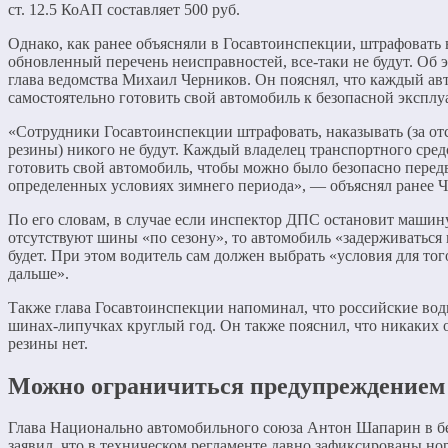
ст. 12.5 КоАП составляет 500 руб.
Однако, как ранее объясняли в Госавтоинспекции, штрафовать 
обновленный перечень неисправностей, все-таки не будут. Об 
глава ведомства Михаил Черников. Он пояснял, что каждый а
самостоятельно готовить свой автомобиль к безопасной эксплу
«Сотрудники Госавтоинспекции штрафовать, наказывать (за от
резины) никого не будут. Каждый владелец транспортного сред
готовить свой автомобиль, чтобы можно было безопасно передв
определенных условиях зимнего периода», — объяснял ранее Ч
По его словам, в случае если инспектор ДПС остановит машину
отсутствуют шины «по сезону», то автомобиль «задерживаться 
будет. При этом водитель сам должен выбрать «условия для тог
дальше».
Также глава Госавтоинспекции напоминал, что российские вод
шинах-липучках круглый год. Он также пояснил, что никаких 
резины нет.
Можно ограничиться предупреждением
Глава Национально автомобильного союза Антон Шапарин в бе
заявил, что в техническом регламенте давно зафиксированы но