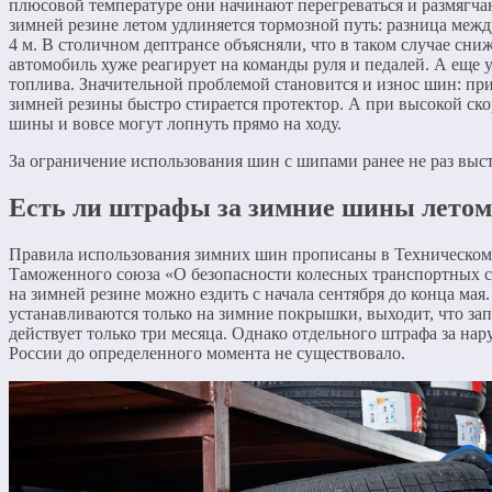
плюсовой температуре они начинают перегреваться и размягча
зимней резине летом удлиняется тормозной путь: разница меж
4 м. В столичном дептрансе объясняли, что в таком случае сни
автомобиль хуже реагирует на команды руля и педалей. А еще 
топлива. Значительной проблемой становится и износ шин: при
зимней резины быстро стирается протектор. А при высокой ско
шины и вовсе могут лопнуть прямо на ходу.
За ограничение использования шин с шипами ранее не раз вы
Есть ли штрафы за зимние шины летом
Правила использования зимних шин прописаны в Техническом
Таможенного союза «О безопасности колесных транспортных ср
на зимней резине можно ездить с начала сентября до конца ма
устанавливаются только на зимние покрышки, выходит, что за
действует только три месяца. Однако отдельного штрафа за нар
России до определенного момента не существовало.