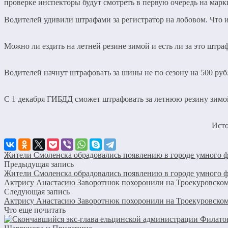
проверке инспекторы будут смотреть в первую очередь на мар
Водителей удивили штрафами за регистратор на лобовом. Что 
Можно ли ездить на летней резине зимой и есть ли за это штра
Водителей начнут штрафовать за шины не по сезону на 500 руб
С 1 декабря ГИБДД сможет штрафовать за летнюю резину зимой
Ист
Жители Смоленска обрадовались появлению в городе умного ф
Предыдущая запись
Жители Смоленска обрадовались появлению в городе умного ф
Актрису Анастасию Заворотнюк похоронили на Троекуровском
Следующая запись
Актрису Анастасию Заворотнюк похоронили на Троекуровском
Что еще почитать