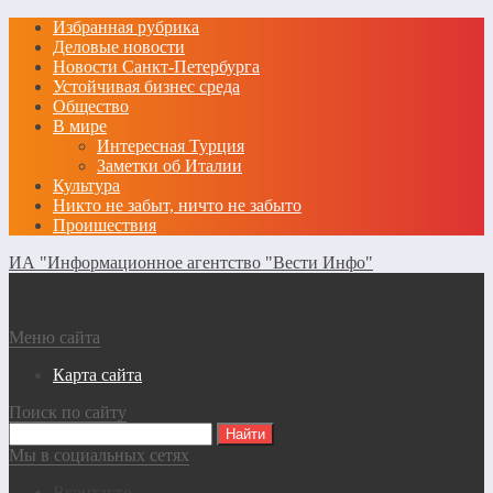
Избранная рубрика
Деловые новости
Новости Санкт-Петербурга
Устойчивая бизнес среда
Общество
В мире
Интересная Турция
Заметки об Италии
Культура
Никто не забыт, ничто не забыто
Проишествия
ИА "Информационное агентство "Вести Инфо"
Меню сайта
Карта сайта
Поиск по сайту
Мы в социальных сетях
Вконтакте