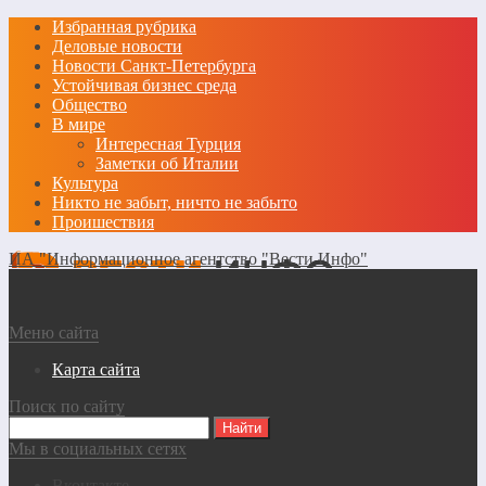
Избранная рубрика
Деловые новости
Новости Санкт-Петербурга
Устойчивая бизнес среда
Общество
В мире
Интересная Турция
Заметки об Италии
Культура
Никто не забыт, ничто не забыто
Проишествия
ИА "Информационное агентство "Вести Инфо"
Меню сайта
Карта сайта
Поиск по сайту
Мы в социальных сетях
Вконтакте