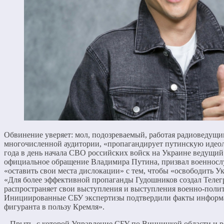
Обвинение уверяет: мол, подозреваемый, работая радиоведущи
многочисленной аудитории, «пропагандирует путинскую идеол
года в день начала СВО российских войск на Украине ведущий 
официальное обращение Владимира Путина, призвал военнос
«оставить свои места дислокации» с тем, чтобы «освободить У
«Для более эффективной пропаганды Гудошников создал Телег
распространяет свои выступления и выступления военно-поли
Инициированные СБУ экспертизы подтвердили факты информ
фигуранта в пользу Кремля».
Прыть, с которой Управление СБУ по Винницкой области и р