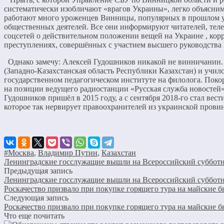
систематически изобличают «врагов Украины», легко объясни
работают много уроженцев Винницы, популярных в прошлом 
общественных деятелей. Все они информируют читателей, теле
соцсетей о действительном положении вещей на Украине , ко
преступлениях, совершённых с участием высшего руководства
Однако замечу: Алексей Гудошников никакой не винничанин. 
(Западно-Казахстанская область Республики Казахстан) и учил
государственном педагогическом институте на филолога. Покор
на позиции ведущего радиостанции «Русская служба новостей»
Гудошников пришёл в 2015 году, а с сентября 2018-го стал вес
которое так нервирует правоохранителей из украинской прови
#Москва
,
Владимир Путин
,
Казахстан
Ленинградские госслужащие вышли на Всероссийский суббот
Предыдущая запись
Ленинградские госслужащие вышли на Всероссийский суббот
Роскачество призвало при покупке горящего тура на майские 
Следующая запись
Роскачество призвало при покупке горящего тура на майские 
Что еще почитать