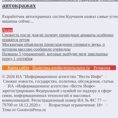
автокражах
Разработчик автоохранных систем Курчанов назвал самые уг
машины сейчас...
Далее
Свежесть после дождя: почему природные ароматы особенно
нравятся летом
Москвичам объяснили происхождение громкого звука, о
котором массово сообщили очевидцы
Названы 5 упражнений, которые разбудят мозг школьника
перед 1 сентября
Карта сайта
·
Политика конфиденциальности
·
Редакция
©
2026
ИА "Информационное агентство "Вести Инфо"
·
Свежие новости, государство, политика, обсуждения, статьи.
· ИА «Информационное агентство «Вести Инфо»
зарегистрировано Федеральной службой по надзору в сфере
связи, информационных технологий и массовых
коммуникаций. Регистрационный номер ИА № ФС 77 —
79700 от 18.12.2020 г. · Возрастные ограничения: 18+
·
Тема от GoodwinPress.ru