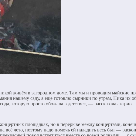
оникой живём в загородном доме. Там мы и проводим майские п
мания нашему саду, а еще готовлю сырники по утрам, Ника их об
года, которую просто обожала в детстве», — рассказала актриса.
онцертных площадках, но в перерыве между концертами, конечно
на всё лето, поэтому надо помочь ей наладить весь быт — раско
— прекрасный повод встретиться вместе со всеми родными — с сы