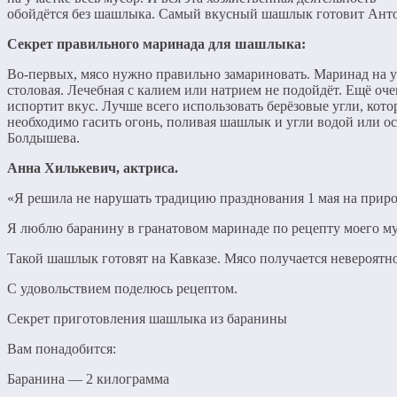
обойдётся без шашлыка. Самый вкусный шашлык готовит Анто
Секрет правильного маринада для шашлыка:
Во-первых, мясо нужно правильно замариновать. Маринад на у
столовая. Лечебная с калием или натрием не подойдёт. Ещё оч
испортит вкус. Лучше всего использовать берёзовые угли, кото
необходимо гасить огонь, поливая шашлык и угли водой или ос
Болдышева.
Анна Хилькевич, актриса.
«Я решила не нарушать традицию празднования 1 мая на приро
Я люблю баранину в гранатовом маринаде по рецепту моего м
Такой шашлык готовят на Кавказе. Мясо получается невероят
С удовольствием поделюсь рецептом.
Секрет приготовления шашлыка из баранины
Вам понадобится:
Баранина — 2 килограмма