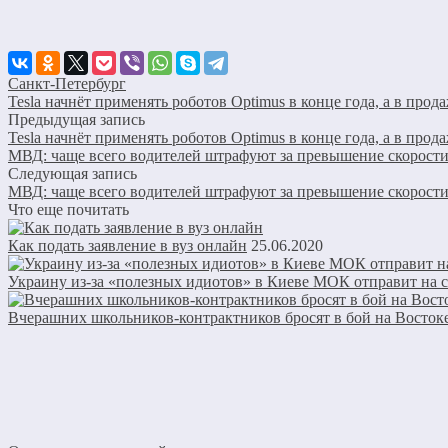
Санкт-Петербург
Tesla начнёт применять роботов Optimus в конце года, а в про
Предыдущая запись
Tesla начнёт применять роботов Optimus в конце года, а в про
МВД: чаще всего водителей штрафуют за превышение скорости 
Следующая запись
МВД: чаще всего водителей штрафуют за превышение скорости 
Что еще почитать
Как подать заявление в вуз онлайн
25.06.2020
Украину из-за «полезных идиотов» в Киеве МОК отправит на 
Вчерашних школьников-контрактников бросят в бой на Восток