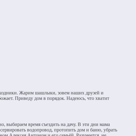
раздники. Жарим шашлыки, зовем наших друзей и
ожает. Приведу дом в порядок. Надеюсь, что хватит
, выбираем время съездить на дачу. В эти дни мама
нсервировать водопровод, протопить дом и баню, убрать
ном Алексея Антоном и его семьёй. Разумеется, не