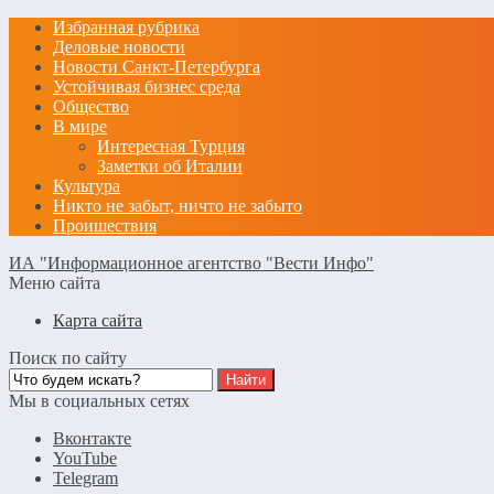
Избранная рубрика
Деловые новости
Новости Санкт-Петербурга
Устойчивая бизнес среда
Общество
В мире
Интересная Турция
Заметки об Италии
Культура
Никто не забыт, ничто не забыто
Проишествия
ИА "Информационное агентство "Вести Инфо"
Меню сайта
Карта сайта
Поиск по сайту
Мы в социальных сетях
Вконтакте
YouTube
Telegram