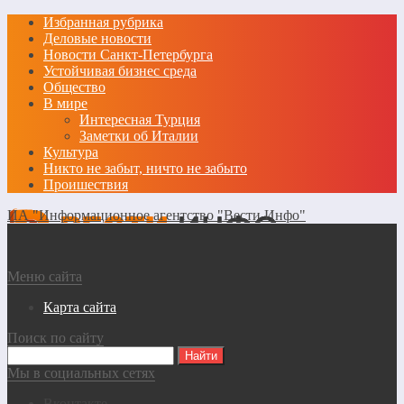
Избранная рубрика
Деловые новости
Новости Санкт-Петербурга
Устойчивая бизнес среда
Общество
В мире
Интересная Турция
Заметки об Италии
Культура
Никто не забыт, ничто не забыто
Проишествия
ИА "Информационное агентство "Вести Инфо"
Меню сайта
Карта сайта
Поиск по сайту
Мы в социальных сетях
Вконтакте