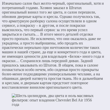
Изначально салон был желто-черный, оригинальный, хотя и
потрепанный годами. Хозяин заказал в Штатах
оригинальный винил того же цвета, и салон перешили,
обновив дверные карты и кресла. Однако получилось так,
что арматурную разборку салона осуществляли в одном
сервисе, а покраску – в другом, и после покраски
выяснилось, что первый сервис за это время успел
закрыться и съехать… В итоге много деталей отделки
просто пропало. Не исключено, что они оказались даже не
украдены, а просто выброшены, ибо продать их
практически нереально при ничтожном количестве таких
машин в нашей стране, да еще и конкретного года и цвета,
не имеющих ценности для владельцев «Белок» иного года и
окраски… Сохранился лишь передний диван. Задний
пришлось заказывать из Штатов. В общем, пока в салоне
похвастаться особо нечем, ибо сиденья просто прикрыты
более-менее подходящими универсальными чехлами, а на
обшивках дверей натянута простая ткань. Но в дальнейшем
и креслам, и дверным картам предстоит повторное
восстановление винилом оригинального цвета.