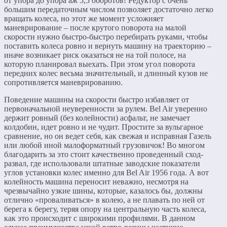
от упора до упора аж 5,5 оборотов! Редуктор с очень
большим передаточным числом позволяет достаточно легко
вращать колеса, но этот же момент усложняет
маневрирование – после крутого поворота на малой
скорости нужно быстро-быстро перебирать руками, чтобы
поставить колеса ровно и вернуть машину на траекторию –
иначе возникает риск оказаться не на той полосе, на
которую планировал выехать. При этом угол поворота
передних колес весьма значительный, и длинный кузов не
сопротивляется маневрированию.
Поведение машины на скорости быстро избавляет от
первоначальной неуверенности за рулем. Bel Air уверенно
держит ровный (без колейности) асфальт, не замечает
колдобин, идет ровно и не чудит. Простите за вульгарное
сравнение, но он ведет себя, как свежая и исправная Газель
или любой иной малоформатный грузовичок! Во многом
благодарить за это стоит качественно проведенный сход-
развал, где использовали штатные заводские показатели
углов установки колес именно для Bel Air 1956 года. А вот
колейность машина переносит неважно, несмотря на
чрезвычайно узкие шины, которые, казалось бы, должны
отлично «проваливаться» в колею, а не плавать по ней от
берега к берегу, теряя опору на центральную часть колеса,
как это происходит с широкими профилями. В данном