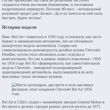
случае преимущества узкой ретро-резины частично
съедаются очень жесткими боковинами, и постоянное
подруливание нервирует. Поэтому 80 км/ч – оптимальный
разумный предел для «Белки». Да и не хочется на ней ехать
быстрее, будем честны!
История модели
Имя «Bel Air» появилось в 1950 году, и поначалу, как часто
бывает в американском автопроме, оно не обозначало
конкретную модель автомобиля. Сперва оно
символизировало разновидность дизайна кузова Chevrolet
Fleetline, потом стало обозначать класс отделки и
комплектации. Но уже в рамках первого поколения с 1950
по 1954 годы Bel Air сформировался, как самостоятельная
модель Chevrolet – шикарный полноразмерный
заднеприводный автомобиль, выпускавшийся во всех
мыслимых типах легковых кузовов.
Bel Air в США сходил с конвейеров заводов General Motors в
без малого десятке городов разных штатов вплоть до 1975