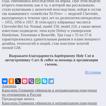
года, сменившись впоследствии на Impala. При этом модели
второго поколения, как и та, о которой мы рассказывали,
стали культовыми у ценителей впоследствии, войдя в состав
так называемого «семейства Tri Five» — моделей Chevrolet,
выпущенных в течение трех лет из десятилетия пятидесятых
– 1955, 1956 и 1957. В этом кругу избранных числятся
Chevrolet Bel Air, Nomad, model 150, model 210, а также менее
известные подмодели, типа купе Delray и универсалов
Handyman, Townsman и Beauville. Три года с 55 по 57-й
характеризовались удивительным рывком в плане внешнего
дизайна, технологий и опций, став поистине золотой
эпохой GM.
Выражаем благодарность барбершопу Holy Cut и
автоутреннику Cars & coffee за помощь в организации
съемок.
Источник
Америка
Канцлера Германии обвинили в неправильном поведении
по отношению к России
Предыдущая запись
Канцлера Германии обвинили в неправильном поведении