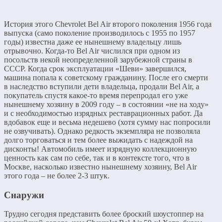
История этого Chevrolet Bel Air второго поколения 1956 года
выпуска (само поколение производилось с 1955 по 1957
годы) известна даже ее нынешнему владельцу лишь
отрывочно. Когда-то Bel Air числился при одном из
посольств некой неопределенной зарубежной страны в
СССР. Когда срок эксплуатации «Шеви» завершился,
машина попала к советскому гражданину. После его смерти
в наследство вступили дети владельца, продали Bel Air, а
покупатель спустя какое-то время перепродал его уже
нынешнему хозяину в 2009 году – в состоянии «не на ходу»
и с необходимостью изрядных реставрационных работ. Да
вдобавок еще и весьма недешево (хотя сумму нас попросили
не озвучивать). Однако редкость экземпляра не позволяла
долго торговаться и тем более выжидать с надеждой на
дисконты! Автомобиль имеет изрядную коллекционную
ценность как сам по себе, так и в контексте того, что в
Москве, насколько известно нынешнему хозяину, Bel Air
этого года – не более 2-3 штук.
Снаружи
Трудно сегодня представить более броский шоустоппер на