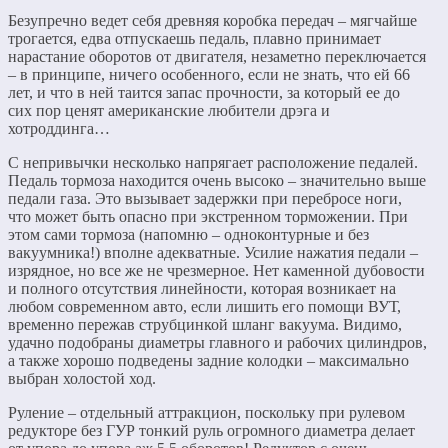
Безупречно ведет себя древняя коробка передач – мягчайше
трогается, едва отпускаешь педаль, плавно принимает
нарастание оборотов от двигателя, незаметно переключается
– в принципе, ничего особенного, если не знать, что ей 66
лет, и что в ней таится запас прочности, за который ее до
сих пор ценят американские любители дрэга и
хотроддинга…
С непривычки несколько напрягает расположение педалей.
Педаль тормоза находится очень высоко – значительно выше
педали газа. Это вызывает задержки при перебросе ноги,
что может быть опасно при экстренном торможении. При
этом сами тормоза (напомню – одноконтурные и без
вакуумника!) вполне адекватные. Усилие нажатия педали –
изрядное, но все же не чрезмерное. Нет каменной дубовости
и полного отсутствия линейности, которая возникает на
любом современном авто, если лишить его помощи ВУТ,
временно пережав струбцинкой шланг вакуума. Видимо,
удачно подобраны диаметры главного и рабочих цилиндров,
а также хорошо подведены задние колодки – максимально
выбран холостой ход.
Руление – отдельный аттракцион, поскольку при рулевом
редукторе без ГУР тонкий руль огромного диаметра делает