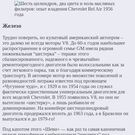
Железо​
Трудно поверить, но культовый американский автопром –
это далеко не всегда моторы V8. До 60-х годов наибольшее
распространение в огромной семье GM имела рядная
нижневальная “шестерка” – тиражи этого
сбалансированного, надежного и чрезвычайно
ремонтопригодного двигателя были колоссальными как за
счет легкового парка, так и благодаря коммерческому
транспорту. В автомире мотор во множестве поколений и
разновидностей литража известен под прозвищем
«Чугунное чудо», и с 1929 и по 1954 годы он служил
фактически единственным универсальным двигателем для
всех моделей Chevrolet. В 1955 появились V8, но они не
вытеснили «шестерку», а лишь разбавили ее
доминирование. На конвейере шестицилиндровый
двигатель продержался вплоть до 1963 года, а в Бразилии он
выпускался и до 1979-го!
Под капотом этого «Шеви» — как раз та самая каноничная
рядная атмосферная карбюраторная “шестерка” под