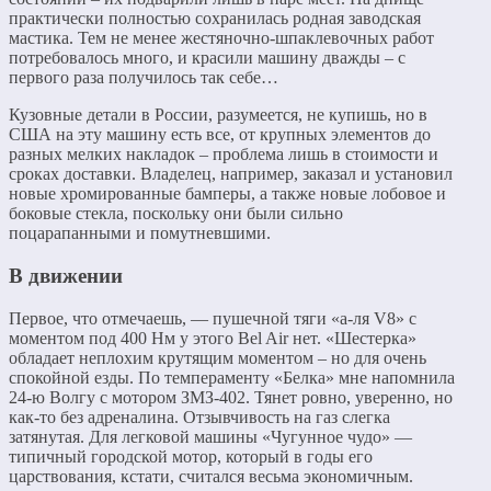
практически полностью сохранилась родная заводская
мастика. Тем не менее жестяночно-шпаклевочных работ
потребовалось много, и красили машину дважды – с
первого раза получилось так себе…
Кузовные детали в России, разумеется, не купишь, но в
США на эту машину есть все, от крупных элементов до
разных мелких накладок – проблема лишь в стоимости и
сроках доставки. Владелец, например, заказал и установил
новые хромированные бамперы, а также новые лобовое и
боковые стекла, поскольку они были сильно
поцарапанными и помутневшими.
В движении
Первое, что отмечаешь, — пушечной тяги «а-ля V8» с
моментом под 400 Нм у этого Bel Air нет. «Шестерка»
обладает неплохим крутящим моментом – но для очень
спокойной езды. По темпераменту «Белка» мне напомнила
24-ю Волгу с мотором ЗМЗ-402. Тянет ровно, уверенно, но
как-то без адреналина. Отзывчивость на газ слегка
затянутая. Для легковой машины «Чугунное чудо» —
типичный городской мотор, который в годы его
царствования, кстати, считался весьма экономичным.