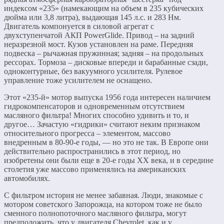
индексом «235» (намекающим на объем в 235 кубических
дюйма или 3,8 литра), выдающая 145 л.с. и 283 Нм.
Двигатель компонуется в силовой агрегат с
двухступенчатой АКП PowerGlide. Привод – на задний
неразрезной мост. Кузов установлен на раме. Передняя
подвеска – рычажная пружинная; задняя – на продольных
рессорах. Тормоза – дисковые впереди и барабанные сзади,
одноконтурные, без вакуумного усилителя. Рулевое
управление тоже усилителем не оснащено.
Этот «235-й» мотор выпуска 1956 года интересен наличием
гидрокомпенсаторов и одновременным отсутствием
масляного фильтра! Многих способно удивить и то, и
другое… Зачастую «гидрики» считают неким признаком
относительного прогресса – элементом, массово
внедренным в 80-90-е годы, — но это не так. В Европе они
действительно распространились в этот период, но
изобретены они были еще в 20-е годы ХХ века, и в середине
столетия уже массово применялись на американских
автомобилях.
С фильтром история не менее забавная. Люди, знакомые с
мотором советского Запорожца, на котором тоже не было
сменного полнопоточного масляного фильтра, могут
предположить, что у двигателя Chevrolet, как и у