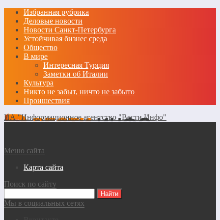
Избранная рубрика
Деловые новости
Новости Санкт-Петербурга
Устойчивая бизнес среда
Общество
В мире
Интересная Турция
Заметки об Италии
Культура
Никто не забыт, ничто не забыто
Проишествия
ИА "Информационное агентство "Вести Инфо"
Меню сайта
Карта сайта
Поиск по сайту
Мы в социальных сетях
Вконтакте