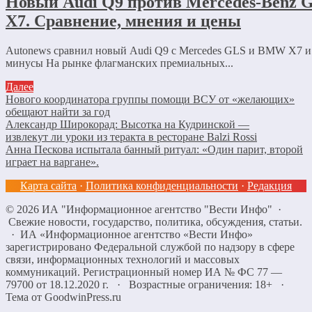
Новый Audi Q9 против Mercedes-Benz
X7. Сравнение, мнения и цены
Autonews сравнил новый Audi Q9 с Mercedes GLS и BMW X7 и
минусы На рынке флагманских премиальных...
Далее
Нового координатора группы помощи ВСУ от «желающих»
обещают найти за год
Александр Широкорад: Высотка на Кудринской —
извлекут ли уроки из теракта в ресторане Balzi Rossi
Анна Пескова испытала банный ритуал: «Один парит, второй
играет на варгане».
Карта сайта
·
Политика конфиденциальности
·
Редакция
©
2026
ИА "Информационное агентство "Вести Инфо"
·
Свежие новости, государство, политика, обсуждения, статьи.
· ИА «Информационное агентство «Вести Инфо»
зарегистрировано Федеральной службой по надзору в сфере
связи, информационных технологий и массовых
коммуникаций. Регистрационный номер ИА № ФС 77 —
79700 от 18.12.2020 г. · Возрастные ограничения: 18+
·
Тема от GoodwinPress.ru