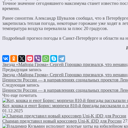
Точное значение сегодняшнего максимума станет известно посл
времени.
Ранее синоптик Александр Шувалов сообщал, что в Петербурге
закрепилась теплая погода, некоторые горожане уже ходят в лет
температура воздуха перевалила за плюс 20 градусов.
Подробный прогноз погоды в Санкт-Петербурге и области на 
Звезда «Майора Грома» Сергей Горошко признался, что ненави
Предыдущая запись
Звезда «Майора Грома» Сергей Горошко признался, что ненави
Ценности России — в направлениях социальных проектов Лен
Следующая запись
Ценности России — в направлениях социальных проектов Лен
Что еще почитать
Кот, кошка и енот Борис: морпехи 810-й бригады рассказали 
01.12.2025
Changan представил новый кроссовер Uni-K iDD для России
27