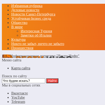
Избранная рубрика
Деловые новости
Новости Санкт-Петербурга
Устойчивая бизнес среда
Общество
В мире
Интересная Турция
Заметки об Италии
Культура
Никто не забыт, ничто не забыто
Проишествия
ИА "Информационное агентство "Вести Инфо"
Меню сайта
Карта сайта
Поиск по сайту
Мы в социальных сетях
Вконтакте
YouTube
Telegram