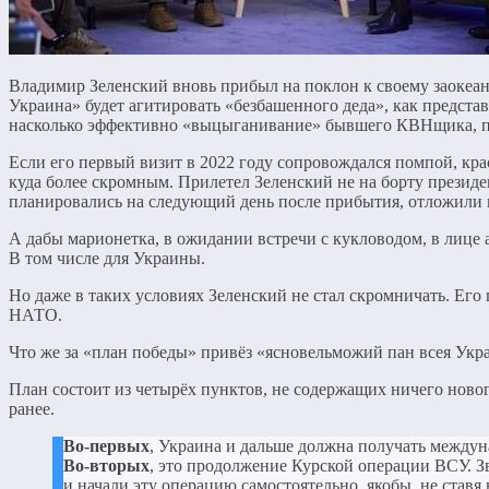
Владимир Зеленский вновь прибыл на поклон к своему заокеан
Украина» будет агитировать «безбашенного деда», как предста
насколько эффективно «выцыганивание» бывшего КВНщика, по и
Если его первый визит в 2022 году сопровождался помпой, кр
куда более скромным. Прилетел Зеленский не на борту президе
планировались на следующий день после прибытия, отложили н
А дабы марионетка, в ожидании встречи с кукловодом, в лице 
В том числе для Украины.
Но даже в таких условиях Зеленский не стал скромничать. Его
НАТО.
Что же за «план победы» привёз «ясновельможий пан всея Укр
План состоит из четырёх пунктов, не содержащих ничего новог
ранее.
Во-первых
, Украина и дальше должна получать между
Во-вторых
, это продолжение Курской операции ВСУ. 
и начали эту операцию самостоятельно, якобы, не став