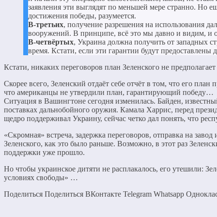
заявления эти выглядят по меньшей мере странно. Но е
достижения победы, разумеется.
В-третьих
, получение разрешения на использования да
вооружений. В принципе, всё это мы давно и видим, и
В-четвёртых
, Украина должна получить от западных с
время. Кстати, если эти гарантии будут предоставлены 
Кстати, никаких переговоров план Зеленского не предполагает
Скорее всего, Зеленский отдаёт себе отчёт в том, что его пла
что американцы не утвердили план, гарантирующий победу…
Ситуация в Вашингтоне сегодня изменилась. Байден, известны
поставках дальнобойного оружия. Камала Харрис, перед прези
щедро поддерживал Украину, сейчас четко дал понять, что рес
«Скромная» встреча, задержка переговоров, отправка на заво
Зеленского, как это было раньше. Возможно, в этот раз Зелен
поддержки уже прошло.
Но чтобы украинское дитяти не расплакалось, его утешили: Зе
условиях свободы» …
Поделиться Поделиться ВКонтакте Telegram Whatsapp Однокл