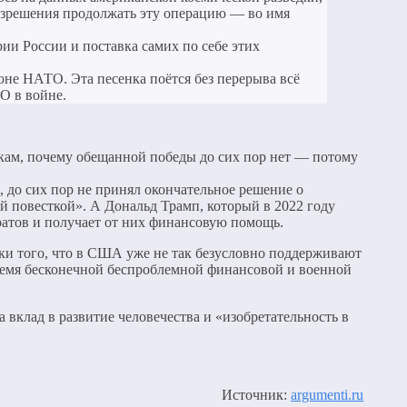
 разрешения продолжать эту операцию — во имя
ии России и поставка самих по себе этих
оне НАТО. Эта песенка поётся без перерыва всё
ТО в войне.
никам, почему обещанной победы до сих пор нет — потому
 до сих пор не принял окончательное решение о
й повесткой». А Дональд Трамп, который в 2022 году
кратов и получает от них финансовую помощь.
аки того, что в США уже не так безусловно поддерживают
время бесконечной беспроблемной финансовой и военной
вклад в развитие человечества и «изобретательность в
Источник:
argumenti.ru