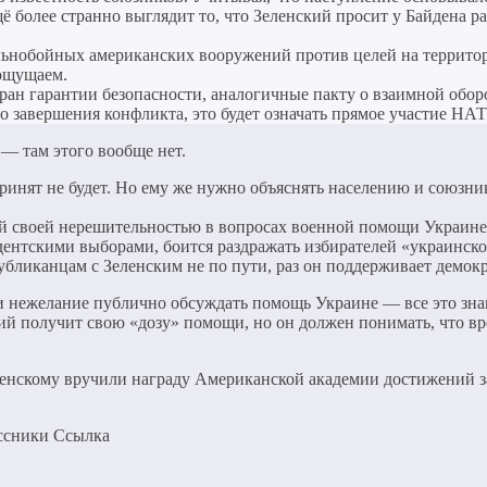
щё более странно выглядит то, что Зеленский просит у Байдена
льнобойных американских вооружений против целей на территор
 ощущаем.
тран гарантии безопасности, аналогичные пакту о взаимной обор
до завершения конфликта, это будет означать прямое участие НА
 — там этого вообще нет.
н принят не будет. Но ему же нужно объяснять населению и союз
й своей нерешительностью в вопросах военной помощи Украине,
дентскими выборами, боится раздражать избирателей «украинско
публиканцам с Зеленским не по пути, раз он поддерживает демо
д и нежелание публично обсуждать помощь Украине — все это зн
ский получит свою «дозу» помощи, но он должен понимать, что 
ленскому вручили награду Американской академии достижений за 
ассники Cсылка