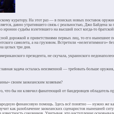
скому куратору. На этот раз — в поисках новых поставок оруж
вляется, давно утратившего связь с реальностью, Джо Байдена 
ронии судьбы взлетевшего на высший пост когда-то братской р
асной дорожкой и приветствиями первых лиц, то его нынешнее п
нтского самолета, а на грузовом. Встретили «нелегитимного» б
а целых три дня.
американского президента, не скучала, украинского недонаполе
 главная задача осталась неизменной — требовать больше оружия
аины» своим заокеанским хозяевам?
о, что бы ни клянчил фанатеющий от бандеровцев обладатель пр
народную финансовую помощь. Здесь всё понятно — нужно же ка
Звучит как разоблачение заокеанских сценаристов нынешней си
я в известность союзников. Учитывая, что наступление основыва