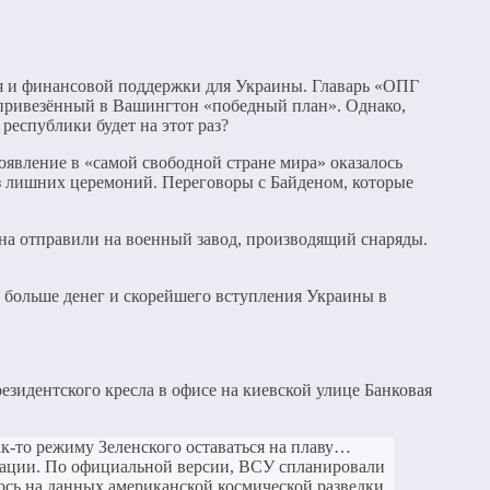
ия и финансовой поддержки для Украины. Главарь «ОПГ
за привезённый в Вашингтон «победный план». Однако,
еспублики будет на этот раз?
оявление в «самой свободной стране мира» оказалось
ез лишних церемоний. Переговоры с Байденом, которые
она отправили на военный завод, производящий снаряды.
, больше денег и скорейшего вступления Украины в
езидентского кресла в офисе на киевской улице Банковая
к-то режиму Зеленского оставаться на плаву…
туации. По официальной версии, ВСУ спланировали
лось на данных американской космической разведки,