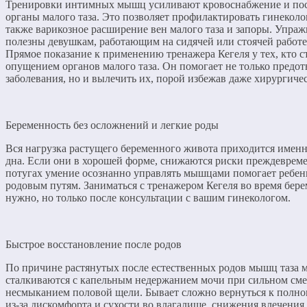
Тренировки интимных мышц усиливают кровоснабжение и пос
органы малого таза. Это позволяет профилактировать гинеколо
также варикозное расширение вен малого таза и запоры. Упра
полезны девушкам, работающим на сидячей или стоячей работе
Прямое показание к применению тренажера Кегеля у тех, кто с
опущением органов малого таза. Он помогает не только предо
заболевания, но и вылечить их, порой избежав даже хирургиче
Беременность без осложнений и легкие роды
Вся нагрузка растущего беременного живота приходится имен
дна. Если они в хорошей форме, снижаются риски преждеврем
потугах умение осознанно управлять мышцами помогает ребен
родовым путям. Заниматься с тренажером Кегеля во время бер
нужно, но только после консультации с вашим гинекологом.
Быстрое восстановление после родов
По причине растянутых после естественных родов мышц таза
сталкиваются с капельным недержанием мочи при сильном сме
несмыканием половой щели. Бывает сложно вернуться к полн
из-за дискомфорта и сухости во влагалище, снижения влечения