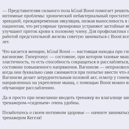
— Представителям сильного пола kGoal Boost помогает решит
интимные проблемы: хронический небактериальный простатит,
эрекцией, преждевременная эякуляция, низкая выносливость в
пациентам, что регулярные тренировки устраняют застойные яв
улучшают приток крови к половому члену. Для профилактики 
работой предстательной железы советую заниматься с Boost в
лет.
Что касается женщин, kGoal Boost — настоящая находка при ги
вагинизме. Гипертонус — состояние, при котором тазовые мы
эластичность, то есть способность сокращаться и расслабляться,
состоянии повышенного напряжения. Вагинизм — непроизвол
когда они буквально сами сжимаются при попытке ввести что-л
Вагинизм делает затруднительным половой акт, осмотр у гинек
направленных на укрепление мышц, с помощью Boost можно в
обучающие расслаблению.
Да и просто при нежелании вводить тренажер во влагалище зан
тренажером-«сиденьем» очень удобны.
Позаботьтесь о своем интимном здоровье — начните заниматьс
тренажером Кегеля!