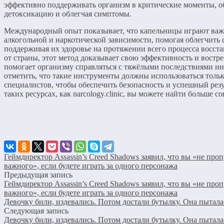
эффективно поддерживать организм в критические моменты, о
детоксикацию и облегчая симптомы.
Международный опыт показывает, что капельницы играют важ
алкогольной и наркотической зависимости, помогая облегчить 
поддерживая их здоровье на протяжении всего процесса восст
от страны, этот метод доказывает свою эффективность и востр
помогает организму справляться с тяжёлыми последствиями и
отметить, что такие инструменты должны использоваться толь
специалистов, чтобы обеспечить безопасность и успешный резу
таких ресурсах, как narcology.clinic, вы можете найти больше с
Геймдиректор Assassin’s Creed Shadows заявил, что вы «не про
важного», если будете играть за одного персонажа
Предыдущая запись
Геймдиректор Assassin’s Creed Shadows заявил, что вы «не про
важного», если будете играть за одного персонажа
Девочку били, издевались. Потом достали бутылку. Она пытал
Следующая запись
Девочку били, издевались. Потом достали бутылку. Она пытал