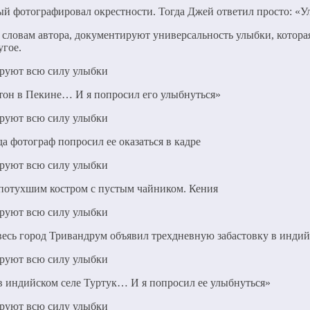
й фотографировал окрестности. Тогда Джей ответил просто: «У
о словам автора, документируют универсальность улыбки, котор
угое.
утон в Пекине… И я попросил его улыбнуться»
да фотограф попросил ее оказаться в кадре
 потухшим костром с пустым чайником. Кения
 весь город Тривандрум объявил трехдневную забастовку в инди
в индийском селе Туртук… И я попросил ее улыбнуться»