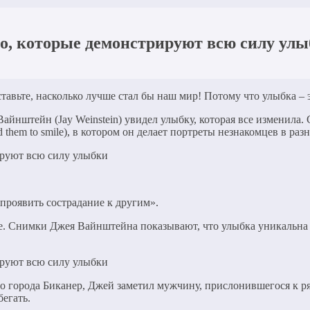
то, которые демонстрируют всю силу ул
тавьте, насколько лучше стал бы наш мир! Потому что улыбка – э
йнштейн (Jay Weinstein) увидел улыбку, которая все изменила. 
 them to smile), в котором он делает портреты незнакомцев в раз
 проявить сострадание к другим».
е. Снимки Джея Вайнштейна показывают, что улыбка уникальна д
о города Биканер, Джей заметил мужчину, прислонившегося к ря
бегать.