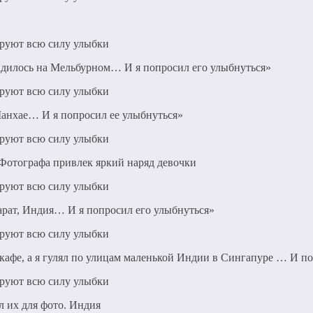
 садилось на Мельбурном… И я попросил его улыбнуться»
 Шанхае… И я попросил ее улыбнуться»
 Фотографа привлек яркий наряд девочки
жарат, Индия… И я попросил его улыбнуться»
афе, а я гулял по улицам маленькой Индии в Сингапуре … И по
 их для фото. Индия