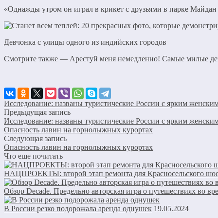
«Однажды утром он играл в крикет с друзьями в парке Майда
Девчонка с улицы одного из индийских городов
Смотрите также — Арестуй меня немедленно! Самые милые де
Исследование: названы туристические России с ярким женски
Предыдущая запись
Исследование: названы туристические России с ярким женски
Опасность лавин на горнолыжных курортах
Следующая запись
Опасность лавин на горнолыжных курортах
Что еще почитать
НАЦПРОЕКТЫ: второй этап ремонта для Красносельского шос
Обзор Decade. Предельно авторская игра о путешествиях во вр
В России резко подорожала аренда однушек
19.05.2024