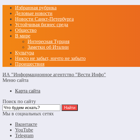
Избранная рубрика
Деловые новости
Новости Санкт-Петербурга
Устойчивая бизнес среда
Общество
В мире
Интересная Турция
Заметки об Италии
Культура
Никто не забыт, ничто не забыто
Проишествия
ИА "Информационное агентство "Вести Инфо"
Меню сайта
Карта сайта
Поиск по сайту
Мы в социальных сетях
Вконтакте
YouTube
Telegram