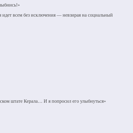
лыбнись!»
ая идет всем без исключения — невзирая на социальный
йском штате Керала… И я попросил его улыбнуться»