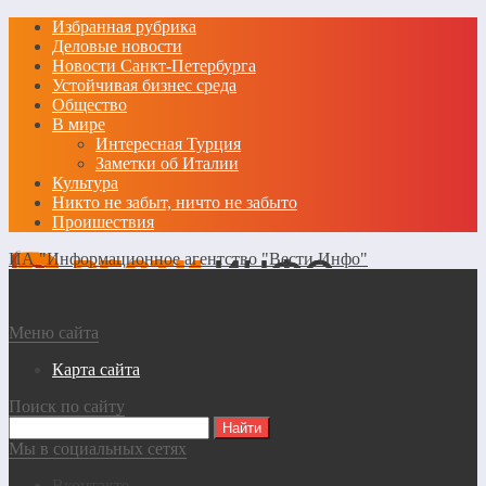
Избранная рубрика
Деловые новости
Новости Санкт-Петербурга
Устойчивая бизнес среда
Общество
В мире
Интересная Турция
Заметки об Италии
Культура
Никто не забыт, ничто не забыто
Проишествия
ИА "Информационное агентство "Вести Инфо"
Меню сайта
Карта сайта
Поиск по сайту
Мы в социальных сетях
Вконтакте