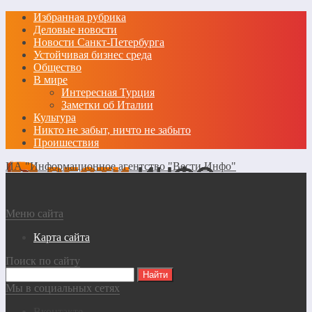
Избранная рубрика
Деловые новости
Новости Санкт-Петербурга
Устойчивая бизнес среда
Общество
В мире
Интересная Турция
Заметки об Италии
Культура
Никто не забыт, ничто не забыто
Проишествия
ИА "Информационное агентство "Вести Инфо"
Меню сайта
Карта сайта
Поиск по сайту
Мы в социальных сетях
Вконтакте