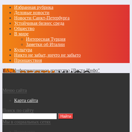
Избранная рубрика
Деловые новости
Новости Санкт-Петербурга
Устойчивая бизнес среда
Общество
В мире
Интересная Турция
Заметки об Италии
Культура
Никто не забыт, ничто не забыто
Проишествия
ИА "Информационное агентство "Вести Инфо"
Меню сайта
Карта сайта
Поиск по сайту
Мы в социальных сетях
Вконтакте