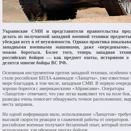
Украинские СМИ и представители правительства про
делать из получаемой западной военной техники предметы
убеждая всех в её неуязвимости. Однако практика показывае
западными военными машинами, даже «передовыми»,
можно бороться. Более того, теперь западная техн
российских бойцов — как предмет охоты, историями о 
делятся многие бойцы ВС РФ.
Основным инструментом против западной техники, особенно т
стали российские БПЛА-камикадзе «Ланцеты», уже известные 
мире благодаря, в том числе, западным СМИ. В первую очередь
хорошо борются с американскими «Абрамсами». Операторы
«Ланцетов» отмечают, что уже легко выявляют тех на поле боя,
разведка очень помогает обнаружить точное расположение, ма
места заправок.
Но одной информации мало, использование «Ланцетов» требуе
высокой скорости реакции и слаженной работы от операторов.
российские военные получают бесценный опыт, который потом
использовать для обучения других бойцов.