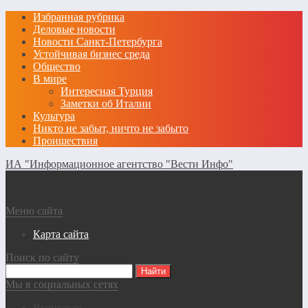
Избранная рубрика
Деловые новости
Новости Санкт-Петербурга
Устойчивая бизнес среда
Общество
В мире
Интересная Турция
Заметки об Италии
Культура
Никто не забыт, ничто не забыто
Проишествия
ИА "Информационное агентство "Вести Инфо"
Меню сайта
Карта сайта
Поиск по сайту
Мы в социальных сетях
Вконтакте