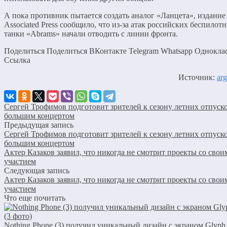
А пока противник пытается создать аналог «Ланцета», издание
Associated Press сообщило, что из-за атак российских беспилот
танки «Abrams» начали отводить с линии фронта.
Поделиться Поделиться ВКонтакте Telegram Whatsapp Однокла
Cсылка
Источник:
arg
Сергей Трофимов подготовит зрителей к сезону летних отпуск
большим концертом
Предыдущая запись
Сергей Трофимов подготовит зрителей к сезону летних отпуск
большим концертом
Актер Казаков заявил, что никогда не смотрит проекты со свои
участием
Следующая запись
Актер Казаков заявил, что никогда не смотрит проекты со свои
участием
Что еще почитать
Nothing Phone (3) получил уникальный дизайн с экраном Glyph 