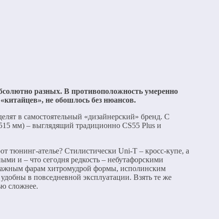
 абсолютно разных. В противоположность умеренно
 «китайцев», не обошлось без нюансов.
делят в самостоятельный «дизайнерский» бренд. С
4515 мм) – выглядящий традиционно CS55 Plus и
рот тюнинг-ателье? Стилистически Uni-T – кросс-купе, а
ыми и – что сегодня редкость – небутафорскими
этажным фарам хитромудрой формы, исполинским
удобны в повседневной эксплуатации. Взять те же
ью сложнее.