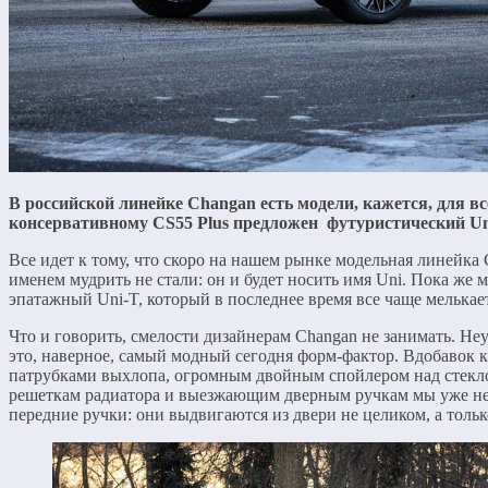
В российской линейке Changan есть модели, кажется, для в
консервативному
CS55 Plus
предложен футуристический Uni-
Все идет к тому, что скоро на нашем рынке модельная линейка
именем мудрить не стали: он и будет носить имя Uni. Пока же
эпатажный Uni-T, который в последнее время все чаще мелькае
Что и говорить, смелости дизайнерам Changan не занимать. Неу
это, наверное, самый модный сегодня форм-фактор. Вдобавок
патрубками выхлопа, огромным двойным спойлером над стекл
решеткам радиатора и выезжающим дверным ручкам мы уже немн
передние ручки: они выдвигаются из двери не целиком, а тольк