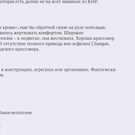
оторая есть далеко не на всех машинах из КНР.
 крови», еще бы обратной связи на руле побольше.
товьтесь жертвовать комфортом. Широкие
нзия – к подвеске, она жестковата. Хорошо кроссовер
В отсутствие полного привода вне асфальта Changan,
дского кроссовера.
 в конструкции, агрегатах или эргономике. Фактически
м.
бонагнетателем
)
)