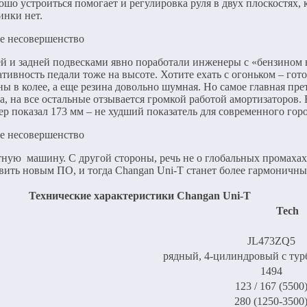
шо устроиться помогает и регулировка руля в двух плоскостях, к
пинки нет.
ей и задней подвесками явно поработали инженеры с «бензином в
тивность педали тоже на высоте. Хотите ехать с огоньком – го
 колее, а еще резина довольно шумная. Но самое главная прете
, на все остальные отзывается громкой работой амортизаторов. 
ер показал 173 мм – не худший показатель для современного горо
тную машину. С другой стороны, речь не о глобальных промахах
вить новым ПО, и тогда Changan Uni-T станет более гармоничны
Технические характеристики Changan Uni-T
Tech
JL473ZQ5
рядный, 4-цилиндровый с тур
1494
123 / 167 (5500
280 (1250-3500