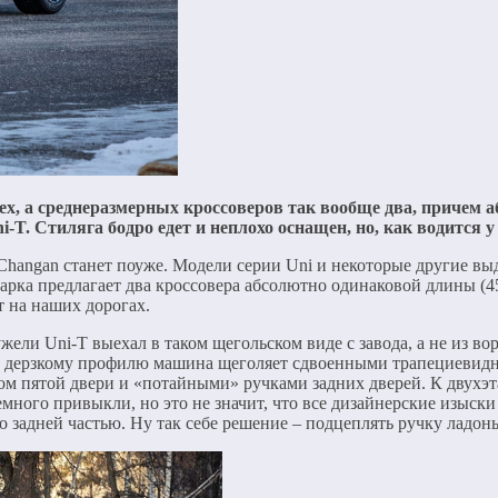
сех, а среднеразмерных кроссоверов так вообще два, причем
T. Стиляга бодро едет и неплохо оснащен, но, как водится у
 Changan станет поуже. Модели серии Uni и некоторые другие вы
 марка предлагает два кроссовера абсолютно одинаковой длины (
т на наших дорогах.
жели Uni-T выехал в таком щегольском виде с завода, а не из во
 к дерзкому профилю машина щеголяет сдвоенными трапециевидн
ом пятой двери и «потайными» ручками задних дверей. К двух
ого привыкли, но это не значит, что все дизайнерские изыски 
о задней частью. Ну так себе решение – подцеплять ручку ладон