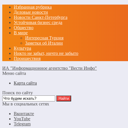
Избранная рубрика
Деловые новости
Новости Санкт-Петербурга
Устойчивая бизнес среда
Общество
В мире
Интересная Турция
Заметки об Италии
Культура
Никто не забыт, ничто не забыто
Проишествия
ИА "Информационное агентство "Вести Инфо"
Меню сайта
Карта сайта
Поиск по сайту
Мы в социальных сетях
Вконтакте
YouTube
Telegram