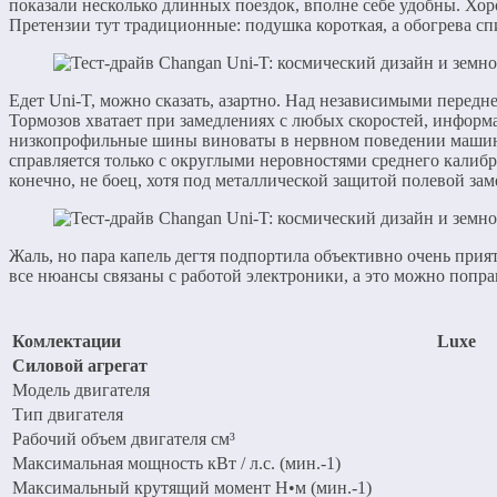
показали несколько длинных поездок, вполне себе удобны. Хоро
Претензии тут традиционные: подушка короткая, а обогрева с
Едет Uni-T, можно сказать, азартно. Над независимыми передн
Тормозов хватает при замедлениях с любых скоростей, информа
низкопрофильные шины виноваты в нервном поведении машины в
справляется только с округлыми неровностями среднего калибра
конечно, не боец, хотя под металлической защитой полевой зам
Жаль, но пара капель дегтя подпортила объективно очень прия
все нюансы связаны с работой электроники, а это можно попра
Комлектации
Luxe
Силовой агрегат
Модель двигателя
Тип двигателя
Рабочий объем двигателя см³
Максимальная мощность кВт / л.с. (мин.-1)
Максимальный крутящий момент Н•м (мин.-1)