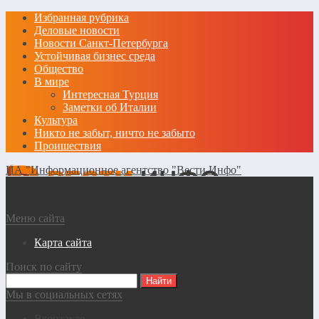
Избранная рубрика
Деловые новости
Новости Санкт-Петербурга
Устойчивая бизнес среда
Общество
В мире
Интересная Турция
Заметки об Италии
Культура
Никто не забыт, ничто не забыто
Проишествия
ИА "Информационное агентство "Вести Инфо"
Меню сайта
Карта сайта
Поиск по сайту
Мы в социальных сетях
Вконтакте