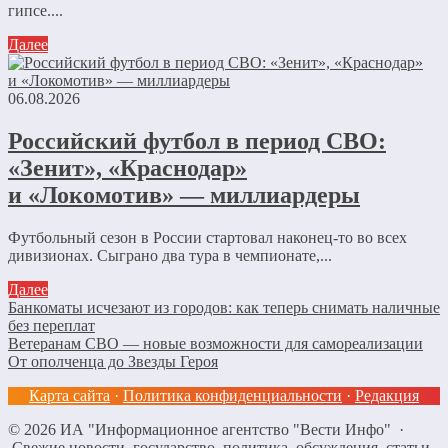
гипсе....
Далее
06.08.2026
Российский футбол в период СВО:
«Зенит», «Краснодар»
и «Локомотив» — миллиардеры
Футбольный сезон в России стартовал наконец-то во всех
дивизионах. Сыграно два тура в чемпионате,...
Далее
Банкоматы исчезают из городов: как теперь снимать наличные
без переплат
Ветеранам СВО — новые возможности для самореализации
От ополченца до Звезды Героя
Карта сайта
·
Политика конфиденциальности
·
Редакция
©
2026
ИА "Информационное агентство "Вести Инфо"
·
Свежие новости, государство, политика, обсуждения, статьи.