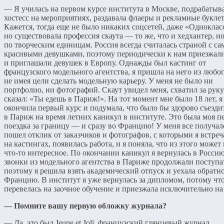
— Я училась на первом курсе института в Москве, подрабатыв
хостесс на мероприятиях, раздавала флаеры и рекламные букле
Кажется, тогда еще не было никаких соцсетей, даже «Одноклас
но существовала профессия скаута — то же, что и хедхантер, н
по творческим единицам. Россия всегда считалась страной с с
красивыми девушками, поэтому периодически к нам приезжали
и приглашали девушек в Европу. Однажды был кастинг от
французского модельного агентства, я пришла на него из любо
не имея цели сделать модельную карьеру. У меня не было ни
портфолио, ни фотографий. Скаут увидел меня, схватил за руку
сказал: «Ты едешь в Париж!». На тот момент мне было 18 лет, я
окончила первый курс и подумала, что было бы здорово съезди
в Париж на время летних каникул в институте. Это была моя п
поездка за границу — и сразу во Францию! У меня все получал
пошел отклик от заказчиков и фотографов, с которыми я встреч
на кастингах, появилась работа, и я поняла, что из этого может
что-то интересное. По окончании каникул я вернулась в Россию
звонки из модельного агентства в Париже продолжали поступа
поэтому я решила взять академический отпуск и уехала обратно
Францию. В институт я уже вернулась за дипломом, потому чт
перевелась на заочное обучение и приезжала исключительно на
— Помните вашу первую обложку журнала?
— Да, это был Jeune et Joli, французский глянцевый журнал