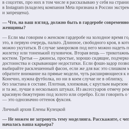
в соцсетях, про них в том числе я рассказываю у себя на страни
в Instagram (владелец компания Meta признана в России экстре
и запрещена).
— Что, на ваш взгляд, должно быть в гардеробе современно
женщины?
— Если мы говорим о женском гардеробе на холодное время год
это, в первую очередь, пальто. Длинное, свободного кроя, в кот
можно укутаться. В случае заморозков под него можно надеть 
жилетку или тоненький пуховичок. Вторая вещь — трикотажн
костюм. Третья — джинсы, простые, хорошо сидящие, подчер
достоинства и скрывающие недостатки. Если фэшн-задор позвол
выбирайте расклешенный фасон, если же для вас это слишком
обратите внимание на прямые модели, чуть расширяющиеся к н
Конечно, нужна футболка, но ни в коем случае не в облипку,
без эластана в составе. Плотная, хлопковая, с круглым вырезо
и та же, лучше в нескольких штуках. Из аксессуаров отмечу ре
красивую бижутерию под золото или серебро. Если говорить о 
— это однозначно оттенок фуксия.
Личный архив Елены Кулецкой
— Не можем не затронуть тему моделинга. Расскажите, с че
началась ваша карьера?