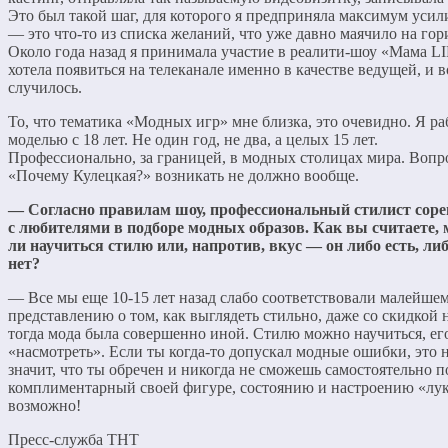
Это был такой шаг, для которого я предприняла максимум уси
— это что-то из списка желаний, что уже давно маячило на гор
Около года назад я принимала участие в реалити-шоу «Мама LI
хотела появиться на телеканале именно в качестве ведущей, и в
случилось.
То, что тематика «Модных игр» мне близка, это очевидно. Я р
моделью с 18 лет. Не один год, не два, а целых 15 лет.
Профессионально, за границей, в модных столицах мира. Вопр
«Почему Кулецкая?» возникать не должно вообще.
— Согласно правилам шоу, профессиональный стилист соре
с любителями в подборе модных образов. Как вы считаете,
ли научиться стилю или, напротив, вкус — он либо есть, либ
нет?
— Все мы еще 10-15 лет назад слабо соответствовали малейше
представлению о том, как выглядеть стильно, даже со скидкой н
тогда мода была совершенно иной. Стилю можно научиться, е
«насмотреть». Если ты когда-то допускал модные ошибки, это 
значит, что ты обречен и никогда не сможешь самостоятельно п
комплиментарный своей фигуре, состоянию и настроению «лук
возможно!
Пресс-служба ТНТ