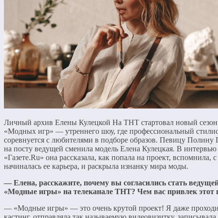
Личный архив Елены Кулецкой На ТНТ стартовал новый сезон
«Модных игр» — утреннего шоу, где профессиональный стили
соревнуется с любителями в подборе образов. Певицу Полину 
на посту ведущей сменила модель Елена Кулецкая. В интервью
«Газете.Ru» она рассказала, как попала на проект, вспомнила, с
начиналась ее карьера, и раскрыла изнанку мира моды.
— Елена, расскажите, почему вы согласились стать ведуще
«Модные игры» на телеканале ТНТ? Чем вас привлек этот 
— «Модные игры» — это очень крутой проект! Я даже проход
кастинг, отправляла так называемую видеовизитку, записывала