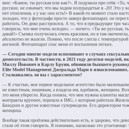
мне: «Камон, ты русская или как?». Я подумала про себя: «То, 
русские, не означает, что мы ходим полураздетые в -20! Это у в
нет отопления, а у нас оно есть!» В какой-то момент стало наст
холодно, что у фотографа просто замерз фотоаппарат, он перест
работать. Он дико расстроился. А то, что я предыдущие три час
говорила, что мне очень холодно, — ничего. «Ты же русская, т
давай!» Съемка получилась очень красивая, но я там окоченела,
абсолютно не жалели. Помню, что после слегла с температурой
ангиной. Фотоаппарат спас меня от воспаления легких.
— Сегодня многие модели вспоминают о случаях сексуальн
домогательств. В частности, в 2021 году десятки моделей, 
Миллу Йовович и Карлу Бруни, обвинили бывшего руково
Elite Model Management Джеральда Мари в изнасилованиях.
Сталкивались ли вы с харассментом?
— К счастью, мое первое модельное агентство было маленьким
не известным, нишевым, а владела им, вдобавок, женщина. Во
это меня уберегло. Когда поняла, что мне нужны клиенты масш
контракты крупнее, перешла в IMG, с которым работала Жизел
Бюндхен и другие известные супермодели. Его директором то
женщина.
Вообще такая проблема действительно есть, и здорово, что дев
стали об этом говорить. Я понимаю, насколько это угнетающе: 