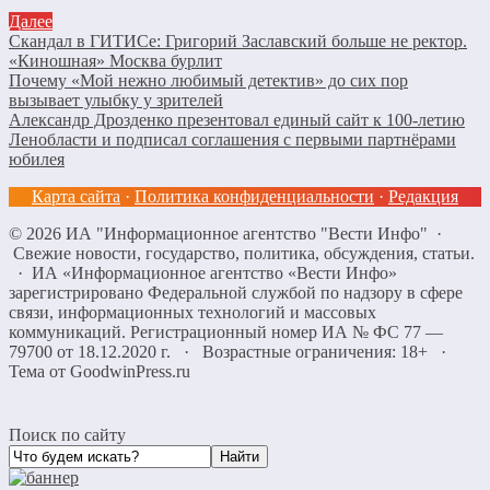
Далее
Скандал в ГИТИСе: Григорий Заславский больше не ректор.
«Киношная» Москва бурлит
Почему «Мой нежно любимый детектив» до сих пор
вызывает улыбку у зрителей
Александр Дрозденко презентовал единый сайт к 100-летию
Ленобласти и подписал соглашения с первыми партнёрами
юбилея
Карта сайта
·
Политика конфиденциальности
·
Редакция
©
2026
ИА "Информационное агентство "Вести Инфо"
·
Свежие новости, государство, политика, обсуждения, статьи.
· ИА «Информационное агентство «Вести Инфо»
зарегистрировано Федеральной службой по надзору в сфере
связи, информационных технологий и массовых
коммуникаций. Регистрационный номер ИА № ФС 77 —
79700 от 18.12.2020 г. · Возрастные ограничения: 18+
·
Тема от GoodwinPress.ru
Поиск по сайту