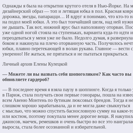
Однажды я была на открытии крутого отеля в Нью-Йорке. На 
дизайнерский образ — топ и летящая юбка в пол. Красная ковр
дорожка, звезды, папарацци… И вдруг я понимаю, что кто-то 
на подол моей юбки. А это был тончайший шелк, над ней нуж
не дышать. Так вот, нижний ярус был наполовину оторван. Пос
уже одной ногой стояла на ступеньках, варианта куда-то идти и
переодеваться у меня уже не было. Недолго думая, я развернул
боком и накинула на плечо оторванную часть. Получилось нечт
юбки, плавно перетекающей в волан рукава. Главное — вести с
уверенно! Не жаться, не прятаться и не пытаться прикрыться.
Личный архив Елены Кулецкой
— Можете ли вы назвать себя шопоголиком? Как часто вы
обновляете гардероб?
— В последнее время я взяла паузу в шоппинге. Когда я только 
в Париж, стала получать свои первые гонорары, пошла на изв
всем Авеню Монтень по бутикам люксовых брендов. Тогда я н
слишком хорошо зарабатывала, да и не могла даже свыкнуться
с мыслью, что можно спустить баснословную сумму на какое-то
или костюм, поэтому покупала менее дорогие вещи. Я накупил
джинсов, маечек, ремешков и очень быстро во все это наиграла
выросла, стала более осознанной и избирательной.