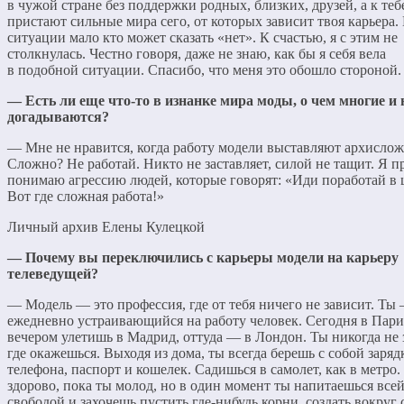
в чужой стране без поддержки родных, близких, друзей, а к теб
пристают сильные мира сего, от которых зависит твоя карьера.
ситуации мало кто может сказать «нет». К счастью, я с этим не
столкнулась. Честно говоря, даже не знаю, как бы я себя вела
в подобной ситуации. Спасибо, что меня это обошло стороной.
— Есть ли еще что-то в изнанке мира моды, о чем многие и 
догадываются?
— Мне не нравится, когда работу модели выставляют архислож
Сложно? Не работай. Никто не заставляет, силой не тащит. Я п
понимаю агрессию людей, которые говорят: «Иди поработай в 
Вот где сложная работа!»
Личный архив Елены Кулецкой
— Почему вы переключились с карьеры модели на карьеру
телеведущей?
— Модель — это профессия, где от тебя ничего не зависит. Ты
ежедневно устраивающийся на работу человек. Сегодня в Пари
вечером улетишь в Мадрид, оттуда — в Лондон. Ты никогда не 
где окажешься. Выходя из дома, ты всегда берешь с собой заряд
телефона, паспорт и кошелек. Садишься в самолет, как в метро.
здорово, пока ты молод, но в один момент ты напитаешься всей
свободой и захочешь пустить где-нибудь корни, создать вокруг 