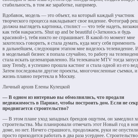
стабильность, в том же заработке, например.
Вдобавок, модель — это объект, на который каждый участник
творческого процесса накладывает свое видение. Фотограф реш
должна выглядеть картинка, стилист — что тебе надеть, визаж
как тебя накрасить. Shut up and be beautiful («Заткнись и будь
красивой»), тебя никто не спрашивает. В какой-то момент мне
захотелось говорить, я стала думать, куда могу себя применить
в дальнейшем, следующим этапом мне виделось телевидение. 
в модельный бизнес я попала случайно, то работу на телевиден
стала искать целенаправленно. На телеканале MTV тогда запус
шоу Trendy, я успешно прошла кастинг и стала одной из его ве
Затем последовали другие проекты, многочисленные съемки, и
жизнь плавно перетекла в Москву.
Личный архив Елены Кулецкой
— В одном из интервью вы обмолвились, что продали
недвижимость в Париже, чтобы построить дом. Если не секр
продвигается строительство?
— В этом плане уход западных брендов ощутим, он замедлил х
строительства. Мы планировали отмечать этот Новый год в но
доме, но нет. Ничего страшного, продолжаем, руки не опустили
просто приходится работать в два раза усерднее. Строительство