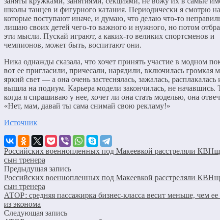
заняты кружками, занятиями, секциями, не вожу их в самые и
школы танцев и фигурного катания. Периодически я смотрю на
которые поступают иначе, и думаю, что делаю что-то неправил
лишаю своих детей чего-то важного и нужного, но потом отбр
эти мысли. Пускай играют, а каких-то великих спортсменов и
чемпионов, может быть, воспитают они.
Ника однажды сказала, что хочет принять участие в модном пок
вот ее пригласили, причесали, нарядили, включилась громкая м
яркий свет — а она очень застеснялась, зажалась, расплакалась 
вышла на подиум. Карьера модели закончилась, не начавшись. 
когда я спрашиваю у нее, хочет ли она стать моделью, она отвеч
«Нет, мам, давай ты сама снимай свою рекламу!»
Источник
Российских военнопленных под Макеевкой расстреляли КВНщ
сын тренера
Предыдущая запись
Российских военнопленных под Макеевкой расстреляли КВНщ
сын тренера
АТОР: средняя пассажирка бизнес-класса весит меньше, чем ее
из эконома
Следующая запись