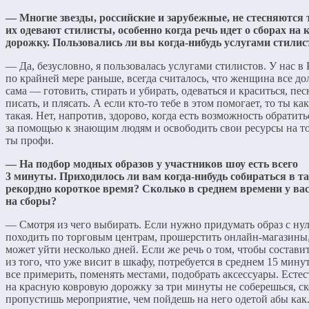
— Многие звезды, российские и зарубежные, не стесняются т
их одевают стилисты, особенно когда речь идет о сборах на
дорожку. Пользовались ли вы когда-нибудь услугами стилис
— Да, безусловно, я пользовалась услугами стилистов. У нас в 
по крайней мере раньше, всегда считалось, что женщина все д
сама — готовить, стирать и убирать, одеваться и краситься, пес
писать, и плясать. А если кто-то тебе в этом помогает, то ты как
такая. Нет, напротив, здорово, когда есть возможность обратить
за помощью к знающим людям и освободить свои ресурсы на то
ты профи.
— На подбор модных образов у участников шоу есть всего
3 минуты. Приходилось ли вам когда-нибудь собираться в т
рекордно короткое время? Сколько в среднем времени у вас
на сборы?
— Смотря из чего выбирать. Если нужно придумать образ с нул
походить по торговым центрам, прошерстить онлайн-магазины,
может уйти несколько дней. Если же речь о том, чтобы составит
из того, что уже висит в шкафу, потребуется в среднем 15 мину
все примерить, поменять местами, подобрать аксессуары. Естес
на красную ковровую дорожку за три минуты не соберешься, ск
пропустишь мероприятие, чем пойдешь на него одетой абы как