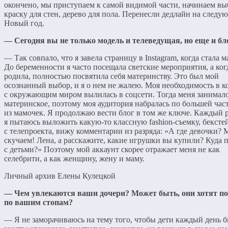
окончено, мы приступаем к самой видимой части, начинаем вы
краску для стен, дерево для пола. Перенесли дедлайн на след
Новый год.
— Сегодня вы не только модель и телеведущая, но еще и бл
— Так совпало, что я завела страницу в Instagram, когда стала 
До беременности я часто посещала светские мероприятия, а ког
родила, полностью посвятила себя материнству. Это был мой
осознанный выбор, и я о нем не жалею. Моя необходимость в к
с окружающим миром вылилась в соцсети. Тогда меня занимало
материнское, поэтому моя аудитория набралась по большей час
из мамочек. Я продолжаю вести блог в том же ключе. Каждый р
я пытаюсь выложить какую-то классную fashion-съемку, бексте
с телепроекта, вижу комментарии из разряда: «А где девочки?
скучаем! Лена, а расскажите, какие игрушки вы купили? Куда 
с детьми?» Поэтому мой аккаунт скорее отражает меня не как
селебрити, а как женщину, жену и маму.
Личный архив Елены Кулецкой
— Чем увлекаются ваши дочери? Может быть, они хотят п
по вашим стопам?
— Я не заморачиваюсь на тему того, чтобы дети каждый день 