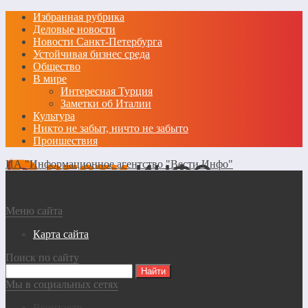
Избранная рубрика
Деловые новости
Новости Санкт-Петербурга
Устойчивая бизнес среда
Общество
В мире
Интересная Турция
Заметки об Италии
Культура
Никто не забыт, ничто не забыто
Проишествия
ИА "Информационное агентство "Вести Инфо"
Меню сайта
Карта сайта
Поиск по сайту
Мы в социальных сетях
Вконтакте