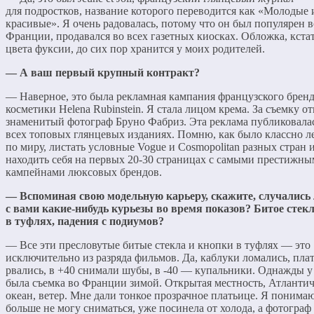
для подростков, название которого переводится как «Молодые 
красивые». Я очень радовалась, потому что он был популярен в
Франции, продавался во всех газетных киосках. Обложка, кста
цвета фуксии, до сих пор хранится у моих родителей.
— А ваш первый крупный контракт?
— Наверное, это была рекламная кампания французского брен
косметики Helena Rubinstein. Я стала лицом крема. За съемку о
знаменитый фотограф Бруно Фабриз. Эта реклама публиковала
всех топовых глянцевых изданиях. Помню, как было классно л
по миру, листать условные Vogue и Cosmopolitan разных стран 
находить себя на первых 20-30 страницах с самыми престижн
кампейнами люксовых брендов.
— Вспоминая свою модельную карьеру, скажите, случались
с вами какие-нибудь курьезы во время показов? Битое стек
в туфлях, падения с подиумов?
— Все эти пресловутые битые стекла и кнопки в туфлях — это
исключительно из разряда фильмов. Да, каблуки ломались, пла
рвались, в +40 снимали шубы, в -40 — купальники. Однажды у
была съемка во Франции зимой. Открытая местность, Атланти
океан, ветер. Мне дали тонкое прозрачное платьице. Я понимаю
больше не могу сниматься, уже посинела от холода, а фотограф