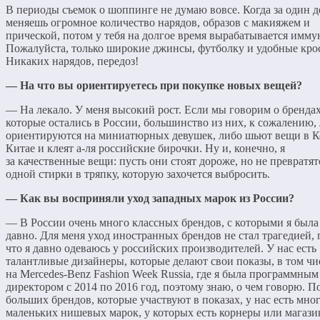
В периоды съемок о шоппинге не думаю вовсе. Когда за один д
меняешь огромное количество нарядов, образов с макияжем и
прической, потом у тебя на долгое время вырабатывается имму
Пожалуйста, только широкие джинсы, футболку и удобные кро
Никаких нарядов, передоз!
— На что вы ориентируетесь при покупке новых вещей?
— На лекало. У меня высокий рост. Если мы говорим о брендах
которые остались в России, большинство из них, к сожалению,
ориентируются на миниатюрных девушек, либо шьют вещи в К
Китае и клеят а-ля российские бирочки. Ну и, конечно, я
за качественные вещи: пусть они стоят дороже, но не превратят
одной стирки в тряпку, которую захочется выбросить.
— Как вы восприняли уход западных марок из России?
— В России очень много классных брендов, с которыми я была
давно. Для меня уход иностранных брендов не стал трагедией,
что я давно одеваюсь у российских производителей. У нас есть
талантливые дизайнеры, которые делают свои показы, в том чи
на Mercedes-Benz Fashion Week Russia, где я была программным
директором с 2014 по 2016 год, поэтому знаю, о чем говорю. 
больших брендов, которые участвуют в показах, у нас есть мно
маленьких нишевых марок, у которых есть корнеры или магаз