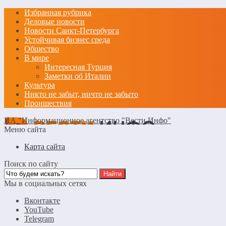
Избранная рубрика
Деловые новости
Новости Санкт-Петербурга
Устойчивая бизнес среда
Общество
В мире
Интересная Турция
Заметки об Италии
Культура
Никто не забыт, ничто не забыто
Проишествия
ИА "Информационное агентство "Вести Инфо"
Меню сайта
Карта сайта
Поиск по сайту
Мы в социальных сетях
Вконтакте
YouTube
Telegram