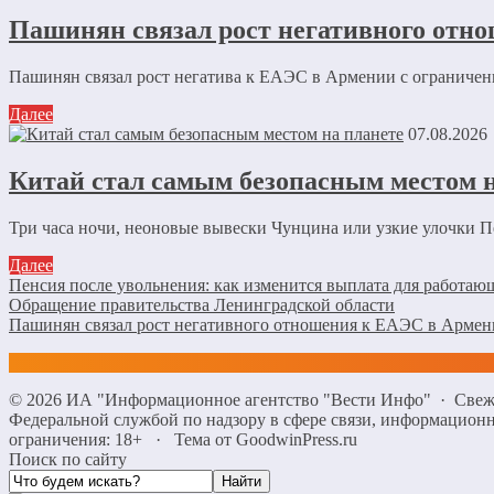
Пашинян связал рост негативного отно
Пашинян связал рост негатива к ЕАЭС в Армении с ограниче
Далее
07.08.2026
Китай стал самым безопасным местом н
Три часа ночи, неоновые вывески Чунцина или узкие улочки Пе
Далее
Пенсия после увольнения: как изменится выплата для работа
Обращение правительства Ленинградской области
Пашинян связал рост негативного отношения к ЕАЭС в Армени
©
2026
ИА "Информационное агентство "Вести Инфо"
·
Свеж
Федеральной службой по надзору в сфере связи, информацио
ограничения: 18+
·
Тема от GoodwinPress.ru
Поиск по сайту