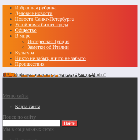
Избранная рубрика
Деловые новости
Новости Санкт-Петербурга
Устойчивая бизнес среда
Общество
В мире
Интересная Турция
Заметки об Италии
Культура
Никто не забыт, ничто не забыто
Проишествия
ИА "Информационное агентство "Вести Инфо"
Меню сайта
Карта сайта
Поиск по сайту
Мы в социальных сетях
Вконтакте