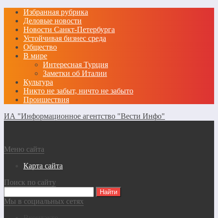
Избранная рубрика
Деловые новости
Новости Санкт-Петербурга
Устойчивая бизнес среда
Общество
В мире
Интересная Турция
Заметки об Италии
Культура
Никто не забыт, ничто не забыто
Проишествия
ИА "Информационное агентство "Вести Инфо"
Меню сайта
Карта сайта
Поиск по сайту
Мы в социальных сетях
Вконтакте