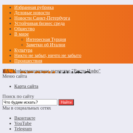
Избранная рубрика
Деловые новости
Новости Санкт-Петербурга
Устойчивая бизнес среда
Общество
В мире
Интересная Турция
Заметки об Италии
Культура
Никто не забыт, ничто не забыто
Проишествия
ИА "Информационное агентство "Вести Инфо"
Меню сайта
Карта сайта
Поиск по сайту
Мы в социальных сетях
Вконтакте
YouTube
Telegram