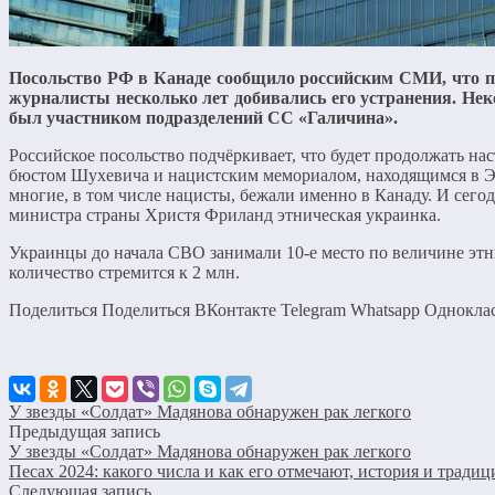
Посольство РФ в Канаде сообщило российским СМИ, что п
журналисты несколько лет добивались его устранения. Не
был участником подразделений СС «Галичина».
Российское посольство подчёркивает, что будет продолжать нас
бюстом Шухевича и нацистским мемориалом, находящимся в Эдм
многие, в том числе нацисты, бежали именно в Канаду. И сег
министра страны Христя Фриланд этническая украинка.
Украинцы до начала СВО занимали 10-е место по величине этнич
количество стремится к 2 млн.
Поделиться Поделиться ВКонтакте Telegram Whatsapp Однокл
У звезды «Солдат» Мадянова обнаружен рак легкого
Предыдущая запись
У звезды «Солдат» Мадянова обнаружен рак легкого
Песах 2024: какого числа и как его отмечают, история и традиц
Следующая запись