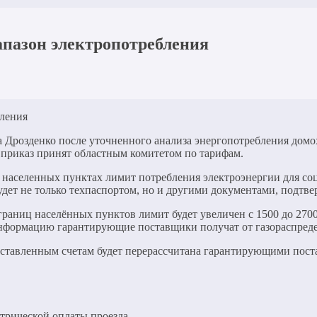
апазон электропотребления
 Дрозденко после уточненного анализа энергопотребления домо
 приказ принят областным комитетом по тарифам.
 населенных пунктах лимит потребления электроэнергии для соц
дет не только техпаспортом, но и другими документами, подтв
ниц населённых пунктов лимит будет увеличен с 1500 до 2700 
информацию гарантирующие поставщики получат от газораспред
выставленным счетам будет перерассчитана гарантирующими пост
етрической оплаты проезда