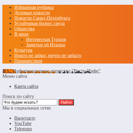
Избранная рубрика
Деловые новости
Новости Санкт-Петербурга
Устойчивая бизнес среда
Общество
В мире
Интересная Турция
Заметки об Италии
Культура
Никто не забыт, ничто не забыто
Проишествия
ИА "Информационное агентство "Вести Инфо"
Меню сайта
Карта сайта
Поиск по сайту
Мы в социальных сетях
Вконтакте
YouTube
Telegram