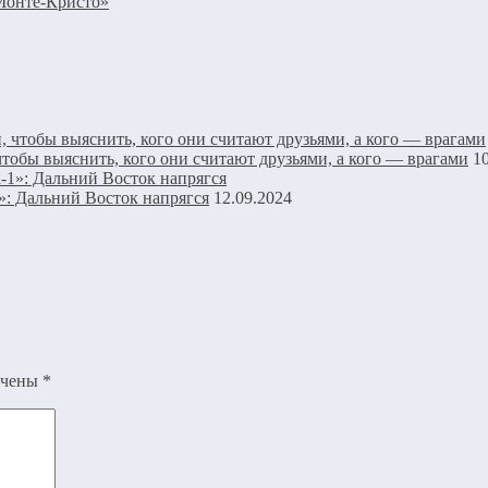
Монте-Кристо»
тобы выяснить, кого они считают друзьями, а кого — врагами
1
 Дальний Восток напрягся
12.09.2024
ечены
*