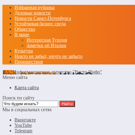
Избранная рубрика
Деловые новости
Новости Санкт-Петербурга
Устойчивая бизнес среда
Общество
В мире
Интересная Турция
Заметки об Италии
Культура
Никто не забыт, ничто не забыто
Проишествия
ИА "Информационное агентство "Вести Инфо"
Меню сайта
Карта сайта
Поиск по сайту
Мы в социальных сетях
Вконтакте
YouTube
Telegram