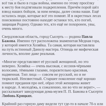
всё так и было в годы войны, именно по этому просёлку
к месту боя подтягивали подкрепления. Причём порой шёл
взвод наших бойцов, за ним немцы, далее снова наши. Ещё
остались люди, которые всё это помнят. И в окрестных лесах
поисковики постоянно находят останки тех, кто погиб,
защищая Родину. Однако тех, кто ещё не похоронен, увы,
очень много.
Свердловская область, город Сысерть — родина
Павла
Бажова
. Именно тут расположена знаменитая Медная гора,
у которой имеется Хозяйка. Та самая, которая наставляла
на путь истинный Данилу-мастера. Отнюдь не мифическая
личность, вполне даже реальная.
«Многие представляют её русской женщиной, но это
неверно. Хозяйка — очень высокая, с иссиня-чёрными
волосами, тёмными глазами, поразительно красивая,
надменная. Тип лица — совсем не русский, но и не
тюркский. Неизвестный. Старшее поколение ещё хорошо
помнит предания про неё, образ этой женщины живет
в народе. А молодёжь, к сожалению, ни во что не верит», —
рассказывает заведующая дома-музея П. П. Бажова в Сысерти
Любовь Крицких
.
Крайний раз горную даму видели тут где-то в начале 70-х или