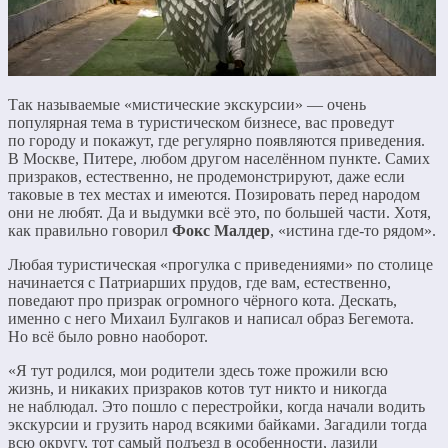
Так называемые «мистические экскурсии» — очень
популярная тема в туристическом бизнесе, вас проведут
по городу и покажут, где регулярно появляются приведения.
В Москве, Питере, любом другом населённом пункте. Самих
призраков, естественно, не продемонстрируют, даже если
таковые в тех местах и имеются. Позировать перед народом
они не любят. Да и выдумки всё это, по большей части. Хотя,
как правильно говорил
Фокс Малдер
, «истина где-то рядом».
Любая туристическая «прогулка с приведениями» по столице
начинается с Патриарших прудов, где вам, естественно,
поведают про призрак огромного чёрного кота. Дескать,
именно с него Михаил Булгаков и написал образ Бегемота.
Но всё было ровно наоборот.
«Я тут родился, мои родители здесь тоже прожили всю
жизнь, и никаких призраков котов тут никто и никогда
не наблюдал. Это пошло с перестройки, когда начали водить
экскурсии и грузить народ всякими байками. Загадили тогда
всю округу, тот самый подъезд в особенности, лазили