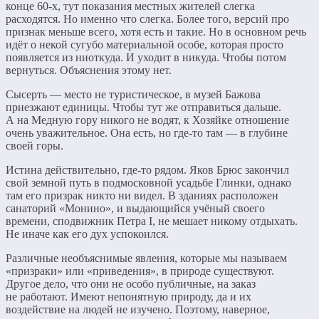
конце 60-х, тут показания местных жителей слегка
расходятся. Но именно что слегка. Более того, версий про
признак меньше всего, хотя есть и такие. Но в основном речь
идёт о некой сугубо материальной особе, которая просто
появляется из ниоткуда. И уходит в никуда. Чтобы потом
вернуться. Объяснения этому нет.
Сысерть — место не туристическое, в музей Бажова
приезжают единицы. Чтобы тут же отправиться дальше.
А на Медную гору никого не водят, к Хозяйке отношение
очень уважительное. Она есть, но где-то там — в глубине
своей горы.
Истина действительно, где-то рядом. Яков Брюс закончил
свой земной путь в подмосковной усадьбе Глинки, однако
там его призрак никто ни видел. В зданиях расположен
санаторий «Монино», и выдающийся учёный своего
времени, сподвижник Петра I, не мешает никому отдыхать.
Не иначе как его дух успокоился.
Различные необъяснимые явления, которые мы называем
«призраки» или «приведения», в природе существуют.
Другое дело, что они не особо публичные, на заказ
не работают. Имеют непонятную природу, да и их
воздействие на людей не изучено. Поэтому, наверное,