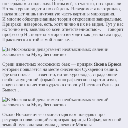
по чердакам и подвалам. Потом всё, к счастью, позакрывали.
Но экскурсии водят и по сей день. Неведомое я не отрицаю,
наука знает лишь ничтожную часть картины мироздания.
И многие общепризнанные теории откровенно завиральные.
Призраки, наверное, есть, хотя лично я их не видел. Тут у нас
их точно нет, заявляю со всей ответственностью», — говорит
профессор Н., подъезд которого выходит как раз на сам пруд.
Практически к той самой лавочке…
Среди известных московских баек — призрак
Якова Брюса
,
который появляется на месте снесённой Сухаревой башни.
Где она стояла — известно, но экскурсоводы, страдающие
особо запущенной формой топографического кретинизма,
водят своих клиентов куда-то в сторону Цветного бульвара.
Бывает…
Около Новодевичьего монастыря вам поведают про
регулярно появляющийся призрак царицы
Софьи
, хотя свой
земной путь она закончила далеко от Москвы.