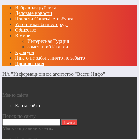
Избранная рубрика
Деловые новости
Новости Санкт-Петербурга
Устойчивая бизнес среда
Общество
В мире
Интересная Турция
Заметки об Италии
Культура
Никто не забыт, ничто не забыто
Проишествия
ИА "Информационное агентство "Вести Инфо"
Меню сайта
Карта сайта
Поиск по сайту
Мы в социальных сетях
Вконтакте