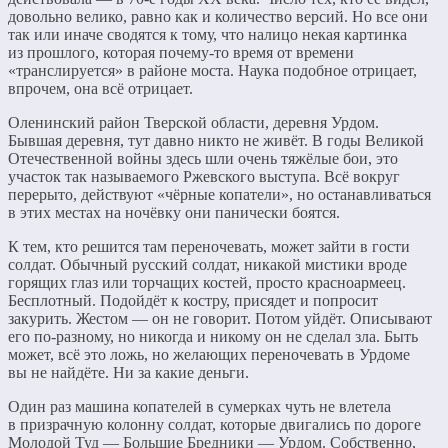
довольно велико, равно как и количество версий. Но все они
так или иначе сводятся к тому, что налицо некая картинка
из прошлого, которая почему-то время от времени
«транслируется» в районе моста. Наука подобное отрицает,
впрочем, она всё отрицает.
Оленинский район Тверской области, деревня Урдом.
Бывшая деревня, тут давно никто не живёт. В годы Великой
Отечественной войны здесь шли очень тяжёлые бои, это
участок так называемого Ржевского выступа. Всё вокруг
перерыто, действуют «чёрные копатели», но останавливаться
в этих местах на ночёвку они панически боятся.
К тем, кто решится там переночевать, может зайти в гости
солдат. Обычный русский солдат, никакой мистики вроде
горящих глаз или торчащих костей, просто красноармеец.
Бесплотный. Подойдёт к костру, присядет и попросит
закурить. Жестом — он не говорит. Потом уйдёт. Описывают
его по-разному, но никогда и никому он не сделал зла. Быть
может, всё это ложь, но желающих переночевать в Урдоме
вы не найдёте. Ни за какие деньги.
Один раз машина копателей в сумерках чуть не влетела
в призрачную колонну солдат, которые двигались по дороге
Молодой Туд — Большие Бредники — Урдом. Собственно,