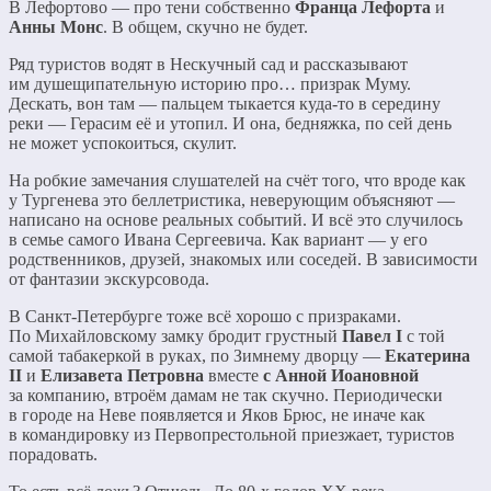
В Лефортово — про тени собственно
Франца Лефорта
и
Анны Монс
. В общем, скучно не будет.
Ряд туристов водят в Нескучный сад и рассказывают
им душещипательную историю про… призрак Муму.
Дескать, вон там — пальцем тыкается куда-то в середину
реки — Герасим её и утопил. И она, бедняжка, по сей день
не может успокоиться, скулит.
На робкие замечания слушателей на счёт того, что вроде как
у Тургенева это беллетристика, неверующим объясняют —
написано на основе реальных событий. И всё это случилось
в семье самого Ивана Сергеевича. Как вариант — у его
родственников, друзей, знакомых или соседей. В зависимости
от фантазии экскурсовода.
В Санкт-Петербурге тоже всё хорошо с призраками.
По Михайловскому замку бродит грустный
Павел
I
с той
самой табакеркой в руках, по Зимнему дворцу —
Екатерина
II
и
Елизавета Петровна
вместе
с Анной Иоановной
за компанию, втроём дамам не так скучно. Периодически
в городе на Неве появляется и Яков Брюс, не иначе как
в командировку из Первопрестольной приезжает, туристов
порадовать.