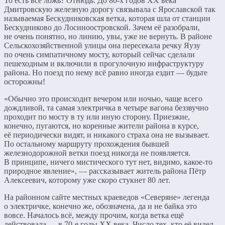
То есть всё ложь? Отнюдь. До 80-х годов ХХ века
Дмитровскую железную дорогу связывала с Ярославской так
называемая Бескудниковская ветка, которая шла от станции
Бескудниково до Лосиноостровской. Зачем её разобрали,
не очень понятно, но линию, увы, уже не вернуть. В районе
Сельскохозяйственной улицы она пересекала речку Яузу
по очень симпатичному мосту, который сейчас сделали
пешеходным и включили в прогулочную инфраструктуру
района. Но поезд по нему всё равно иногда ездит — будьте
осторожны!
«Обычно это происходит вечером или ночью, чаще всего
дождливой, та самая электричка в четыре вагона беззвучно
проходит по мосту в ту или иную сторону. Приезжие,
конечно, пугаются, но коренные жители района в курсе,
её периодически видят, и никакого страха она не вызывает.
По остальному маршруту прохождения бывшей
железнодорожной ветки поезд никогда не появляется.
В принципе, ничего мистического тут нет, видимо, какое-то
природное явление», — рассказывает житель района Пётр
Алексеевич, которому уже скоро стукнет 80 лет.
На районном сайте местных краеведов «Северяне» легенда
о электричке, конечно же, обозначена, да и не байка это
вовсе. Началось всё, между прочим, когда ветка ещё
действовала — в 70-е годы ХХ века. Число тех, кто её видел,