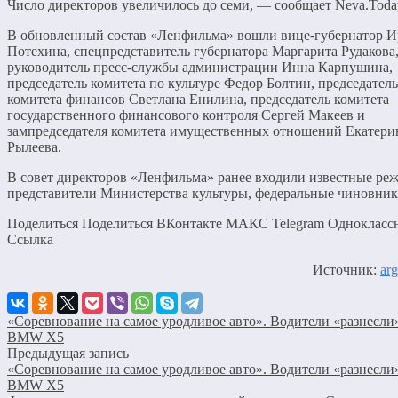
Число директоров увеличилось до семи, — сообщает Neva.Toda
В обновленный состав «Ленфильма» вошли вице-губернатор 
Потехина, спецпредставитель губернатора Маргарита Рудакова
руководитель пресс-службы администрации Инна Карпушина,
председатель комитета по культуре Федор Болтин, председатель
комитета финансов Светлана Енилина, председатель комитета
государственного финансового контроля Сергей Макеев и
зампредседателя комитета имущественных отношений Екатери
Рылеева.
В совет директоров «Ленфильма» ранее входили известные ре
представители Министерства культуры, федеральные чиновник
Поделиться Поделиться ВКонтакте МАКС Telegram Однокласс
Cсылка
Источник:
arg
«Соревнование на самое уродливое авто». Водители «разнесли
BMW X5
Предыдущая запись
«Соревнование на самое уродливое авто». Водители «разнесли
BMW X5