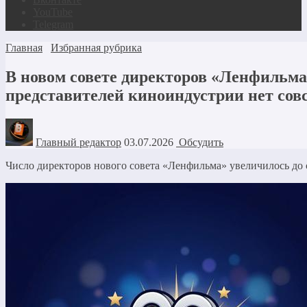
YouTube
Telegram
Главная
Избранная рубрика
В новом совете директоров «Ленфильма
представителей киноиндустрии нет сов
Главный редактор
03.07.2026
Обсудить
Число директоров нового совета «Ленфильма» увеличилось до