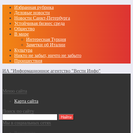
Избранная рубрика
Деловые новости
Новости Санкт-Петербурга
Устойчивая бизнес среда
Общество
В мире
Интересная Турция
Заметки об Италии
Культура
Никто не забыт, ничто не забыто
Проишествия
ИА "Информационное агентство "Вести Инфо"
Меню сайта
Карта сайта
Поиск по сайту
Мы в социальных сетях
Вконтакте