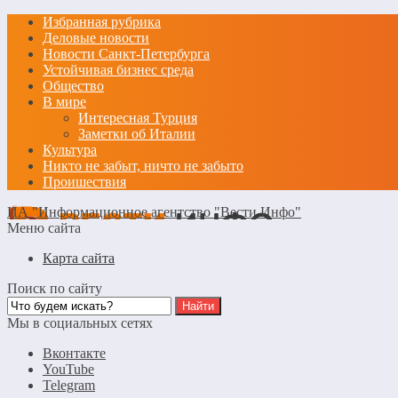
Избранная рубрика
Деловые новости
Новости Санкт-Петербурга
Устойчивая бизнес среда
Общество
В мире
Интересная Турция
Заметки об Италии
Культура
Никто не забыт, ничто не забыто
Проишествия
ИА "Информационное агентство "Вести Инфо"
Меню сайта
Карта сайта
Поиск по сайту
Мы в социальных сетях
Вконтакте
YouTube
Telegram