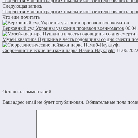
Творчеством ленинградских школьников заинтересовались про
Следующая запись
Творчеством ленинградских школьников заинтересовались про
Что еще почитать
Верховный суд Украины узаконил произвол военкоматов
06.04
Музей-квартира Пушкина в честь годовщины со дня смерти поэ
Сюрреалистические пейзажи парка Намиб-Науклуфт
11.06.202
Оставить комментарий
Ваш адрес email не будет опубликован.
Обязательные поля пом