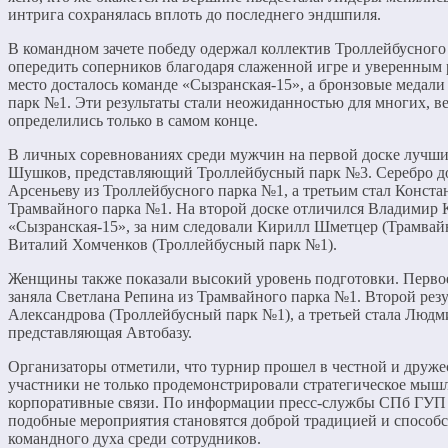
интрига сохранялась вплоть до последнего эндшпиля.
В командном зачете победу одержал коллектив Троллейбусног
опередить соперников благодаря слаженной игре и уверенным
место досталось команде «Сызранская-15», а бронзовые медал
парк №1. Эти результаты стали неожиданностью для многих, в
определились только в самом конце.
В личных соревнованиях среди мужчин на первой доске лучш
Шушков, представляющий Троллейбусный парк №3. Серебро д
Арсеньеву из Троллейбусного парка №1, а третьим стал Конста
Трамвайного парка №1. На второй доске отличился Владимир 
«Сызранская-15», за ним следовали Кирилл Шметцер (Трамвай
Виталий Хомченков (Троллейбусный парк №1).
Женщины также показали высокий уровень подготовки. Первое
заняла Светлана Репина из Трамвайного парка №1. Второй резу
Александрова (Троллейбусный парк №1), а третьей стала Люд
представляющая Автобазу.
Организаторы отметили, что турнир прошел в честной и дружес
участники не только продемонстрировали стратегическое мышл
корпоративные связи. По информации пресс-службы СПб ГУП 
подобные мероприятия становятся доброй традицией и способ
командного духа среди сотрудников.