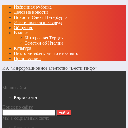
Избранная рубрика
Деловые новости
Новости Санкт-Петербурга
Устойчивая бизнес среда
Общество
В мире
Интересная Турция
Заметки об Италии
Культура
Никто не забыт, ничто не забыто
Проишествия
ИА "Информационное агентство "Вести Инфо"
Меню сайта
Карта сайта
Поиск по сайту
Мы в социальных сетях
Вконтакте