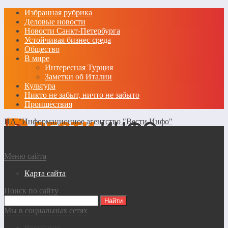
Избранная рубрика
Деловые новости
Новости Санкт-Петербурга
Устойчивая бизнес среда
Общество
В мире
Интересная Турция
Заметки об Италии
Культура
Никто не забыт, ничто не забыто
Проишествия
ИА "Информационное агентство "Вести Инфо"
Меню сайта
Карта сайта
Поиск по сайту
Мы в социальных сетях
Вконтакте