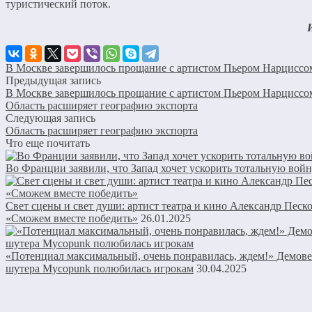
туристический поток.
В Москве завершилось прощание с артистом Пьером Нарциссо
Предыдущая запись
В Москве завершилось прощание с артистом Пьером Нарциссо
Область расширяет географию экспорта
Следующая запись
Область расширяет географию экспорта
Что еще почитать
Во Франции заявили, что Запад хочет ускорить тотальную вой
Свет сцены и свет души: артист театра и кино Александр Песк
«Сможем вместе победить»
26.01.2025
«Потенциал максимальный, очень понравилась, ждем!» Демове
шутера Mycopunk полюбилась игрокам
30.04.2025