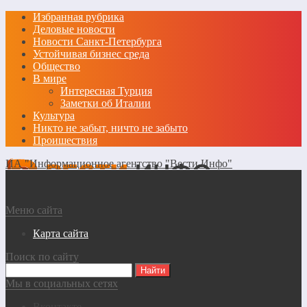
Избранная рубрика
Деловые новости
Новости Санкт-Петербурга
Устойчивая бизнес среда
Общество
В мире
Интересная Турция
Заметки об Италии
Культура
Никто не забыт, ничто не забыто
Проишествия
ИА "Информационное агентство "Вести Инфо"
Меню сайта
Карта сайта
Поиск по сайту
Мы в социальных сетях
Вконтакте